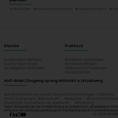
Rubriken :
Ambulanzen
Ambulanzentransport
Krankentransport
Kra
Dienste
Praktisch
Suche nach Aktivität
Notdienst Apotheken
Suche nach Stadt
Notdienst Kliniken
Ein Angebot anfordern
Verkehrsinformationen
Postleitzahlen
Hutt direkt Zougang op eng Aktivitéit a Lëtzebuerg
Administratioun an aaner Déngschtleeschtungen a Servicer
Hotel, Restaurant, Wiertschaft
Industrie
Kommunikatioun
Unterricht, Formatioun an Aarbecht
Wunnéng
Taxis-Ambulances de la Petite Suisse zu Echternach, all praktesch Infor
Ambulanzen, Ambulanzentransport, Krankentransport, Krankentransport a
1.0.2606.0809
C