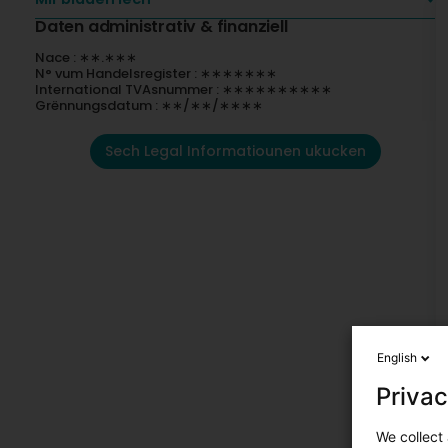
Daten administrativ & finanziell
Nace : ∗∗.∗∗∗
N° vum Handelsregister : ∗∗∗∗∗∗∗
International TVAsnummer : ∗∗∗∗∗∗∗∗∗∗
Grënnungsdatum : ∗∗/∗∗/∗∗∗∗
Sech Legal Informatiounen ukucken
English
Privac
We collect 