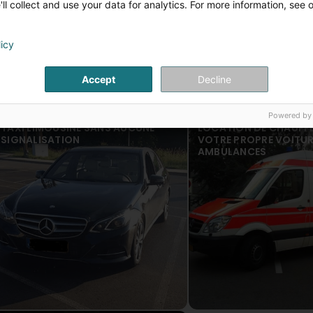
aider à mieux répondre à vos attentes à l'avenir.
ll collect and use your data for analytics. For more information, see 
Cardoso Bruno
Virun 8 Joer(en)
licy
Accept
Decline
Taxis-Ambulances de la Petite Suisse
is Artikelen
Virun 6 Joer(en)
merci Cardoso Bruno
Powered by
TAXI LIMOUSINE SANS AUCUNE
LOCATION DE CHAUFF
SIGNALISATION
VOTRE PROPRE VOITU
AMBULANCES