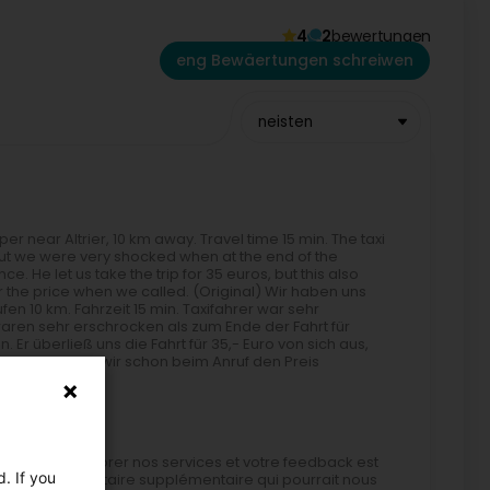
4
2
bewertungen
eng Bewäertungen schreiwen
neisten
er near Altrier, 10 km away. Travel time 15 min. The taxi
 but we were very shocked when at the end of the
e. He let us take the trip for 35 euros, but this also
 the price when we called. (Original) Wir haben uns
n 10 km. Fahrzeit 15 min. Taxifahrer war sehr
waren sehr erschrocken als zum Ende der Fahrt für
r überließ uns die Fahrt für 35,- Euro von sich aus,
en Mal würden wir schon beim Anruf den Preis
mment d'améliorer nos services et votre feedback est
. If you
de tout commentaire supplémentaire qui pourrait nous