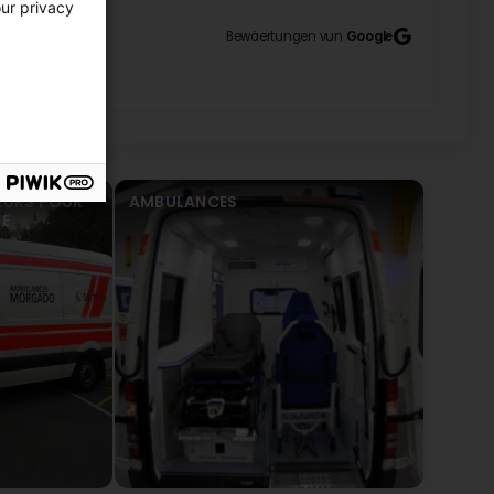
our privacy
Bewäertungen vun
Google
EURS POUR
AMBULANCES
RE