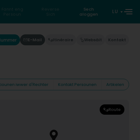
Fannt eng
Reverse
Sech
LU
Persoun
Sich
aloggen
'Nummer
E-Mail
Itinéraire
Websäit
Kontakt
tiounen iwwer d'Rechter
Kontakt Persounen
Artikelen
Route