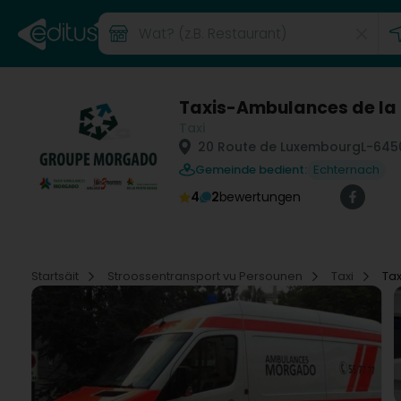
Taxis-Ambulances de la 
Taxi
20 Route de Luxembourg
L-645
Gemeinde bedient:
Echternach
4
2
bewertungen
Startsäit
Stroossentransport vu Persounen
Taxi
Tax