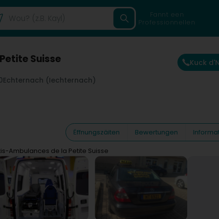
Fannt een
Professionnellen
Petite Suisse
Kuck d
0
Echternach (Iechternach)
Ëffnungszäiten
Bewertungen
Informa
is-Ambulances de la Petite Suisse