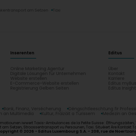
nkentransport am Setzen
Taxi
Inserenten
Editus
Online Marketing Agentur
Über
Digitale Lösungen für Unternehmen
Kontakt
Website erstellen
Karriere
E-Commerce-Website erstellen
Editus myBus
Registrierung Gelben Seiten
Editus Insigh
Bank, Finanz, Versécherung
Déngschtleeschtung fir Profess
 an Multimedia
Kultur, Fräizäit a Turissem
Medezin an Ge
matiounen iwwert Taxis-Ambulances de la Petite Suisse : Ëffnungszäiten, Tel
m Setzen, Stroossentransport vu Persounen, Taxi. Situéiert Äre Kontakt T
opyright © 2026
Editus Luxembourg S.A.
208, rue de Noertzan