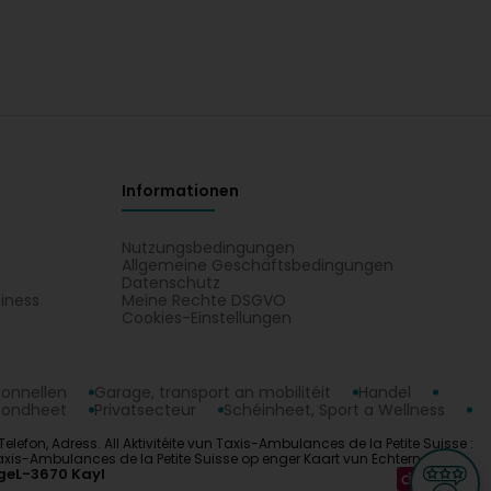
Informationen
Nutzungsbedingungen
Allgemeine Geschäftsbedingungen
Datenschutz
iness
Meine Rechte DSGVO
t
Cookies-Einstellungen
ionnellen
Garage, transport an mobilitéit
Handel
sondheet
Privatsecteur
Schéinheet, Sport a Wellness
efon, Adress. All Aktivitéite vun Taxis-Ambulances de la Petite Suisse :
axis-Ambulances de la Petite Suisse op enger Kaart vun Echternach.
ge
L-3670 Kayl