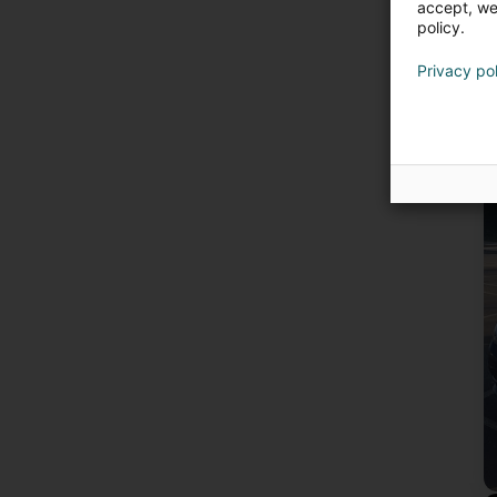
accept, we'
policy.
Privacy po
E