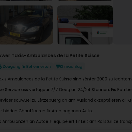
wwer Taxis-Ambulances de la Petite Suisse
Zougang fir Behënnerten
Klimaanlag
axis Ambulances de la Petite Suisse sinn zënter 2000 zu Iechtern
ise Service ass verfügbar 7/7 Deeg an 24/24 Stonnen. Eis Betrib
ervicer souwuel zu Lëtzebuerg an am Ausland akzeptéieren all Kre
ir bidden Chauffeuren fir Ären eegenen Auto.
