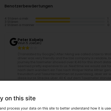
Benotzerbewäertungen
4 Stären a méi
3 Stären
2 Stären a manner
Peter Kobela
Virun 5 Joer(en)
(Translated by Google) After hiking we called a taxi to Wolp
driver was very friendly and the taxi company is reliable,
journey the taximeter showed over €40 for this short distanc
seemed pretty expensive to us. Next time we would ask for
nach dem wandern ein Taxi nach Wolper Nähe Altrier gerufe
freundlich und Taxiunternehmen ist zuverlässig, aber wir 
diese kurze Strecke über 40 € auf dem Taxameter standen. E
aber auch dies erscheint uns ziemlich teuer. Beim nächst
erfragen.
Taxis-Ambulances de la Petite Suisse
y on this site
Virun 1 Joer(en)
Merci pour votre retour. Nous nous efforçons consta
and process your data on this site to better understand how it is used
précieux pour nous. N'hésitez pas à nous faire part 