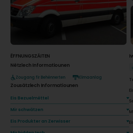
ËFFNUNGSZÄITEN
I
Nëtzlech Informatiounen
Zougang fir Behënnerten
Klimaanlag
T
Zousätzlech Informatiounen
E
Eis Bezuelmëttel
S
Mir schwätzen
M
Eis Produkter an Zerwisser
Mir bidden Iech