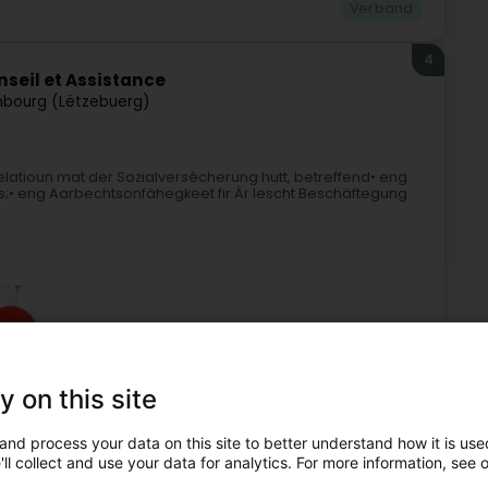
Verband
4
seil et Assistance
bourg (Lëtzebuerg)
elatioun mat der Sozialversécherung hutt, betreffend• eng
• eng Aarbechtsonfähegkeet fir Är lescht Beschäftegung
y on this site
ervice fir administrativ Ënnerstëtzung
Informatiounsbüro
and process your data on this site to better understand how it is used
ll collect and use your data for analytics. For more information, see 
5