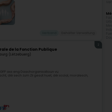
Ver
Méi
Fac
Urb
Med
Ind
Verband
Gehälter Verwaltung
Fue
Do
2
rale de la Fonction Publique
ourg (Lëtzebuerg)
CGFP ass eng Daachorganisatioun vu
t, déi sech zum Zil gesat huet, déi sozial, moralesch,