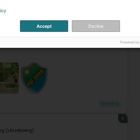
licy
Accept
Decline
ches et fériés non payés ? Problèmes de congés auprès de
de votre protection contre le licenciement ? Problèmes
Powered by
Verband
6
rg (Lëtzebuerg)