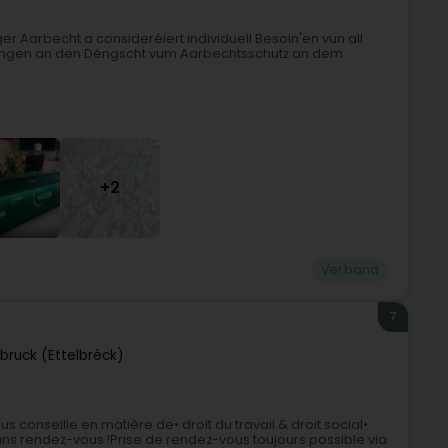
r Aarbecht a consideréiert individuell Besoin'en vun all
farungen an den Déngscht vum Aarbechtsschutz an dem
+2
Verband
7
lbruck (Ettelbréck)
 conseille en matière de• droit du travail & droit social•
ns rendez-vous !Prise de rendez-vous toujours possible via