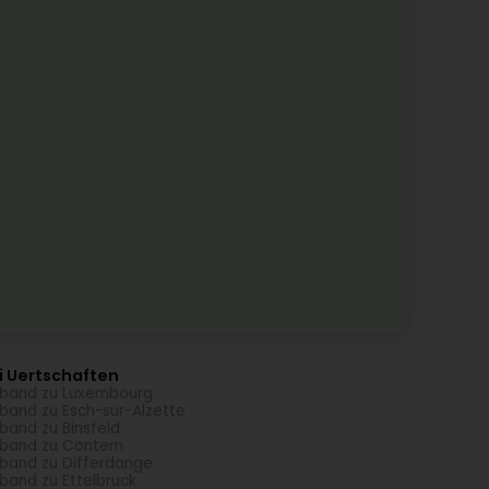
i Uertschaften
band zu Luxembourg
band zu Esch-sur-Alzette
band zu Binsfeld
band zu Contern
band zu Differdange
band zu Ettelbruck