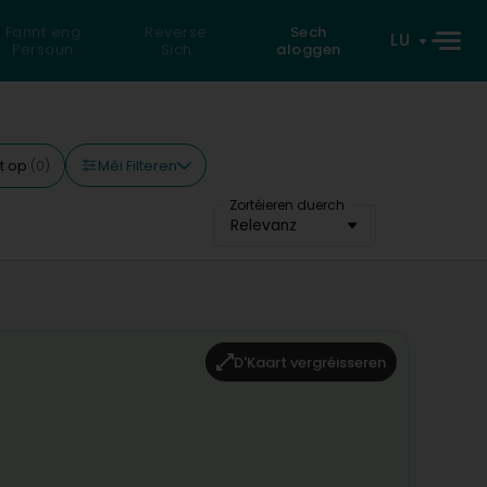
Fannt eng
Reverse
Sech
LU
Persoun
Sich
aloggen
Méi Filteren
t op
(0)
Zortéieren duerch
Relevanz
D'Kaart vergréisseren