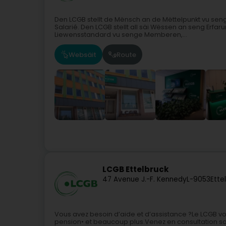
Den LCGB stellt de Mënsch an de Mëttelpunkt vu senge
Salarié. Den LCGB stellt all säi Wëssen an seng Er
Liewensstandard vu senge Memberen,...
Websäit
Route
LCGB Ettelbruck
47 Avenue J.-F. Kennedy
L-9053
Ette
Vous avez besoin d’aide et d’assistance ?Le LCGB vous
pension• et beaucoup plus.Venez en consultation sa