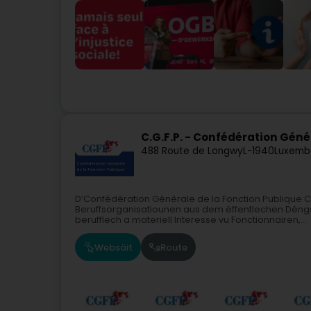
C.G.F.P. - Confédération Géné
488 Route de Longwy
L-1940
Luxemb
D’Confédération Générale de la Fonction Publique 
Beruffsorganisatiounen aus dem ëffentlechen Déngsch
berufflech a materiell Interesse vu Fonctionnairen,...
Websäit
Route