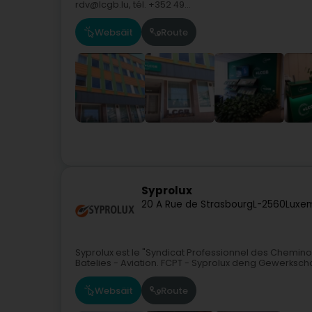
rdv@lcgb.lu, tél. +352 49...
Websäit
Route
Syprolux
20 A Rue de Strasbourg
L-2560
Luxe
Syprolux est le "Syndicat Professionnel des Chemin
Batelies - Aviation. FCPT - Syprolux deng Gewerksch
Websäit
Route