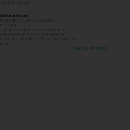
band zu Mersch
 Aktivitéiten
hverbänn an Berufsverbänn
anissem
iatiounszentrum an Mëttelsmann
ustriekummer an Handelskummer
rschungszentrum an Fuerschungsinstitut
uane
Méi Aktivitéiten