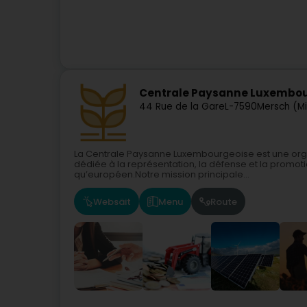
Centrale Paysanne Luxembo
44 Rue de la Gare
L-7590
Mersch (M
La Centrale Paysanne Luxembourgeoise est une org
dédiée à la représentation, la défense et la promoti
qu’européen.Notre mission principale...
Websäit
Menu
Route