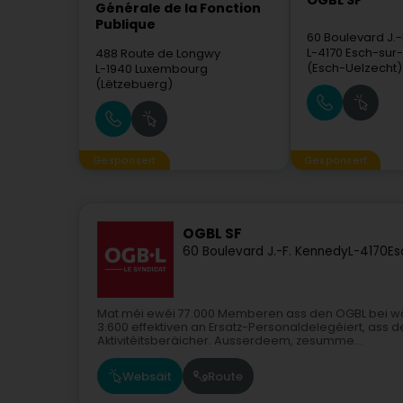
OGBL SF
Générale de la Fonction
Publique
60 Boulevard J.
L-4170
Esch-sur-
488 Route de Longwy
(Esch-Uelzecht)
L-1940
Luxembourg
(Lëtzebuerg)
Gesponsert
Gesponsert
OGBL SF
60 Boulevard J.-F. Kennedy
L-4170
Es
Mat méi ewéi 77.000 Memberen ass den OGBL bei wä
3.600 effektiven an Ersatz-Personaldelegéiert, ass
Aktivitéitsberäicher. Ausserdeem, zesumme...
Websäit
Route