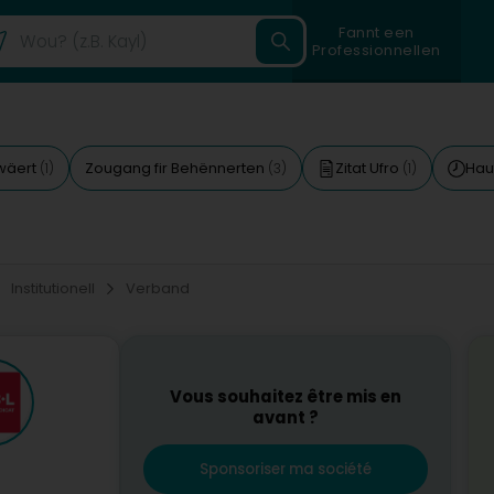
Fannt een
Professionnellen
wäert
Zougang fir Behënnerten
Zitat Ufro
Hau
(1)
(3)
(1)
Institutionell
Verband
Vous souhaitez être mis en
avant ?
Sponsoriser ma société