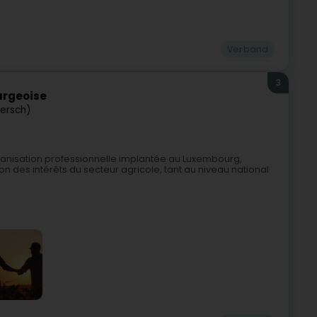
Verband
3
urgeoise
iersch)
anisation professionnelle implantée au Luxembourg,
on des intérêts du secteur agricole, tant au niveau national