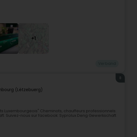
+1
Verband
8
mbourg (Lëtzebuerg)
ots Luxembourgeois" Cheminots, chauffeurs professionnels.
aft. Suivez-nous sur facebook: Syprolux Deng Gewerkschaft