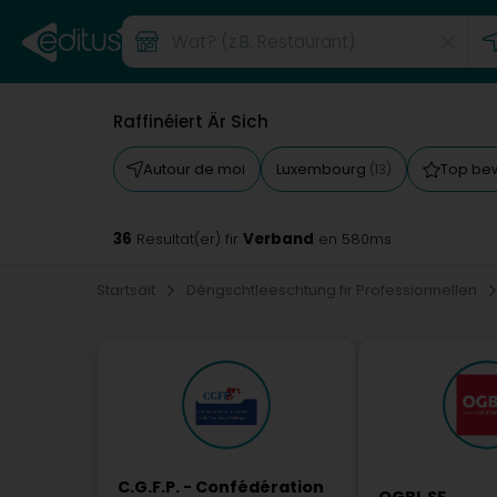
Raffinéiert Är Sich
Autour de moi
Luxembourg
Top be
(13)
36
Verband
Resultat(er) fir
en 580ms
Startsäit
Déngschtleeschtung fir Professionnellen
C.G.F.P. - Confédération