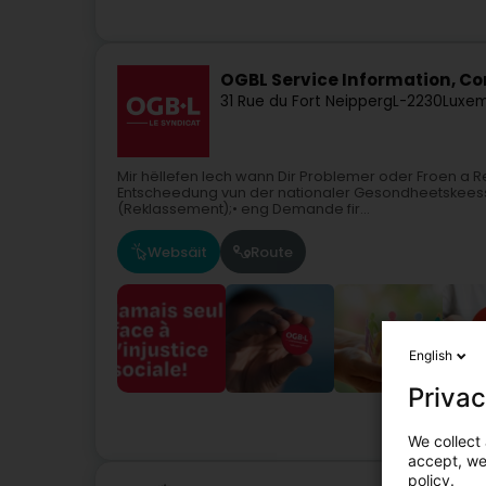
OGBL Service Information, Con
31 Rue du Fort Neipperg
L-2230
Luxem
Mir hëllefen Iech wann Dir Problemer oder Froen a R
Entscheedung vun der nationaler Gesondheetskeess;
(Reklassement);• eng Demande fir...
Websäit
Route
English
Privac
Verband
S
We collect 
accept, we'
policy.