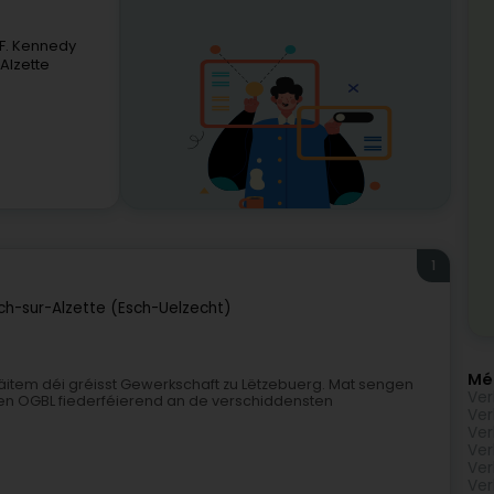
-F. Kennedy
Alzette
1
ch-sur-Alzette (Esch-Uelzecht)
Mé
item déi gréisst Gewerkschaft zu Lëtzebuerg. Mat sengen
Ver
 den OGBL fiederféierend an de verschiddensten
Ver
Ver
Ver
Ver
Ver