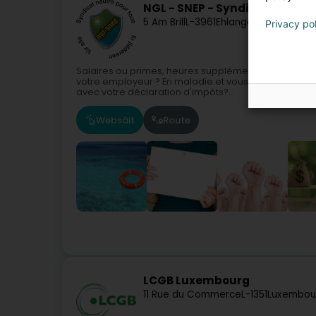
NGL - SNEP - Syndicat Neutre
5 Am Brill
L-3961
Ehlange (Ehleng)
Privacy po
Salaires ou primes, heures supplémentaires, diman
votre employeur ? En maladie et vous vous souciez 
avec votre déclaration d'impôts?...
Websäit
Route
LCGB Luxembourg
11 Rue du Commerce
L-1351
Luxembou