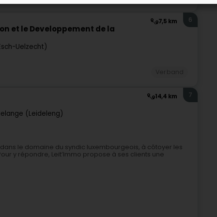
6
7,5 km
n et le Developpement de la
Esch-Uelzecht)
Verband
7
14,4 km
elange (Leideleng)
e dans le domaine du syndic luxembourgeois, à côtoyer les
Pour y répondre, Leit’Immo propose à ses clients une