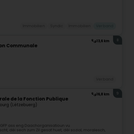
Immobilien
Syndic
Immobilien
Verband
8
13,6 km
ction Communale
Verband
9
16,8 km
rale de la Fonction Publique
ourg (Lëtzebuerg)
CGFP ass eng Daachorganisatioun vu
t, déi sech zum Zil gesat huet, déi sozial, moralesch,