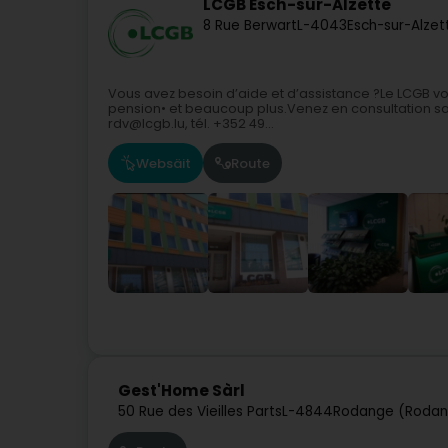
LCGB Esch-sur-Alzette
8 Rue Berwart
L-4043
Esch-sur-Alzet
Vous avez besoin d’aide et d’assistance ?Le LCGB vous
pension• et beaucoup plus.Venez en consultation sa
rdv@lcgb.lu, tél. +352 49...
Websäit
Route
Gest'Home Sàrl
50 Rue des Vieilles Parts
L-4844
Rodange (Roda