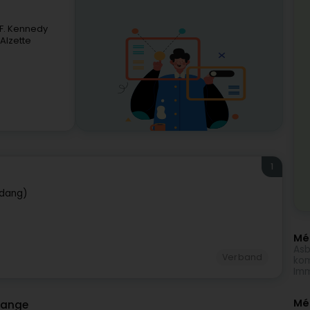
-F. Kennedy
Alzette
1
rdang)
Méi
Asb
Verband
kom
Imm
Mé
dange