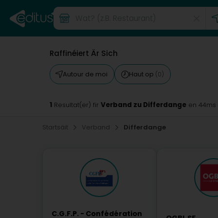
Raffinéiert Är Sich
Autour de moi
Haut op
(0)
1
Verband zu Differdange
Resultat(er) fir
en 44ms
Startsäit
Verband
Differdange
C.G.F.P. - Confédération