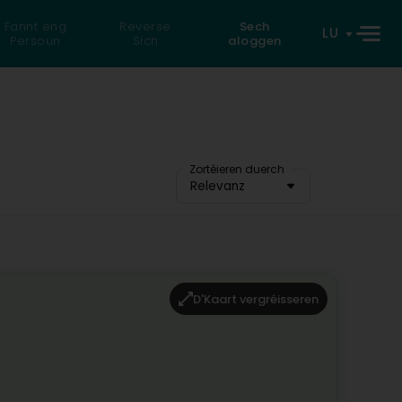
Fannt eng
Reverse
Sech
LU
Persoun
Sich
aloggen
Zortéieren duerch
Relevanz
D'Kaart vergréisseren