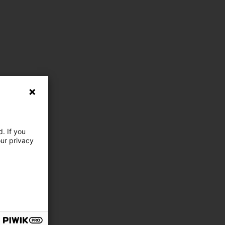
. If you
our privacy