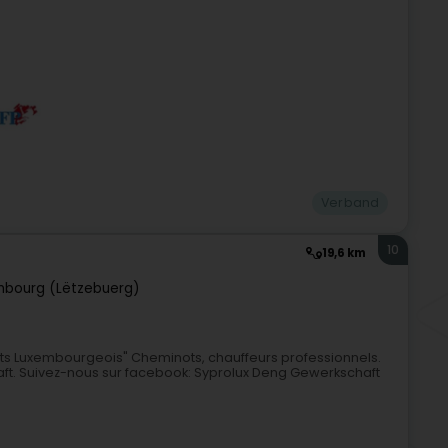
Verband
10
19,6 km
mbourg (Lëtzebuerg)
ots Luxembourgeois" Cheminots, chauffeurs professionnels.
aft. Suivez-nous sur facebook: Syprolux Deng Gewerkschaft