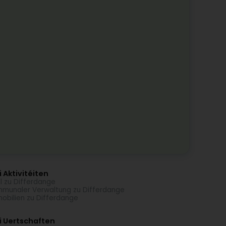
 Aktivitéiten
l zu Differdange
munaler Verwaltung zu Differdange
obilien zu Differdange
i Uertschaften