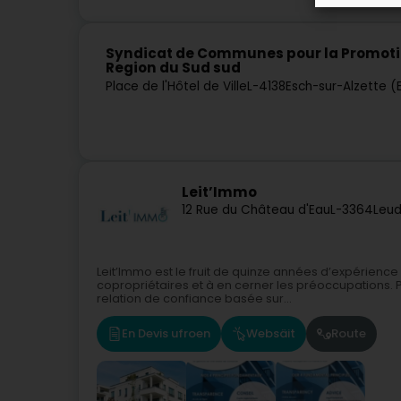
Syndicat de Communes pour la Promotio
Region du Sud sud
Place de l'Hôtel de Ville
L-4138
Esch-sur-Alzette (
Leit’Immo
12 Rue du Château d'Eau
L-3364
Leud
Leit’Immo est le fruit de quinze années d’expérienc
copropriétaires et à en cerner les préoccupations. 
relation de confiance basée sur...
En Devis ufroen
Websäit
Route