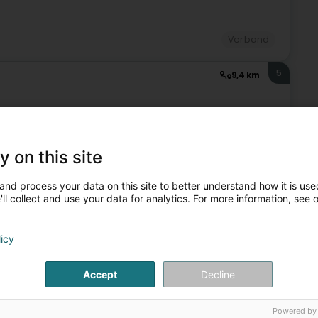
Verband
5
9,4 km
ches et fériés non payés ? Problèmes de congés auprès de
y on this site
de votre protection contre le licenciement ? Problèmes
and process your data on this site to better understand how it is used
ll collect and use your data for analytics. For more information, see 
licy
Accept
Decline
Powered by
Verband