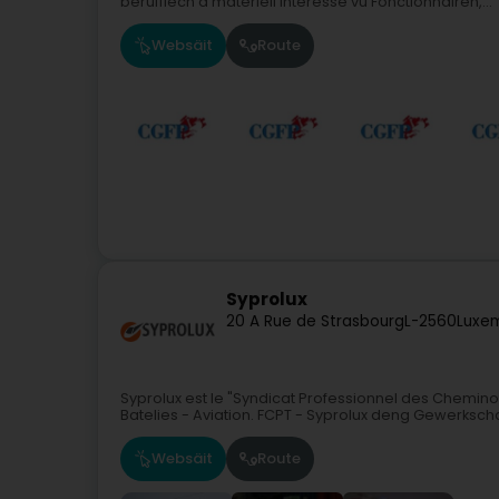
berufflech a materiell Interesse vu Fonctionnairen,...
Websäit
Route
Syprolux
20 A Rue de Strasbourg
L-2560
Luxe
Syprolux est le "Syndicat Professionnel des Chemin
Batelies - Aviation. FCPT - Syprolux deng Gewerksch
Websäit
Route