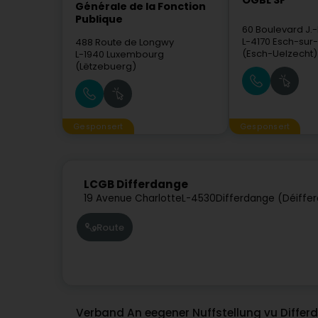
OGBL SF
Générale de la Fonction
Publique
60 Boulevard J.
L-4170
Esch-sur-
488 Route de Longwy
(Esch-Uelzecht)
L-1940
Luxembourg
(Lëtzebuerg)
Gesponsert
Gesponsert
LCGB Differdange
19 Avenue Charlotte
L-4530
Differdange (Déiffe
Route
Verband An eegener Nuffstellung vu Differ