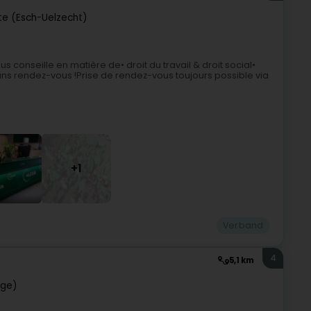
te (Esch-Uelzecht)
 conseille en matière de• droit du travail & droit social•
ns rendez-vous !Prise de rendez-vous toujours possible via
+1
Verband
4
5,1 km
nge)