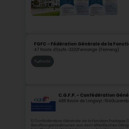
FGFC - Fédération Générale de la Fon
47 Route d'Esch
L-3332
Fennange (Fenneng)
Route
C.G.F.P. - Confédération Géné
488 Route de Longwy
L-1940
Luxemb
D’Confédération Générale de la Fonction Publique 
Beruffsorganisatiounen aus dem ëffentlechen Déngsch