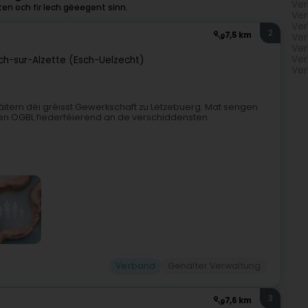
Ver
en och fir Iech gëeegent sinn.
Ver
Ver
2
7,5 km
Ver
Ver
Ver
ch-sur-Alzette (Esch-Uelzecht)
Ver
item déi gréisst Gewerkschaft zu Lëtzebuerg. Mat sengen
 den OGBL fiederféierend an de verschiddensten
Verband
Gehälter Verwaltung
3
7,6 km