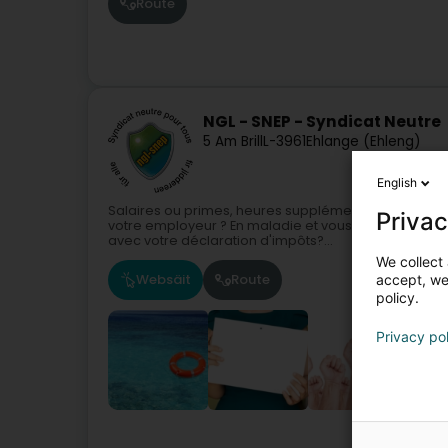
Route
NGL - SNEP - Syndicat Neutre
5 Am Brill
L-3961
Ehlange (Ehleng)
English
Salaires ou primes, heures supplémentaires, diman
Privac
votre employeur ? En maladie et vous vous souciez 
avec votre déclaration d'impôts?...
We collect 
Websäit
Route
accept, we'
policy.
Privacy po