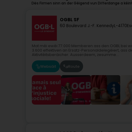
Dës Firmen sinn an der Géigend vun Differdange a kéint
OGBL SF
60 Boulevard J.-F. Kennedy
L-4170
Es
Mat méi ewéi 77.000 Memberen ass den OGBL bei wä
3.600 effektiven an Ersatz-Personaldelegéiert, ass
Aktivitéitsberäicher. Ausserdeem, zesumme...
Websäit
Route