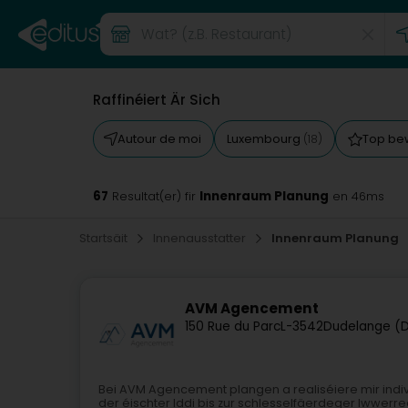
Raffinéiert Är Sich
Autour de moi
Luxembourg
Top be
(18)
67
Innenraum Planung
Resultat(er) fir
en 46ms
Startsäit
Innenausstatter
Innenraum Planung
AVM Agencement
150 Rue du Parc
L-3542
Dudelange (D
Bei AVM Agencement plangen a realiséiere mir indi
der éischter Iddi bis zur schlesselfäerdeger Iwwerre