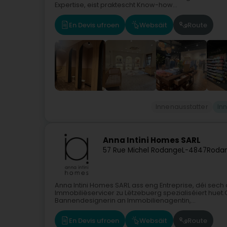
Expertise, eist praktescht Know-how...
En Devis ufroen
Websäit
Route
Innenausstatter
In
Anna Intini Homes SARL
57 Rue Michel Rodange
L-4847
Roda
Anna Intini Homes SARL ass eng Entreprise, déi sec
Immobiliëservicer zu Lëtzebuerg spezialiséiert huet.
Bannendesignerin an Immobilienagentin,...
En Devis ufroen
Websäit
Route