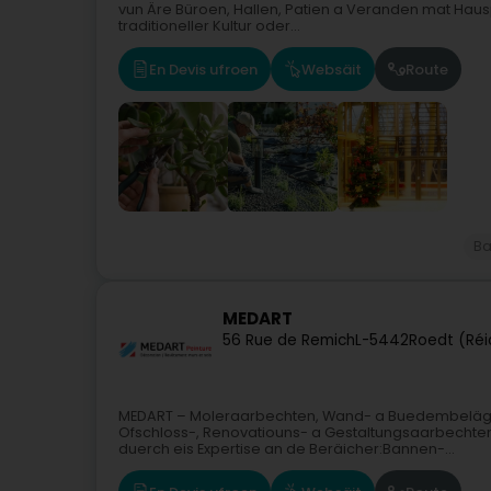
vun Äre Büroen, Hallen, Patien a Veranden mat Hau
traditioneller Kultur oder...
En Devis ufroen
Websäit
Route
Ba
MEDART
56 Rue de Remich
L-5442
Roedt (Réi
MEDART – Moleraarbechten, Wand- a BuedembelägMED
Ofschloss-, Renovatiouns- a Gestaltungsaarbechten. 
duerch eis Expertise an de Beräicher:Bannen-...