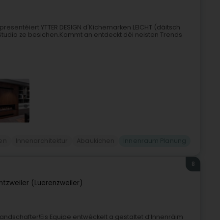
epresentéiert YTTER DESIGN d'Kichemarken LEICHT (däitsch
ve Studio ze besichen.Kommt an entdeckt déi neisten Trends
en
Innenarchitektur
Abaukichen
Innenraum Planung
8
ntzweiler (Luerenzweiler)
andschafter!Eis Equipe entwéckelt a gestaltet d’Innenräim