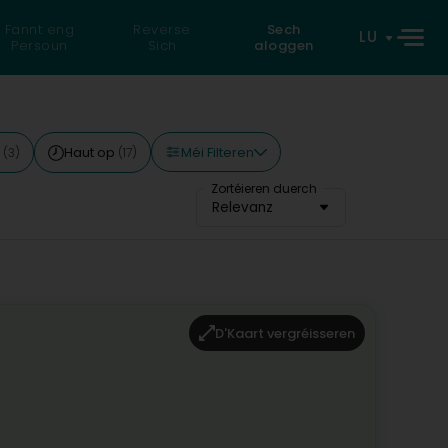
Fannt eng
Reverse
Sech
LU
Persoun
Sich
aloggen
Méi Filteren
n
Haut op
(3)
(17)
Zortéieren duerch
Relevanz
D'Kaart vergréisseren