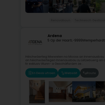
Renovatioun
Technesch Gestiou
Ardena
5 Op der Haart
L-9999
Wemperhardt
Héichwäerteg Miwwelen no Mooss an Innenausbau zu
an héichwäertegen Innenausbau zu Lëtzebuerg an a 
fir exklusiv Wunn- a Geschäftsräim ze...
En Devis ufroen
Websäit
Route