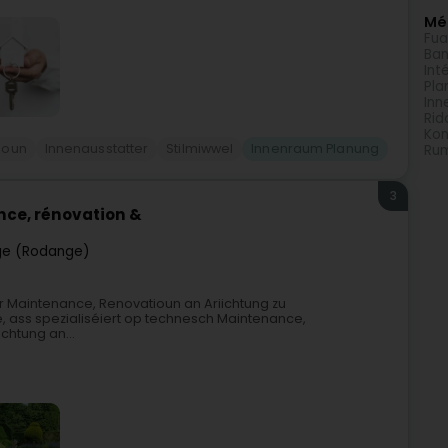
Méi
Fu
Ban
Int
Pla
Inn
Rid
Kon
ioun
Innenausstatter
Stilmiwwel
Innenraum Planung
Ru
3
nce, rénovation &
e (Rodange)
r Maintenance, Renovatioun an Ariichtung zu
 ass spezialiséiert op technesch Maintenance,
chtung an...