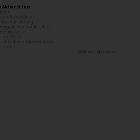
 Aktivitéiten
arwen
nendekoratioun
érieursariichtung
nung an Innenarchitektur
enausstatter
o an Store
schtschmiedaarbechten
mmen
Méi Aktivitéiten