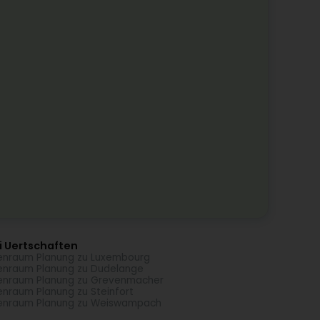
i Uertschaften
enraum Planung zu Luxembourg
enraum Planung zu Dudelange
enraum Planung zu Grevenmacher
enraum Planung zu Steinfort
enraum Planung zu Weiswampach