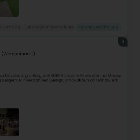
n vum Bau
Innovatiounsberodung
Innenraum Planung
4
 (Wämperhaart)
 Lëtzebuerg a BelgienARDENA steet fir Miwwelen no Mooss
Belgien. Mir verbannen Design, Innovatioun an Handwierk