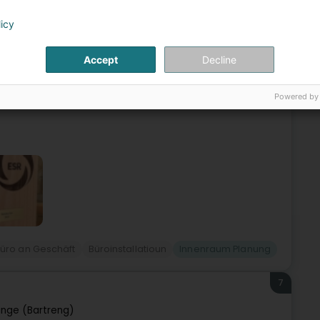
6
licy
Accept
Decline
ervice de vos aménagements intérieurs.Basée à Foetz,
hui une équipe de 70 collaborateurs engagés. Nous
Powered by
üro an Geschäft
Büroinstallatioun
Innenraum Planung
7
ange (Bartreng)