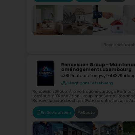
Bannendekorat
Renovision Group - Maintena
aménagement Luxembourg
408 Route de Longwy
L-4832
Rodang
Déngt ganz Lëtzebuerg
Renovision Group: Äre vertrauenswürdege Partner fi
LëtzebuergD'Renovision Group, mat Sëtz zu Rodange,
Renovatiounsaarbechten, Gebaierentretien an d'Arii
En Devis ufroen
Route