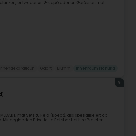
splanzen, entweder an Gruppë oder an Gefässer, mat
nnendekoratioun
Gaart
Blumm
Innenraum Planung
9
d)
ART, mat Sëtz zu Réid (Roedt), ass spezialiséiert op
Mir begleeden Privatleit a Betriber bei hire Projeten