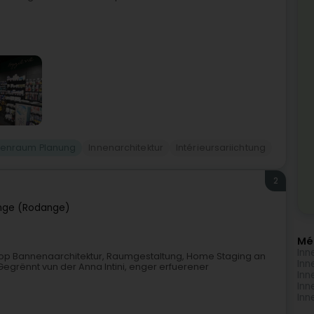
nenraum Planung
Innenarchitektur
Intérieursariichtung
2
nge (Rodange)
Mé
Inn
h op Bannenaarchitektur, Raumgestaltung, Home Staging an
Inn
Gegrënnt vun der Anna Intini, enger erfuerener
Inn
Inn
Inn