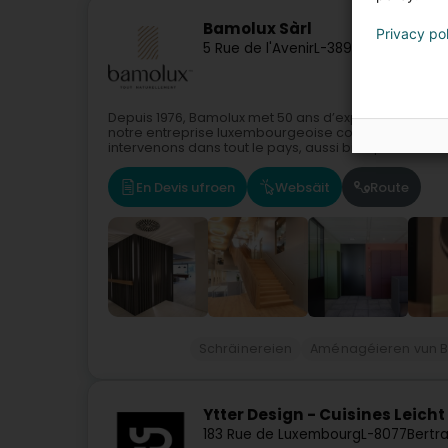
Bamolux Sàrl
Privacy po
5 Rue de l'Avenir
L-3895
Foetz (Feiz)
Depuis 1976, Bamolux met 50 ans d’expérience au s
notre entreprise luxembourgeoise compte aujourd’
intervenons dans tout le pays, aussi bien pour des...
En Devis ufroen
Websäit
Route
Schräinereien
Aménagéieren vun B
Ytter Design - Cuisines Leicht
183 Rue de Luxembourg
L-8077
Bertr