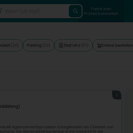
Fannt een
Professionnellen
wäert
Parking
Zitat Ufro
Online bestelle
(26)
(22)
(57)
1
iddeleng)
viduell Agencementsprojeten a begleeden eis Clienten vun
echung. Als Generalentrepreneur si mir bekannt fir eis