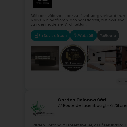
Säit ronn véierzeg Joer zu Lëtzebuerg vertrueden, r
Mark). Mir invitéieren Iech häerzlechst, eist exklusi
vun der moderner Architektur...
En Devis ufroen
Websäit
Route
Kich
Garden Colonna Sàrl
77 Route de Luxembourg
L-7373
Lore
Garden Colonna, zu Lorentzweiler, ass Ären Indoor-L