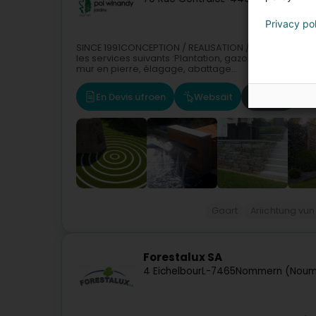
Privacy po
SINCE 1991CONCEPTION / REALISATION / ENTRETIENLa s
les services suivants :Plantation, gazon, arrosage a
mur en pierre, élagage, abattage...
En Devis ufroen
Websäit
Route
Gaart
Ariichtung vun
Forestalux SA
4 Eichelbour
L-7465
Nommern (Noum