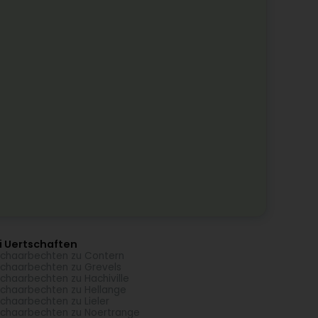
i Uertschaften
chaarbechten zu Contern
chaarbechten zu Grevels
chaarbechten zu Hachiville
chaarbechten zu Hellange
chaarbechten zu Lieler
chaarbechten zu Noertrange