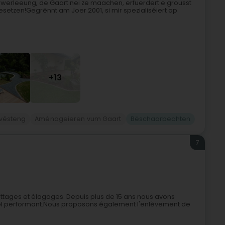
rleeung, de Gaart nei ze maachen, erfuerdert e grousst
esetzen!Gegrënnt am Joer 2001, si mir spezialiséiert op
+13
vésteng
Aménageieren vum Gaart
Bëschaarbechten
7
tages et élagages. Depuis plus de 15 ans nous avons
iel performant.Nous proposons également l'enlèvement de