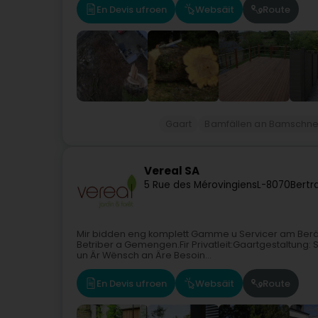
En Devis ufroen
Websäit
Route
Gaart
Bamfällen an Bamschn
Vereal SA
5 Rue des Mérovingiens
L-8070
Bertr
Mir bidden eng komplett Gamme u Servicer am Beräich
Betriber a Gemengen.Fir Privatleit:Gaartgestaltung
un Är Wënsch an Äre Besoin...
En Devis ufroen
Websäit
Route