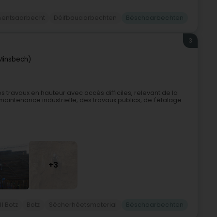
mentsaarbecht
Déifbauaarbechten
Bëschaarbechten
3
Minsbech)
s travaux en hauteur avec accès difficiles, relevant de la
 maintenance industrielle, des travaux publics, de l'étalage
+3
ll Botz
Botz
Sécherhéetsmaterial
Bëschaarbechten