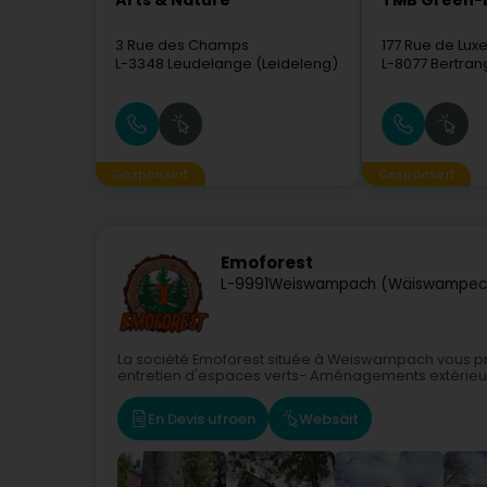
Arts & Nature
TMB Green-L
3 Rue des Champs
177 Rue de Lu
L-3348
Leudelange (Leideleng)
L-8077
Bertran
Gesponsert
Gesponsert
Emoforest
L-9991
Weiswampach (Wäiswampec
La société Emoforest située à Weiswampach vous prop
entretien d'espaces verts- Aménagements extérieurs
En Devis ufroen
Websäit