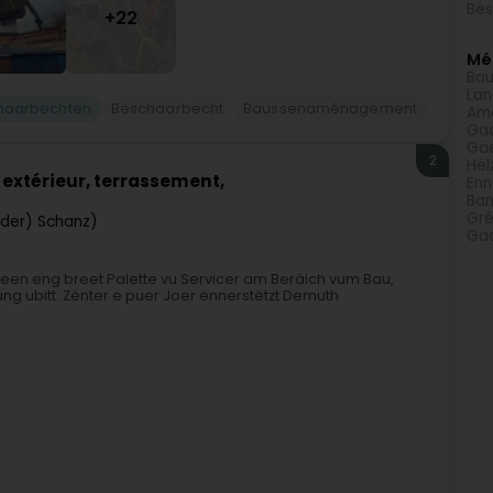
Bë
+22
Méi
Ba
Lan
haarbechten
Bëschaarbecht
Baussenaménagement
Am
Ga
Gäe
2
Hël
xtérieur, terrassement,
Enn
Bam
Gré
p der) Schanz)
Ga
, deen eng breet Palette vu Servicer am Beräich vum Bau,
ng ubitt. Zënter e puer Joer ënnerstëtzt Demuth