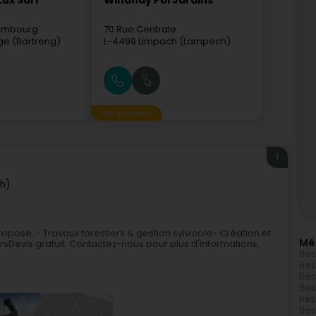
ux Sarl
Winandy Pol Jardins
xembourg
70 Rue Centrale
ge (Bartreng)
L-4499
Limpach (Lampech)
Gesponsert
1
h)
ose :- Travaux forestiers & gestion sylvicole- Création et
Mé
Devis gratuit. Contactez-nous pour plus d'informations.
Bës
Bës
Bës
Bës
Bës
Bës