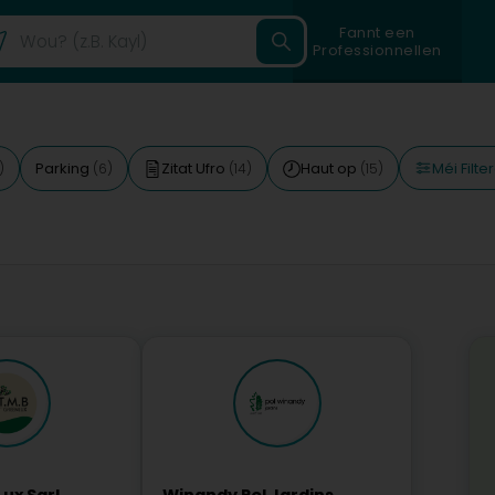
Fannt een
Professionnellen
Méi Filte
Parking
Zitat Ufro
Haut op
)
(6)
(14)
(15)