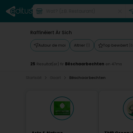
Raffinéiert Är Sich
Autour de moi
Altrier
Top bewäert
(1)
(6
25
Bëschaarbechten
Resultat(er) fir
en 47ms
Startsäit
Gaart
Bëschaarbechten