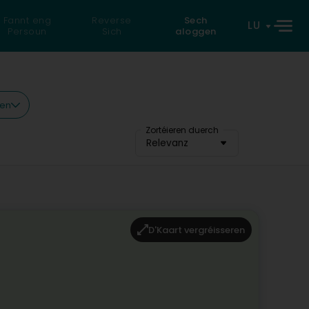
Fannt eng
Reverse
Sech
LU
Persoun
Sich
aloggen
ren
Zortéieren duerch
Relevanz
D'Kaart vergréisseren