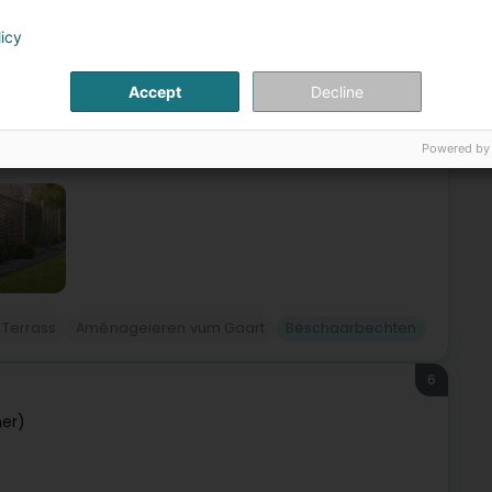
licy
ociété Winandy Pol Jardins située à Limpach vous propose
utomatique, terrasse, clôture, pare-vue, pavage, dallage,
Accept
Decline
Powered by
 Terrass
Aménageieren vum Gaart
Bëschaarbechten
6
er)