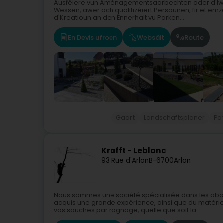
Ausféiere vun Aménagementsaarbechten oder d'Iwwe
Wëssen, awer och qualifizéiert Persounen, fir et ëmz
d'Kreatioun an den Ënnerhalt vu Parken...
En Devis ufroen
Websäit
Route
Gaart
Landschaftsplaner
Pa
Krafft - Leblanc
93 Rue d'Arlon
B-6700
Arlon
Nous sommes une société spécialisée dans les abat
acquis une grande expérience, ainsi que du matér
vos souches par rognage, quelle que soit la...