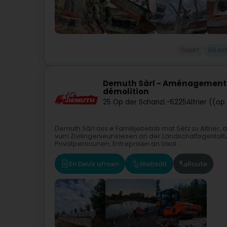
Gaart
Bësc
Demuth Sàrl - Aménagement e
démolition
25 Op der Schanz
L-6225
Altrier ((o
Demuth Sàrl ass e Familljebetrib mat Sëtz zu Altrier
vum Zivilingenieurwiesen an der Landschaftsgestaltu
Privatpersounen, Entreprisen an lokal...
En Devis ufroen
Websäit
Route