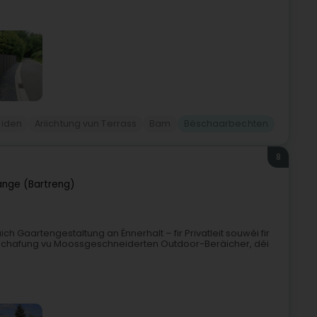
eiden
Ariichtung vun Terrass
Bam
Bëschaarbechten
8
ange (Bartreng)
 Gaartengestaltung an Ënnerhalt – fir Privatleit souwéi fir
: Schafung vu Moossgeschneiderten Outdoor-Beräicher, déi