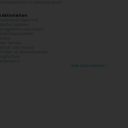
schaarbechten zu Weiswampach
 Aktivitéiten
ussenaménagement
dschaftsplaner
énageieren vum Gaart
ardenaarbechten
rtner
zen Terrass
erhalt vum Guard
fällen an Bamschneiden
ngflächen
ardendéco
Méi Aktivitéiten