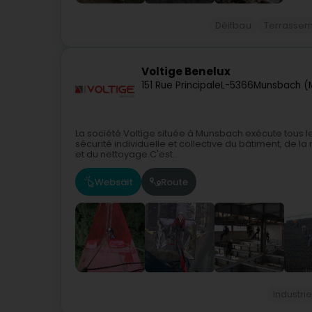
Déifbau
Terrasse
Voltige Benelux
151 Rue Principale
L-5366
Munsbach (
La société Voltige située à Munsbach exécute tous le
sécurité individuelle et collective du bâtiment, de la
et du nettoyage.C'est...
Websäit
Route
Industrie