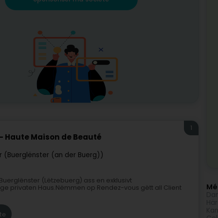
1
 - Haute Maison de Beauté
r (Buerglënster (an der Buerg))
uerglënster (Lëtzebuerg) ass en exklusivt
Méi
ege privaten Haus.Nëmmen op Rendez-vous gëtt all Client
Da
Här
Kan
te