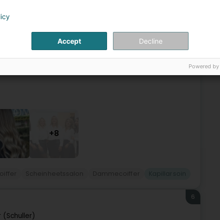
5
eauté)
licy
ge (Diddeleng)
Accept
Decline
alayage... Mir këmmeren eis ëm d'Bedierfnesser vun ären
Powered by
sond Hoer enthüllen.D'Produkter vu Wella Professionals,
+8
oiffer
Scheinheetssalon
Dammecoiffer
Kapillarsoin
6
 (Schuller)