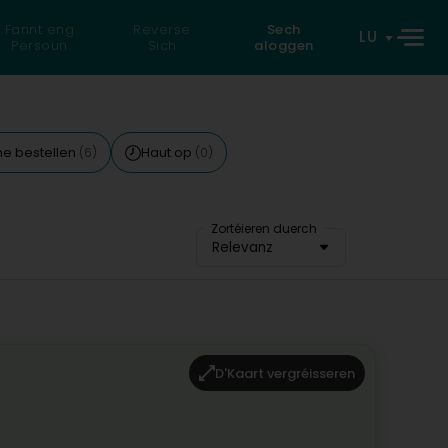
Fannt eng
Reverse
Sech
LU
Persoun
Sich
aloggen
ne bestellen
Haut op
(6)
(0)
Zortéieren duerch
Relevanz
D'Kaart vergréisseren