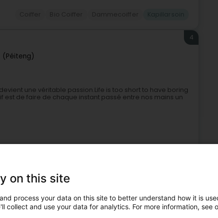
Coiffer
Bio Coiffer
Dammecoiffer
Kapillarsoin
4
 (Péiteng)
evient une véritable passion.Life is too short to have boring
tif est de faire de chaque instant passé entre nos mains un
y on this site
and process your data on this site to better understand how it is used
Coiffer
Dammecoiffer
Kapillarsoin
ll collect and use your data for analytics. For more information, see 