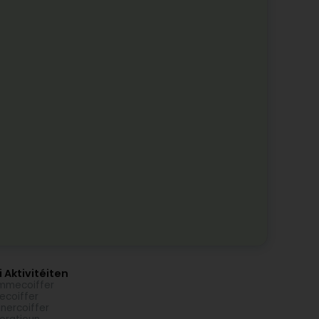
 Aktivitéiten
mmecoiffer
ecoiffer
nercoiffer