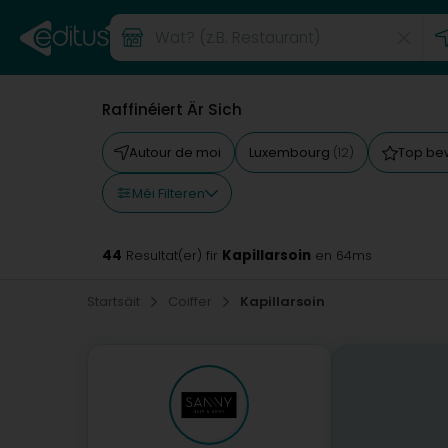
Raffinéiert Är Sich
Autour de moi
Luxembourg
Top be
(12)
Méi Filteren
44
Kapillarsoin
Resultat(er) fir
en 64ms
Startsäit
Coiffer
Kapillarsoin