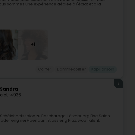
nous sommes une expérience dédiée à l'éclat et à la
+1
Coiffer
Dammecoiffer
Kapillarsoin
8
y Sandra
ale
L-4936
 Schéinheetssalon zu Bascharage, Lëtzebuerg.Eise Salon
 oder eng nei Hoerfaarf. Et ass eng Plaz, wou Talent,