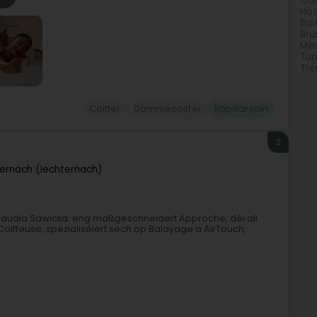
Col
Hoc
Bar
Bru
Mè
Tup
Tre
Coiffer
Dammecoiffer
Kapillarsoin
2
ernach (Iechternach)
Klaudia Sawicka: eng maßgeschneidert Approche, déi all
Coiffeuse, spezialiséiert sech op Balayage a AirTouch,