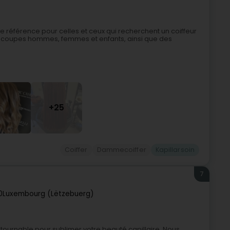
ne référence pour celles et ceux qui recherchent un coiffeur
 coupes hommes, femmes et enfants, ainsi que des
+25
Coiffer
Dammecoiffer
Kapillarsoin
7
0
Luxembourg (Lëtzebuerg)
tournable pour sublimer votre beauté capillaire. Nous