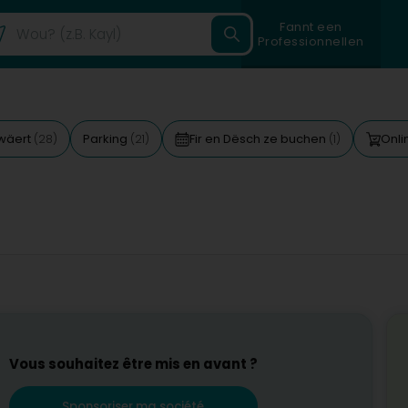
Fannt een
Professionnellen
wäert
Parking
Fir en Dësch ze buchen
Onli
(28)
(21)
(1)
Vous souhaitez être mis en avant ?
Sponsoriser ma société