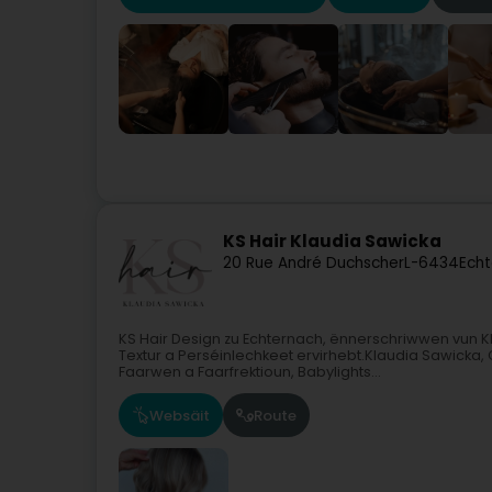
KS Hair Klaudia Sawicka
20 Rue André Duchscher
L-6434
Echt
KS Hair Design zu Echternach, ënnerschriwwen vun 
Textur a Perséinlechkeet ervirhebt.Klaudia Sawicka, 
Faarwen a Faarfrektioun, Babylights...
Websäit
Route