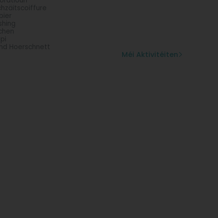
oratioun
hzäitscoiffure
bier
shing
chen
pi
nd Hoerschnett
Méi Aktivitéiten