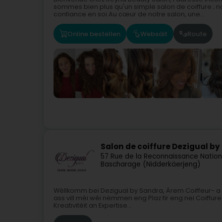
sommes bien plus qu'un simple salon de coiffure ; 
confiance en soi.Au cœur de notre salon, une...
Online bestellen
Websäit
Route
Salon de coiffure Dezigual b
57 Rue de la Reconnaissance Nation
Bascharage (Nidderkäerjeng)
Wëllkomm bei Dezigual by Sandra, Ärem Coiffeur- a
ass vill méi wéi nëmmen eng Plaz fir eng nei Coiffure
Kreativitéit an Expertise...