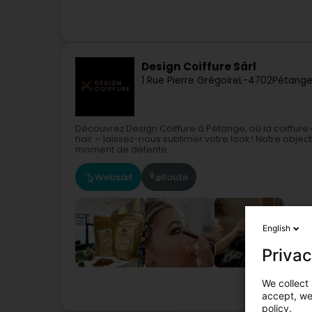
Design Coiffure Sàrl
1 Rue Pierre Grégoire
L-4702
Pétange
Découvrez Design Coiffure à Pétange, où la coiffure d
hair – laissez-nous sublimer votre look ! Notre objec
moment de détente...
Websäit
Route
English
Privac
We collect 
accept, we'
policy.