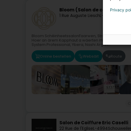
Bloom (Salon de coiffure et b
Privacy po
1 Rue Auguste Liesch
L-3474
Dudelan
Bloom SchéinheetssalonFaarwen, Sträifen, Coupe, B
Hoer an ärem Kapphaut a wäerten méi glänzend a ge
System Professional, Ybera, Nashi Argan...
Online bestellen
Websäit
Route
C
Salon de Coiffure Eric Caselli
22 Rue de l'Eglise
L-4994
Schouweiler