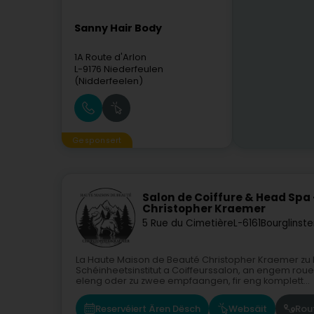
Sanny Hair Body
1A Route d'Arlon
L-9176
Niederfeulen
(Nidderfeelen)
Gesponsert
Salon de Coiffure & Head Spa
Christopher Kraemer
5 Rue du Cimetière
L-6161
Bourglinste
La Haute Maison de Beauté Christopher Kraemer zu B
Schéinheetsinstitut a Coiffeurssalon, an engem rou
eleng oder zu zwee empfaangen, fir eng komplett...
Reservéiert Ären Dësch
Websäit
Rou