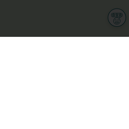
Informationen
Nutzungsbedingungen
Allgemeine Geschäftsbedingungen
Datenschutz
iness
Meine Rechte DSGVO
t
Cookies-Einstellungen
ionnellen
Garage, transport an mobilitéit
Handel
sondheet
Privatsecteur
Schéinheet, Sport a Wellness