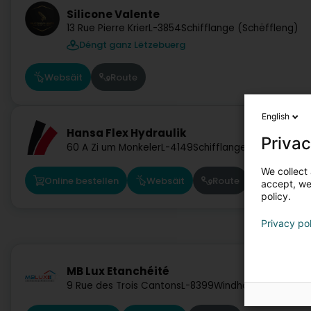
Silicone Valente
13 Rue Pierre Krier
L-3854
Schifflange (Schëffleng)
Déngt ganz Lëtzebuerg
Websäit
Route
English
Hansa Flex Hydraulik
Privac
60 A Zi um Monkeler
L-4149
Schifflange (Schëffleng)
We collect 
Online bestellen
Websäit
Route
accept, we'
policy.
Privacy po
MB Lux Etanchéité
9 Rue des Trois Cantons
L-8399
Windhof (Koerich)