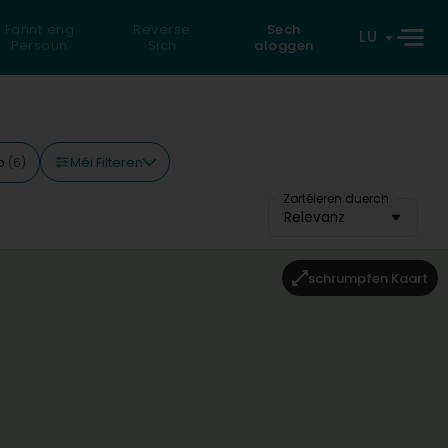
Fannt eng
Reverse
Sech
LU
Persoun
Sich
aloggen
Méi Filteren
op
(6)
Zortéieren duerch
Relevanz
schrumpfen Kaart