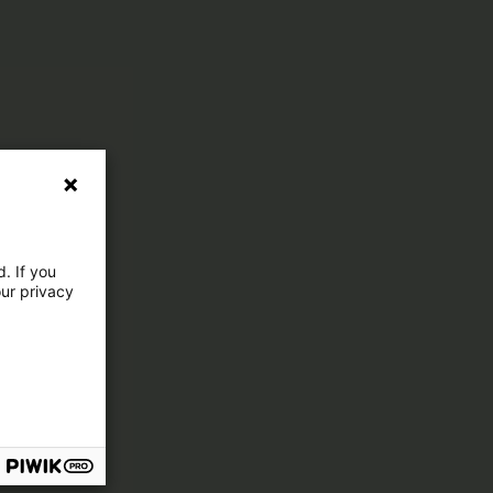
. If you
our privacy