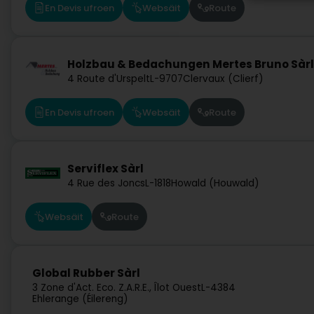
En Devis ufroen
Websäit
Route
Holzbau & Bedachungen Mertes Bruno Sàrl
4 Route d'Urspelt
L-9707
Clervaux (Clierf)
En Devis ufroen
Websäit
Route
Serviflex Sàrl
4 Rue des Joncs
L-1818
Howald (Houwald)
Websäit
Route
Global Rubber Sàrl
3 Zone d'Act. Eco. Z.A.R.E., Îlot Ouest
L-4384
Ehlerange (Éilereng)