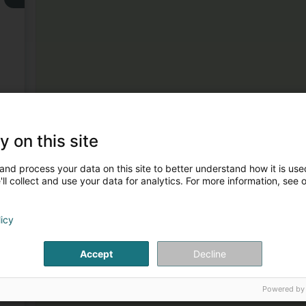
3
y on this site
and process your data on this site to better understand how it is used
ll collect and use your data for analytics. For more information, see 
licy
4
Accept
Decline
Powered by