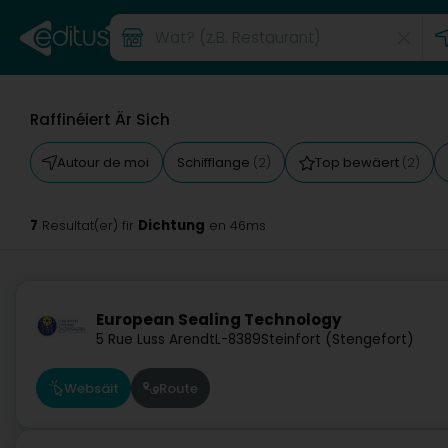
Raffinéiert Är Sich
Autour de moi
Schifflange
Top bewäert
(2)
(2)
7
Dichtung
Resultat(er) fir
en 46ms
European Sealing Technology
5 Rue Luss Arendt
L-8389
Steinfort (Stengefort)
Websäit
Route