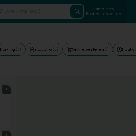
Fannt een
Professionnellen
Parking
Zitat Ufro
Online bestellen
Haut 
(3)
(2)
(1)
1
2