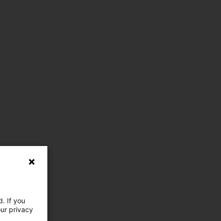
. If you
our privacy