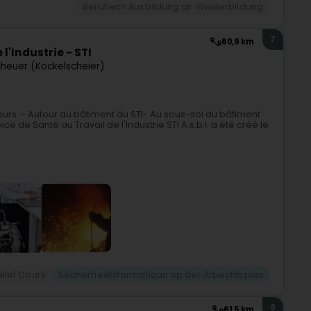
Beruflech Ausbildung an Weiderbildung
7
60,9 km
l'Industrie - STI
heuer (Kockelscheier)
eurs :- Autour du bâtiment du STI- Au sous-sol du bâtiment
ice de Santé au Travail de l'Industrie STI A.s.b.l. a été créé le
ëllef Cours
Sécherheetsformatioun op der Arbechtsplaz
8
61,5 km