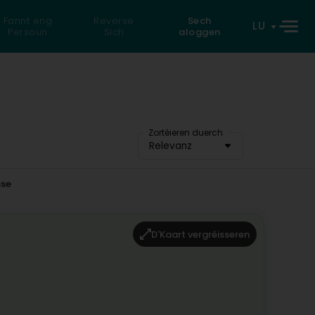
Fannt eng
Reverse
Sech
LU
Persoun
Sich
aloggen
Zortéieren duerch
Relevanz
se
D'Kaart vergréisseren