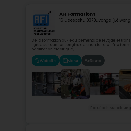
AFI Formations
16 Geespelt
L-3378
Livange (Léiweng
De la formation aux équipements de levage et transpo
, grue sur camion ,engins de chantier etc), à la form
habilitation électrique,...
Websäit
Menu
Route
Beruflech Ausbildun