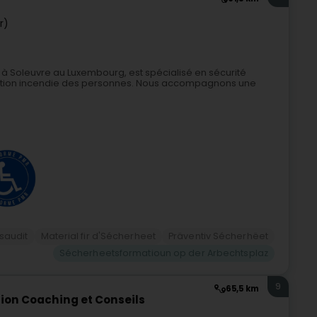
r)
é à Soleuvre au Luxembourg, est spécialisé en sécurité
tection incendie des personnes. Nous accompagnons une
saudit
Material fir d'Sécherheet
Präventiv Sécherhëet
Sécherheetsformatioun op der Arbechtsplaz
9
65,5 km
ion Coaching et Conseils