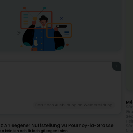
1
Mé
Beruflech Ausbildung an Weiderbildung
Séc
Gru
Séc
Hei
z An eegener Nuffstellung vu Pournoy-la-Grasse
Séc
Nie
a kéinten och fir Iech gëeegent sinn.