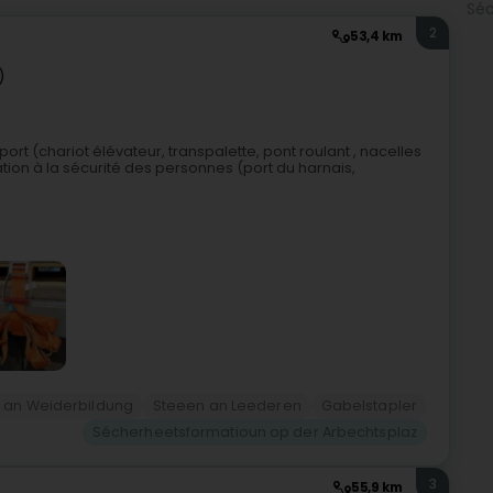
Séc
2
53,4 km
)
rt (chariot élévateur, transpalette, pont roulant , nacelles
ation à la sécurité des personnes (port du harnais,
g an Weiderbildung
Steeen an Leederen
Gabelstapler
Sécherheetsformatioun op der Arbechtsplaz
3
55,9 km