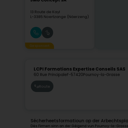
JMG Concept SA
13 Route de Kayl
L-3385
Noertzange (Näerzeng)
Gesponsert
LCPI Formations Expertise Conseils SAS
60 Rue Principale
F-57420
Pournoy-la-Grasse
Route
Sécherheetsformatioun op der Arbechtspla
Dës Firmen sinn an der Géigend vun Pournoy-la-Grasse 