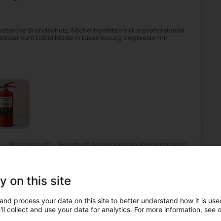
zheetleche Brandschutz, Sécherheetstechnik a professionell
Besëtzer vum Label Made in Luxembourg begleede mir
m
Brandschutz
Beruflech Ausbildung an Weiderbildung
schutzdier
Sécherheetsformatioun op der Arbechtsplaz
y on this site
5
58 km
g)
and process your data on this site to better understand how it is used
ll collect and use your data for analytics. For more information, see 