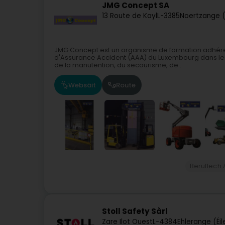
JMG Concept SA
13 Route de Kayl
L-3385
Noertzange 
JMG Concept est un organisme de formation adhéren
d'Assurance Accident (AAA) du Luxembourg dans les 
de la manutention, du secourisme, de...
Websäit
Route
Beruflech 
Stoll Safety Sàrl
Zare Ilot Ouest
L-4384
Ehlerange (Éi