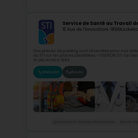
Service de Santé au Travail de 
15 Rue de l'Innovation
L-1896
Kockelsc
Des places de parking sont réservées pour nos visit
du STI sur les places identifiées « VISITEUR STI »Le Serv
19 décembre 1994,...
Websäit
Route
Spezialist fir Aarbechtsmedizin
Eischt-H