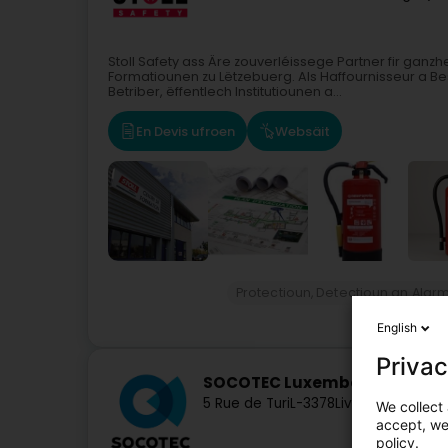
Stoll Safety ass Äre zouverléissege Partner fir gan
Formatiounen zu Lëtzebuerg. Als Haffournisseur a 
Betriber, ëffentlech Institutiounen a...
En Devis ufroen
Websäit
Protectioun, Detectioun an Alar
Brand
English
Privac
SOCOTEC Luxembourg
5 Rue de Turi
L-3378
Livange (Léiwen
We collect 
accept, we'
policy.