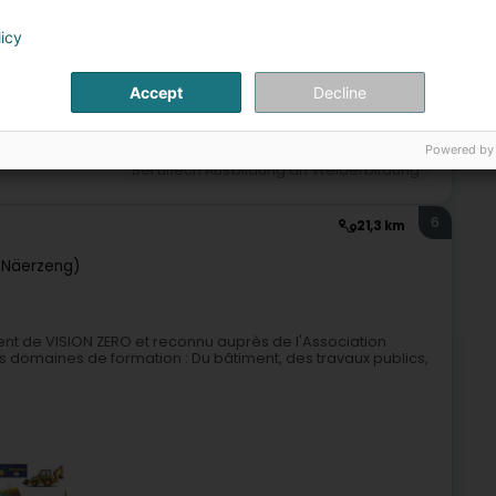
5
14,2 km
licy
arie Hissung
ech)
Accept
Decline
Powered by
Beruflech Ausbildung an Weiderbildung
6
21,3 km
(Näerzeng)
t de VISION ZERO et reconnu auprès de l'Association
domaines de formation : Du bâtiment, des travaux publics,