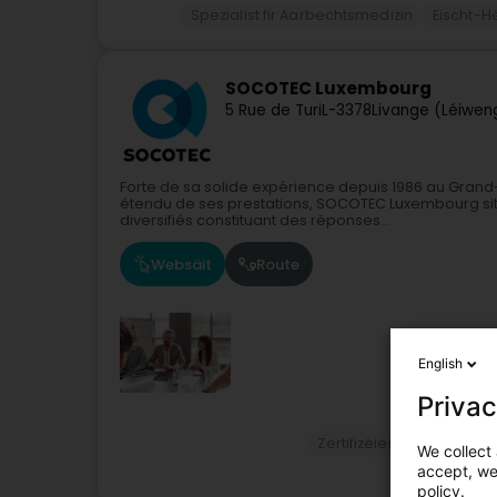
Spezialist fir Aarbechtsmedizin
Eischt-H
SOCOTEC Luxembourg
5 Rue de Turi
L-3378
Livange (Léiwen
Forte de sa solide expérience depuis 1986 au Grand-
étendu de ses prestations, SOCOTEC Luxembourg si
diversifiés constituant des réponses...
Websäit
Route
English
Privac
Zertifizéierungsinstituter
We collect 
accept, we'
policy.