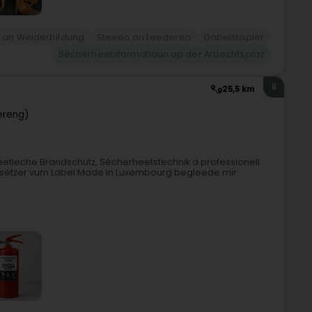
g an Weiderbildung
Steeen an Leederen
Gabelstapler
Sécherheetsformatioun op der Arbechtsplaz
8
25,5 km
lereng)
zheetleche Brandschutz, Sécherheetstechnik a professionell
Besëtzer vum Label Made in Luxembourg begleede mir