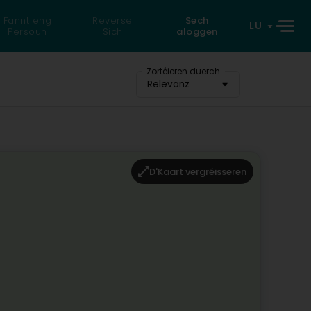
Fannt eng
Reverse
Sech
LU
Persoun
Sich
aloggen
Zortéieren duerch
Relevanz
D'Kaart vergréisseren