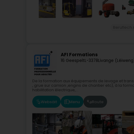
Beruflech 
AFI Formations
16 Geespelt
L-3378
Livange (Léiweng
De la formation aux équipements de levage et transpo
, grue sur camion ,engins de chantier etc), à la form
habilitation électrique,...
Websäit
Menu
Route