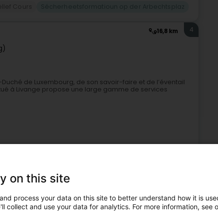
ëllef Cours
Sécherheetsformatioun op der Arbechtsplaz
4
16,8 km
g)
Duché de Luxembourg, de son savoir-faire et de l’éventail
tué à Livange propose une large gamme de services
y on this site
Kontrollstell
Emwelt
Technesch Kontroll vun Gebeier
and process your data on this site to better understand how it is used
Sécherheetsformatioun op der Arbechtsplaz
ll collect and use your data for analytics. For more information, see 