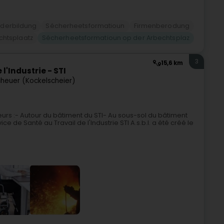
iderbildung
Sécherheetsformatioun
Firmenberodung
chtsplaatz
Sécherheetsformatioun op der Arbechtsplaz
3
15,6 km
l'Industrie - STI
heuer (Kockelscheier)
eurs :- Autour du bâtiment du STI- Au sous-sol du bâtiment
ice de Santé au Travail de l'Industrie STI A.s.b.l. a été créé le