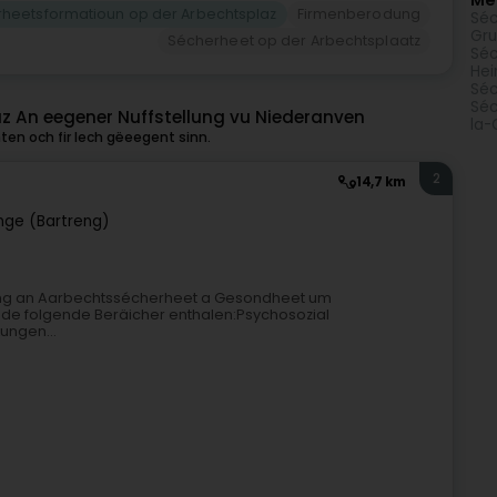
Mé
heetsformatioun op der Arbechtsplaz
Firmenberodung
Séc
Gru
Sécherheet op der Arbechtsplaatz
Séc
Hei
Séc
Séc
z An eegener Nuffstellung vu Niederanven
la-
ten och fir Iech gëeegent sinn.
2
14,7 km
nge (Bartreng)
ldung an Aarbechtssécherheet a Gesondheet um
 de folgende Beräicher enthalen:Psychosozial
kungen...