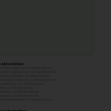
 Aktivitéiten
obilienagence zu Niederanven
odent Ingénieuren zu Niederanven
einheetssalon zu Niederanven
obilienförderung zu Niederanven
ndokteren zu Niederanven
ken zu Niederanven
uciairen zu Niederanven
uciairen zu Niederanven
ormatikmaterial zu Niederanven