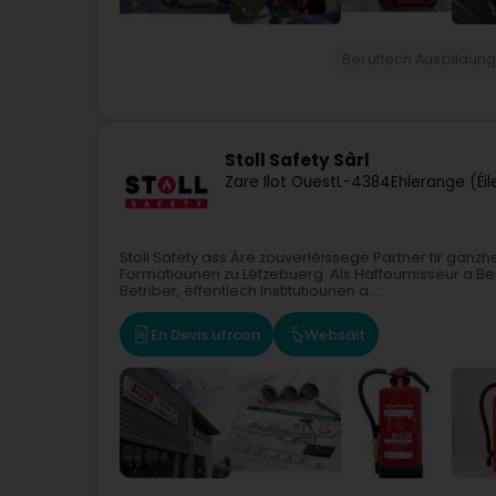
Beruflech Ausbildun
Stoll Safety Sàrl
Zare Ilot Ouest
L-4384
Ehlerange (Éi
Stoll Safety ass Äre zouverléissege Partner fir gan
Formatiounen zu Lëtzebuerg. Als Haffournisseur a 
Betriber, ëffentlech Institutiounen a...
En Devis ufroen
Websäit