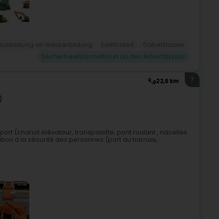
Ausbildung an Weiderbildung
Elektrizitéit
Gabelstapler
Sécherheetsformatioun op der Arbechtsplaz
7
22,6 km
)
rt (chariot élévateur, transpalette, pont roulant , nacelles
ation à la sécurité des personnes (port du harnais,