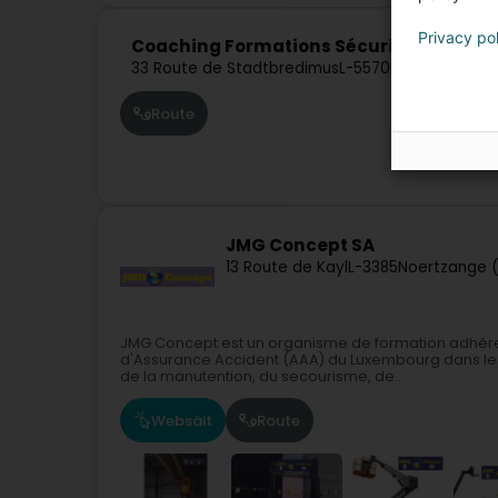
Privacy po
Coaching Formations Sécurité - Jean-M
33 Route de Stadtbredimus
L-5570
Remich (Réim
Route
JMG Concept SA
13 Route de Kayl
L-3385
Noertzange 
JMG Concept est un organisme de formation adhéren
d'Assurance Accident (AAA) du Luxembourg dans les 
de la manutention, du secourisme, de...
Websäit
Route