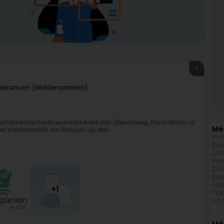
1
deranven (Nidderaanwen)
echtssécherheet spezialiséiert ass (Berodung, Formatioun a
Méi
 Konformitéit am Bezuch op der...
Imm
Ber
Sch
Imm
Zän
Ban
Fid
+1
Fid
Inf