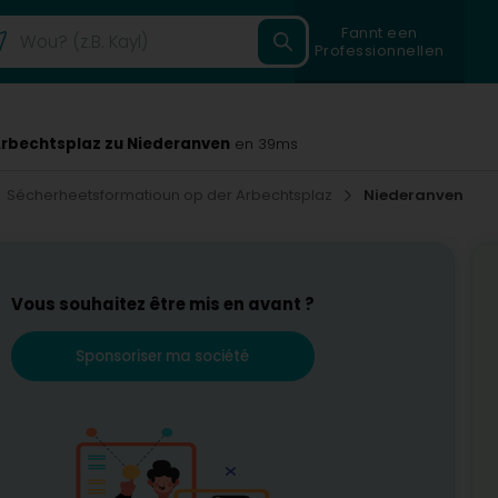
Fannt een
Professionnellen
rbechtsplaz zu Niederanven
en 39ms
Sécherheetsformatioun op der Arbechtsplaz
Niederanven
Vous souhaitez être mis en avant ?
Sponsoriser ma société