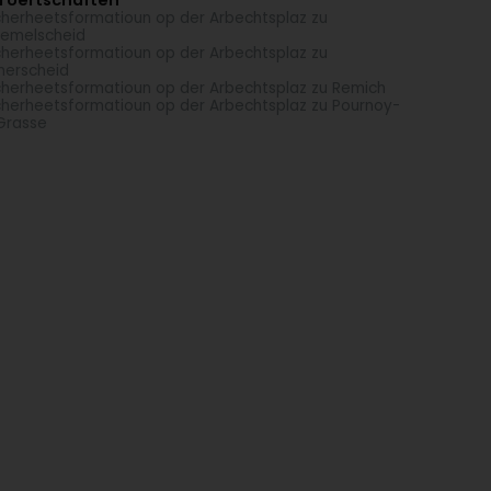
i Uertschaften
herheetsformatioun op der Arbechtsplaz zu
emelscheid
herheetsformatioun op der Arbechtsplaz zu
nerscheid
herheetsformatioun op der Arbechtsplaz zu Remich
herheetsformatioun op der Arbechtsplaz zu Pournoy-
Grasse