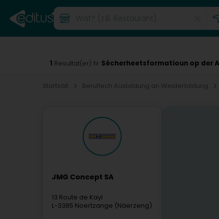
1
Sécherheetsformatioun op der A
Resultat(er) fir
Startsäit
Beruflech Ausbildung an Weiderbildung
JMG Concept SA
13 Route de Kayl
L-3385
Noertzange (Näerzeng)