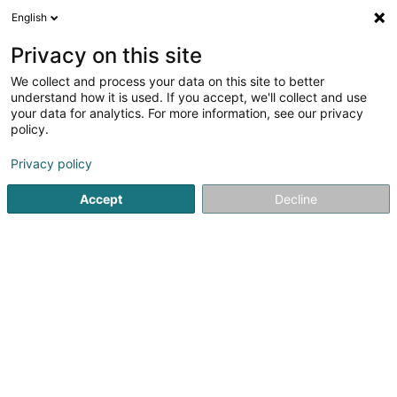
English
LU
Privacy on this site
We collect and process your data on this site to better
Raffinéiert Är Sich
understand how it is used. If you accept, we'll collect and use
your data for analytics. For more information, see our privacy
Méi Filteren
Autour de moi
Haut op
(0)
policy.
3
Internettelefon zu Pétange
Resultat(er) fir
en 38ms
Privacy policy
Startsäit
Telekommunikatioun
Internettelefon
Pétange
Accept
Decline
1
POST Luxembourg - Bureau de
poste Pétange
13 Avenue de la Gare
L-4734
Pétange (Péiteng)
POST Luxembourg est le leader des services postaux et
de télécommunications au Luxembourg et propose
également des services financiers accessibles à
tous. POST facilite votre quotidien avec
:Télécommunications : l'offre POP tout-en-un made in...