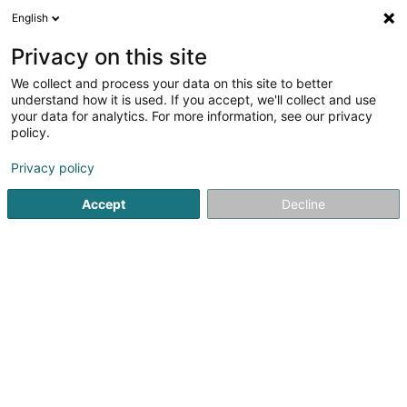
English
DE
Privacy on this site
We collect and process your data on this site to better
Verfeinere deine Suche
understand how it is used. If you accept, we'll collect and use
your data for analytics. For more information, see our privacy
Weitere Filter
Autour de moi
Heute geöffnet
(2)
policy.
3
Internettelefonie in Pétange
Ergebnis(se) für
en 46ms
Privacy policy
Startseite
Telekommunikation
Internettelefonie
Pétange
Accept
Decline
1
POST Luxembourg - Bureau de
poste Pétange
13 Avenue de la Gare
L-4734
Pétange (Péiteng)
POST Luxembourg est le leader des services postaux et
de télécommunications au Luxembourg et propose
également des services financiers accessibles à
tous. POST facilite votre quotidien avec
:Télécommunications : l'offre POP tout-en-un made in...