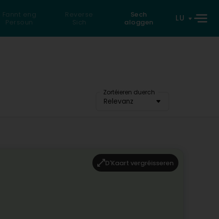
Fannt eng
Reverse
Sech
LU
Persoun
Sich
aloggen
Zortéieren duerch
Relevanz
D'Kaart vergréisseren