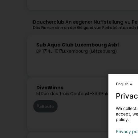
Daucherclub An eegener Nuffstellung vu Per
Dës Firmen sinn an der Géigend vun Perl a kéinten och f
Sub Aqua Club Luxembourg Asbl
BP 1714
L-1017
Luxembourg (Lëtzebuerg)
English
DiveWinns
51 Rue des Trois Cantons
L-3961
Ehlange (Ehleng)
Privac
Route
We collect 
accept, we'
policy.
Privacy po