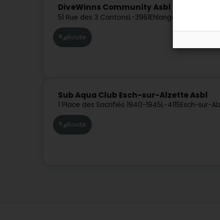
DiveWinns Community Asbl
51 Rue des 3 Cantons
L-3961
Ehlange (Ehleng)
Route
Sub Aqua Club Esch-sur-Alzette Asbl
1 Place des Sacrifiés 1940-1945
L-4115
Esch-sur-Al
Route