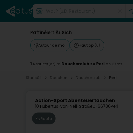
Raffinéiert Är Sich
Autour de moi
Haut op
(0)
1
Daucherclub zu Perl
Resultat(er) fir
en 37ms
Startsäit
Dauchen
Daucherclub
Perl
Action-Sport Abenteuertauchen
10 Hubertus-von-Nell-Straße
D-66706
Perl
Route