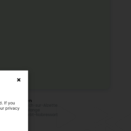
i Uertschaften
. If you
cherclub zu Esch-sur-Alzette
our privacy
cherclub zu Ehlange
cherclub zu Petit-Nobressart