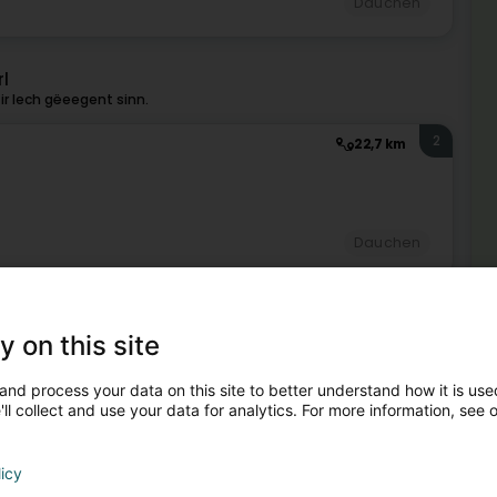
Dauchen
l
ir Iech gëeegent sinn.
2
22,7 km
Dauchen
3
28,2 km
y on this site
Mé
and process your data on this site to better understand how it is used
Dau
ll collect and use your data for analytics. For more information, see 
Dau
Dau
Dauchen
licy
4
28,2 km