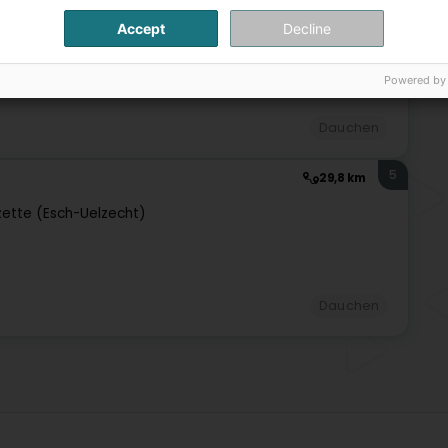
Accept
Decline
Powered by
Dauchen
5
29,8 km
zette (Esch-Uelzecht)
Dauchen