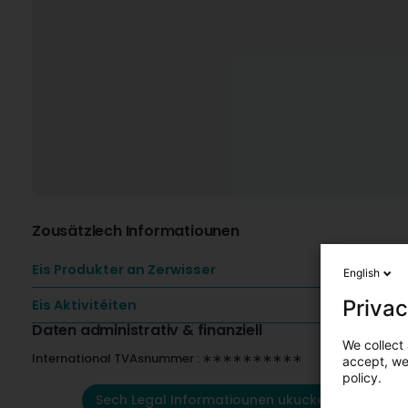
Zousätzlech Informatiounen
Eis Produkter an Zerwisser
English
Privac
Eis Aktivitéiten
Daten administrativ & finanziell
We collect 
International TVAsnummer : ∗∗∗∗∗∗∗∗∗∗
accept, we'
policy.
Sech Legal Informatiounen ukucken