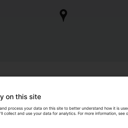
y on this site
and process your data on this site to better understand how it is used
ll collect and use your data for analytics. For more information, see 