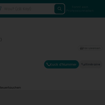
Fannt een
Professionnellen
E)
Fax uweisen
Kuck d'Nummer
Itinéraire
nteuertauchen