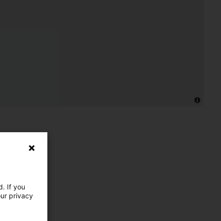
. If you
our privacy