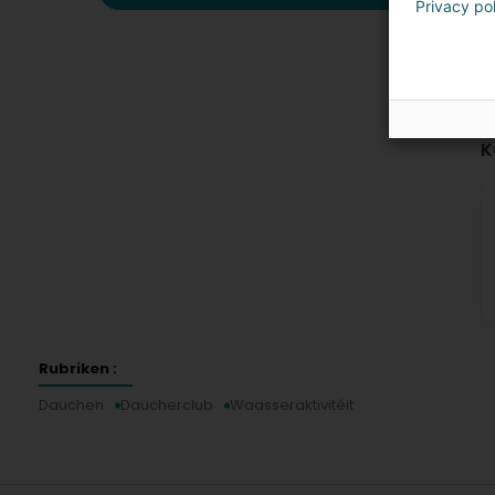
Privacy po
K
Rubriken :
Dauchen
Daucherclub
Waasseraktivitéit