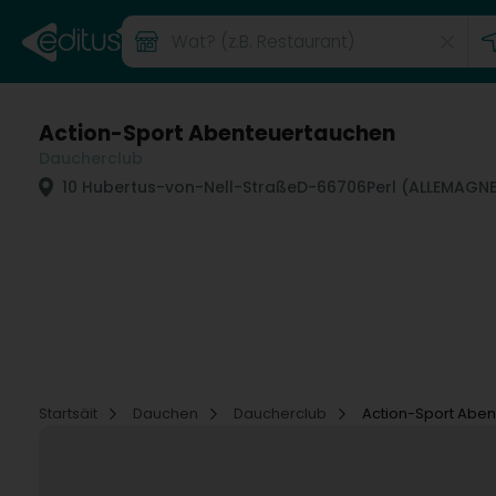
Action-Sport Abenteuertauchen
Daucherclub
10 Hubertus-von-Nell-Straße
D-66706
Perl (ALLEMAGN
Startsäit
Dauchen
Daucherclub
Action-Sport Abe