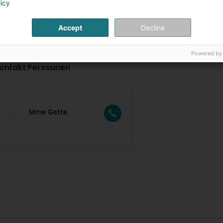
licy
Accept
Decline
Powered by
ontakt Persounen
Mme Gette