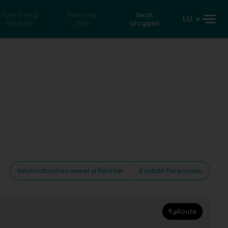
Fannt eng
Reverse
Sech
LU
Persoun
Sich
aloggen
Informatiounen iwwer d'Rechter
Kontakt Persounen
Route