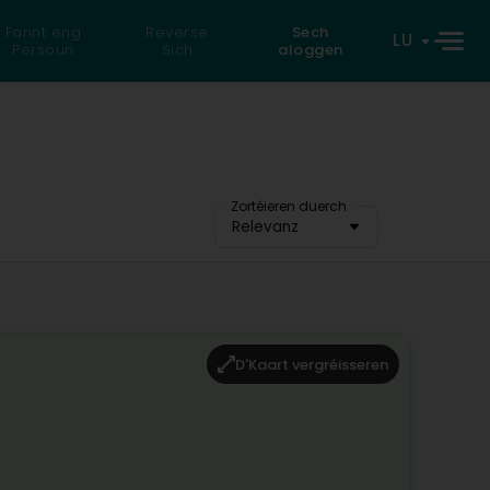
Fannt eng
Reverse
Sech
LU
Persoun
Sich
aloggen
Zortéieren duerch
Relevanz
D'Kaart vergréisseren