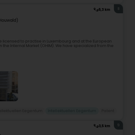
8
5,3 km
Houwald)
 licensed to practise in Luxembourg and at the European
 in the Internal Market (OHIM). We have specialized from the
ellektuellen Eegentum
Intellektuellen Eegentum
Patent
9
3,5 km