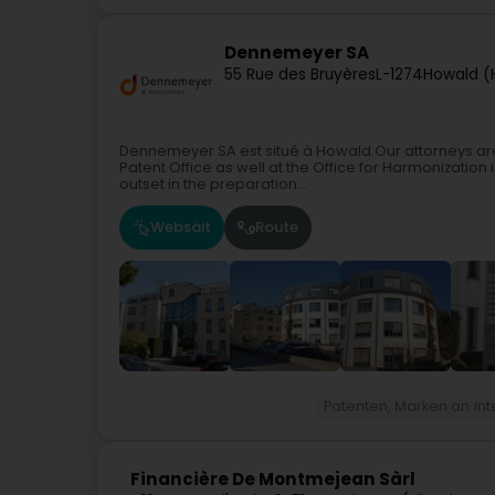
Dennemeyer SA
55 Rue des Bruyères
L-1274
Howald (
Dennemeyer SA est situé à Howald.Our attorneys are
Patent Office as well at the Office for Harmonization
outset in the preparation...
Websäit
Route
Patenten, Marken an int
Financière De Montmejean Sàrl