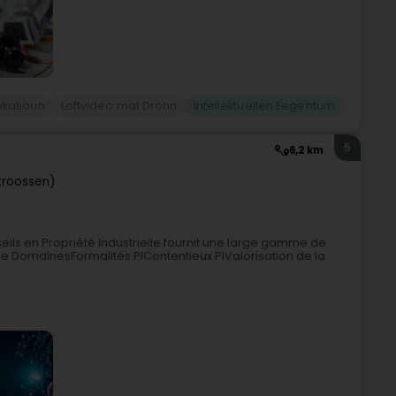
katioun
Loftvideo mat Drohn
Intellektuellen Eegentum
5
6,2 km
troossen)
ils en Propriété Industrielle fournit une large gamme de
 DomainesFormalités PIContentieux PIValorisation de la