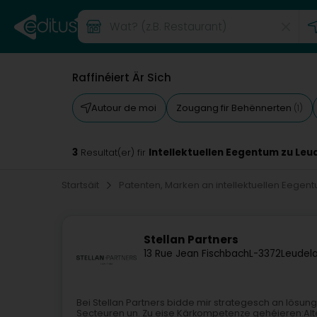
Raffinéiert Är Sich
Autour de moi
Zougang fir Behënnerten
(1)
3
Intellektuellen Eegentum zu Le
Resultat(er) fir
Startsäit
Patenten, Marken an intellektuellen Eegen
Stellan Partners
13 Rue Jean Fischbach
L-3372
Leudel
Bei Stellan Partners bidde mir strategesch an lösung
Secteuren un. Zu eise Kärkompetenze gehéieren:Alter