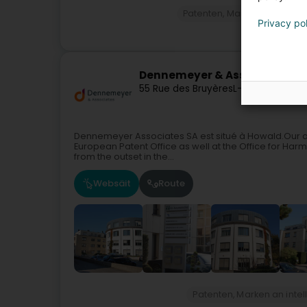
Patenten, Marken an intell
Privacy po
Dennemeyer & Associates
55 Rue des Bruyères
L-1274
Howald (
Dennemeyer Associates SA est situé à Howald.Our at
European Patent Office as well at the Office for Har
from the outset in the...
Websäit
Route
Patenten, Marken an inte