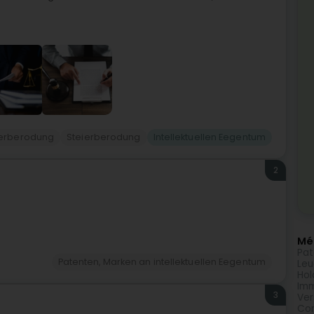
ierberodung
Steierberodung
Intellektuellen Eegentum
2
Méi
Pat
Patenten, Marken an intellektuellen Eegentum
Leu
Hol
Imm
3
Ver
Com