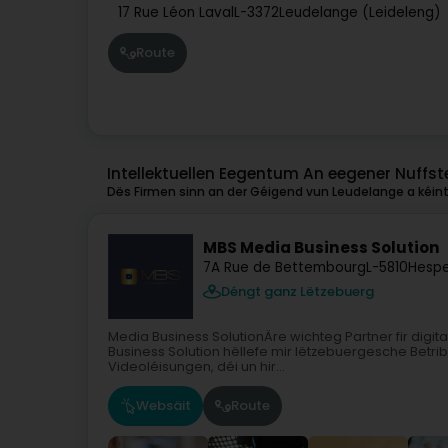
17 Rue Léon Laval
L-3372
Leudelange (Leideleng)
Route
Intellektuellen Eegentum An eegener Nuffst
Dës Firmen sinn an der Géigend vun Leudelange a kéint
MBS Media Business Solution
7A Rue de Bettembourg
L-5810
Hespe
Déngt ganz Lëtzebuerg
Media Business SolutionÄre wichteg Partner fir digit
Business Solution hëllefe mir lëtzebuergesche Betrib
Videoléisungen, déi un hir...
Websäit
Route