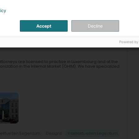
ektuellen Eegentum
Geestegen Eegentum
Autorrechter
licy
Intellektuellen Eegentum
Accept
Decline
7
5,3 km
Houwald)
Powered by
torneys are licensed to practise in Luxembourg and at the
monization in the Internal Market (OHIM). We have specialized
llektuellen Eegentum
Designs
Intellektuellen Eegentum