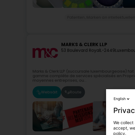
Patenten, Marken an intellektuell
MARKS & CLERK LLP
53 Boulevard Royal
L-2449
Luxembou
Marks & Clerk LLP (succursale luxembourgeoise) fait
gamme complète de services spécialisés en Propriété
moyennes entreprises, ou...
Websäit
Route
English
Privac
We collect 
accept, we'
policy.