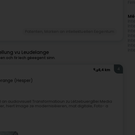
Fir
Mé
Int
Int
Int
Patenten, Marken an intellektuellen Eegentum
Int
Int
Int
Int
ellung vu Leudelange
en och fir Iech gëeegent sinn.
4
6,4 km
range (Hesper)
al an audiovisuell Transformatioun zu LëtzebuergBei Media
er, hiert Image ze moderniséieren, mat digitale, Foto- a