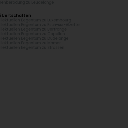
menberodung zu Leudelange
i Uertschaften
ellektuellen Eegentum zu Luxembourg
ellektuellen Eegentum zu Esch-sur-Alzette
ellektuellen Eegentum zu Bertrange
ellektuellen Eegentum zu Capellen
ellektuellen Eegentum zu Dudelange
ellektuellen Eegentum zu Mamer
ellektuellen Eegentum zu Strassen