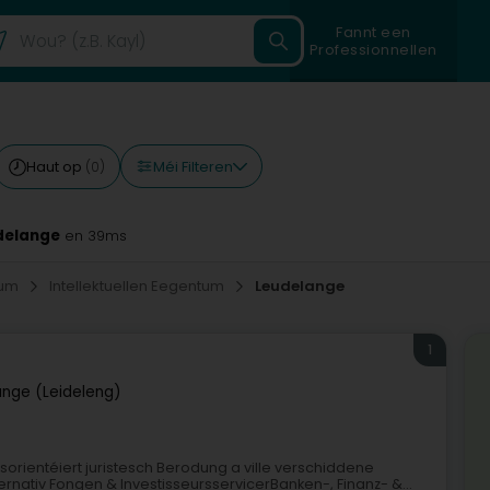
Fannt een
Professionnellen
Méi Filteren
Haut op
(0)
udelange
en 39ms
tum
Intellektuellen Eegentum
Leudelange
1
ange (Leideleng)
sorientéiert juristesch Berodung a ville verschiddene
nativ Fongen & InvestisseursservicerBanken-, Finanz- &...