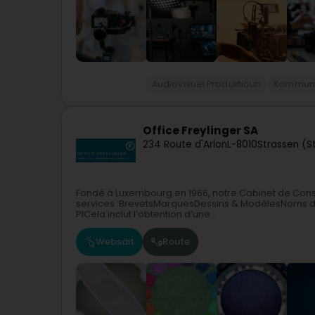
Audiovisuel Produktioun
Kommuni
Office Freylinger SA
234 Route d'Arlon
L-8010
Strassen (S
Fondé à Luxembourg en 1966, notre Cabinet de Conse
services :BrevetsMarquesDessins & ModèlesNoms de
PICela inclut l’obtention d’une...
Websäit
Route