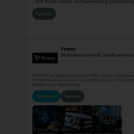
412F Route d'Esch
L-1471
Luxembourg (Lëtzebuerg
Route
Ysaac
26 Boulevard Royal
L-2449
Luxembou
Mat Sëtz zu Lëtzebuerg ënnerstëtzt Ysaac selbstänneg
Transformatioun duerch souverän, sécher a komplett 
Géigesaz zu allgemenge...
Websäit
Route