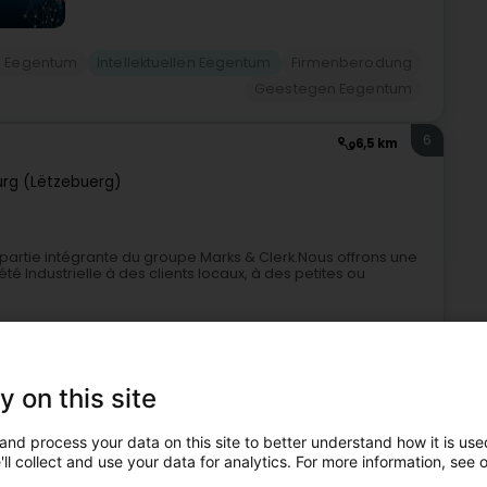
en Eegentum
Intellektuellen Eegentum
Firmenberodung
Geestegen Eegentum
6
6,5 km
rg (Lëtzebuerg)
 partie intégrante du groupe Marks & Clerk.Nous offrons une
 Industrielle à des clients locaux, à des petites ou
y on this site
and process your data on this site to better understand how it is used
ll collect and use your data for analytics. For more information, see 