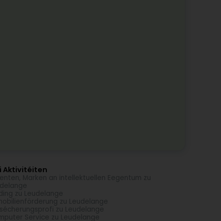
 Aktivitéiten
enten, Marken an intellektuellen Eegentum zu
delange
ding zu Leudelange
obilienförderung zu Leudelange
sécherungsprofi zu Leudelange
puter Service zu Leudelange