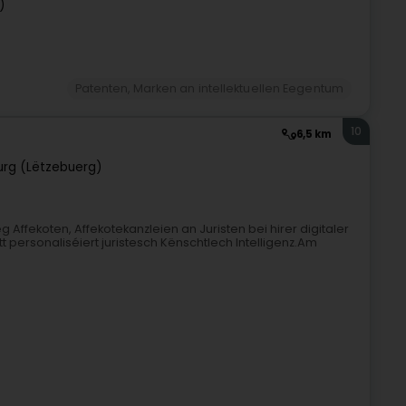
)
Patenten, Marken an intellektuellen Eegentum
10
6,5 km
rg (Lëtzebuerg)
 Affekoten, Affekotekanzleien an Juristen bei hirer digitaler
personaliséiert juristesch Kënschtlech Intelligenz.Am