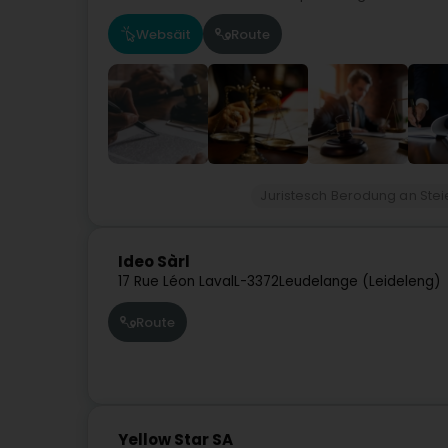
Websäit
Route
Juristesch Berodung an Ste
Ideo Sàrl
17 Rue Léon Laval
L-3372
Leudelange (Leideleng)
Route
Yellow Star SA