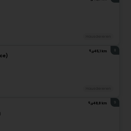
Hausdeieren
8
45,1 km
ce)
Hausdeieren
9
48,8 km
)