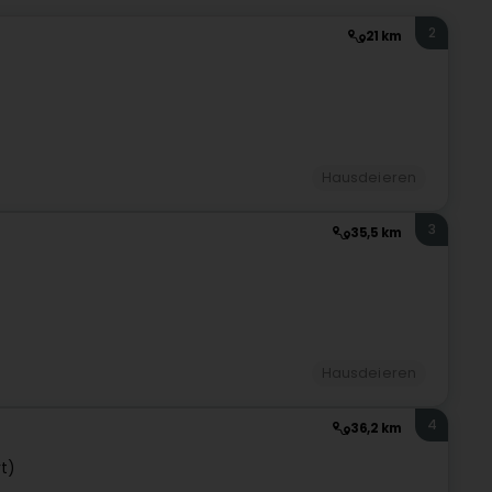
2
21 km
Hausdeieren
3
35,5 km
Hausdeieren
4
36,2 km
rt)