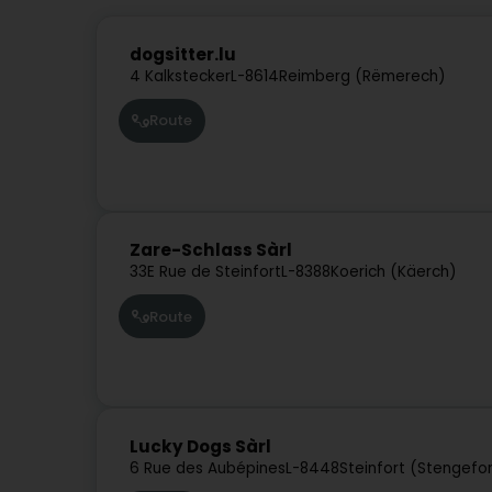
dogsitter.lu
4 Kalkstecker
L-8614
Reimberg (Rëmerech)
Route
Zare-Schlass Sàrl
33E Rue de Steinfort
L-8388
Koerich (Käerch)
Route
Lucky Dogs Sàrl
6 Rue des Aubépines
L-8448
Steinfort (Stengefo