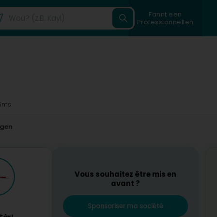
Fannt een
Professionnellen
6ms
ngen
Vous souhaitez être mis en
avant ?
Sponsoriser ma société