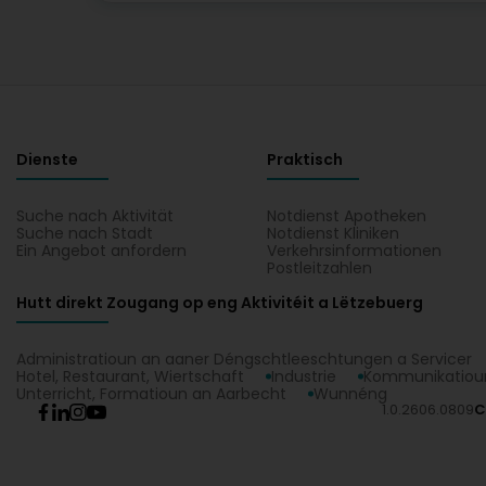
Dienste
Praktisch
Suche nach Aktivität
Notdienst Apotheken
Suche nach Stadt
Notdienst Kliniken
Ein Angebot anfordern
Verkehrsinformationen
Postleitzahlen
Hutt direkt Zougang op eng Aktivitéit a Lëtzebuerg
Administratioun an aaner Déngschtleeschtungen a Servicer
Hotel, Restaurant, Wiertschaft
Industrie
Kommunikatioun
Unterricht, Formatioun an Aarbecht
Wunnéng
1.0.2606.0809
C