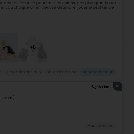
rtable et sécurisé pour tous les chiens, des plus grands aux
ement où chaque chien peut se détendre, jouer et profiter de
+5
n
Déierenpensioun
Déieraccessoir
Hondspensioun
10
55,1 km
elzecht)
Hausdeieren