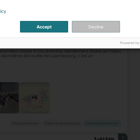
ren
Hondsdressur
Hondspazéierer
Hondspensioun
licy
6
44,6 km
Accept
Decline
zeg)
Powered by
e première classe à vos animaux. Idéalement située au milieu
s kilomètres de la ville de Luxembourg, c'est un
+5
Hausdeieren
Déierenpensioun
Hondspensioun
7
42,9 km