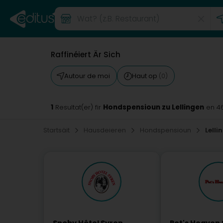
Raffinéiert Är Sich
Autour de moi
Haut op
(0)
1
Hondspensioun zu Lellingen
Resultat(er) fir
en 4
Startsäit
Hausdeieren
Hondspensioun
Lelli