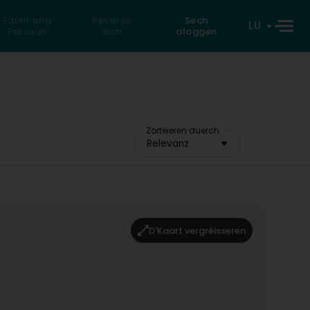
Fannt eng
Reverse
Sech
LU
Persoun
Sich
aloggen
Zortéieren duerch
Relevanz
D'Kaart vergréisseren