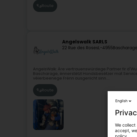
Route
Angelswalk SARLS
22 Rue des Roses
L-4955
Bascharage
AngelsWalk: Äre vertrauenswürdege Partner fir d'W
Bascharage, ënnerstëtzt Hondsbesëtzer mat Servicer
véierbeenege Frënn ausgeriicht sinn....
Route
English
Privac
We collect 
accept, we'
policy.