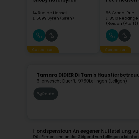
Snoby Hôtel Syren
Pet's Heaven 
14 Rue de Hassel
56 Grand-Rue
L-5899
Syren (Siren)
L-8510
Redange-
(Réiden (Atert))
Gesponsert
Gesponsert
Tamara DIDIER Di Tam's Haustierbetreu
6 Ierwescht Duerf
L-9760
Lellingen (Lellgen)
Route
Hondspensioun An eegener Nuffstellung vu 
Dës Firmen sinn an der Géigend vun Lellingen a kéinten 