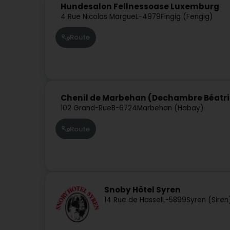
Hundesalon Fellnessoase Luxemburg
4 Rue Nicolas Margue
L-4979
Fingig (Fengig)
Route
Chenil de Marbehan (Dechambre Béatri
102 Grand-Rue
B-6724
Marbehan (Habay)
Route
Snoby Hôtel Syren
14 Rue de Hassel
L-5899
Syren (Siren