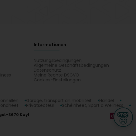
Informationen
Nutzungsbedingungen
Allgemeine Geschäftsbedingungen
Datenschutz
iness
Meine Rechte DSGVO
t
Cookies-Einstellungen
ionnellen
Garage, transport an mobilitéit
Handel
sondheet
Privatsecteur
Schéinheet, Sport a Wellness
ge
L-3670 Kayl