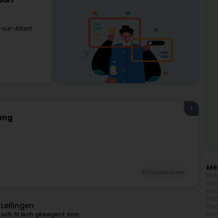
Sàrl
sur-Attert
1
ung
Mé
Hausdeieren
Hon
Hon
Hon
Hon
Lellingen
Hon
Hon
och fir Iech gëeegent sinn.