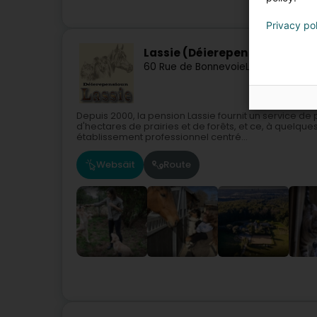
Hausdeie
Privacy po
Lassie (Déierepensioun)
60 Rue de Bonnevoie
L-5950
Itzig (I
Depuis 2000, la pension Lassie fournit un service d
d'hectares de prairies et de forêts, et ce, à quelque
établissement professionnel centré...
Websäit
Route