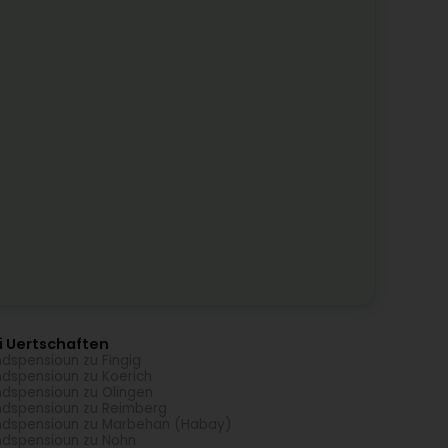
i Uertschaften
dspensioun zu Fingig
dspensioun zu Koerich
dspensioun zu Olingen
dspensioun zu Reimberg
dspensioun zu Marbehan (Habay)
dspensioun zu Nohn