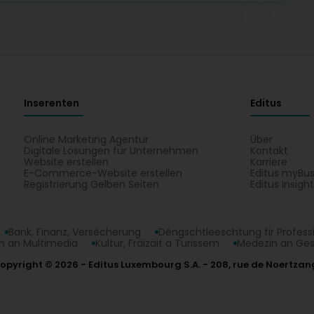
Inserenten
Editus
Online Marketing Agentur
Über
Digitale Lösungen für Unternehmen
Kontakt
Website erstellen
Karriere
E-Commerce-Website erstellen
Editus myBus
Registrierung Gelben Seiten
Editus Insigh
Bank, Finanz, Versécherung
Déngschtleeschtung fir Profess
 an Multimedia
Kultur, Fräizäit a Turissem
Medezin an Ge
opyright © 2026
Editus Luxembourg S.A.
208, rue de Noertzan