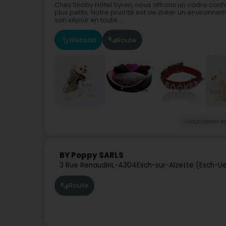
Chez Snoby Hôtel Syren, nous offrons un cadre confo
plus petits. Notre priorité est de créer un environn
son séjour en toute...
Websäit
Route
Hausdeiere
BY Poppy SARLS
3 Rue Renaudin
L-4304
Esch-sur-Alzette (Esch-U
Route