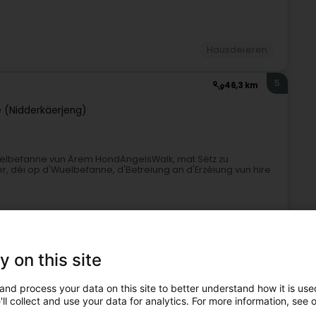
Hausdeieren
5
46,3 km
 (Nidderkäerjeng)
uelbefanne vun Ärem HondAngelsWalk, mat Sëtz zu
, déi op d'Wuelbefanne, d'Betreiung an d'Erzéiung vun hire
y on this site
and process your data on this site to better understand how it is used
ll collect and use your data for analytics. For more information, see 