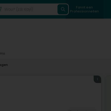
Fannt een
Professionnellen
8ms
agen
1