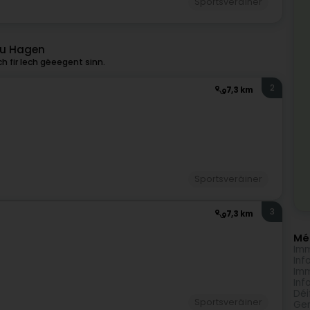
Sportsveräiner
 vu Hagen
h fir Iech gëeegent sinn.
2
7,3 km
Sportsveräiner
3
7,3 km
Méi
Imm
Inf
Imm
Inf
Déi
Sportsveräiner
Gen