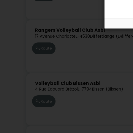
Rangers Volleyball Club Asbl
17 Avenue Charlotte
L-4530
Differdange (Déiffe
Route
Volleyball Club Bissen Asbl
4 Rue Edouard Brézol
L-7794
Bissen (Biissen)
Route