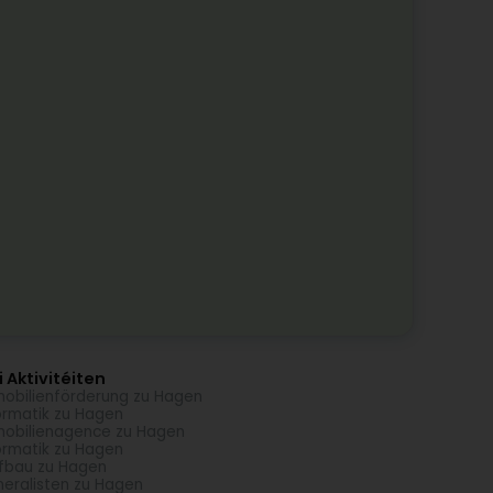
 Aktivitéiten
obilienförderung zu Hagen
ormatik zu Hagen
obilienagence zu Hagen
ormatik zu Hagen
fbau zu Hagen
eralisten zu Hagen