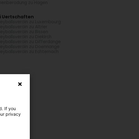
menberodung zu Hagen
i Uertschaften
leyballsveräin zu Luxembourg
leyballsveräin zu Altrier
leyballsveräin zu Bissen
leyballsveräin zu Diekirch
leyballsveräin zu Differdange
leyballsveräin zu Doennange
leyballsveräin zu Echternach
. If you
our privacy