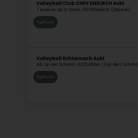
Volleyball Club CHEV DIEKIRCH Asbl
7 Avenue de la Gare
L-9233
Diekirch (Dikrech)
Route
Volleyball Echternach Asbl
46 Op der Schanz
L-6225
Altrier ((op der) Schan
Route