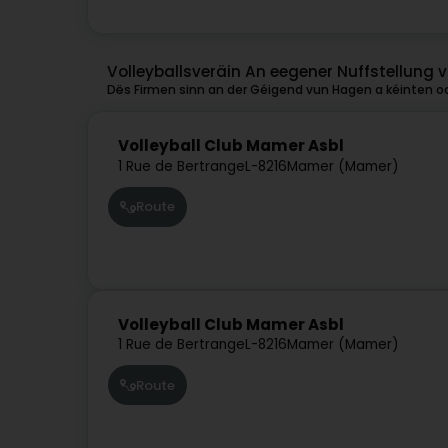
Volleyballsveräin An eegener Nuffstellung
Dës Firmen sinn an der Géigend vun Hagen a kéinten oc
Volleyball Club Mamer Asbl
1 Rue de Bertrange
L-8216
Mamer (Mamer)
Route
Volleyball Club Mamer Asbl
1 Rue de Bertrange
L-8216
Mamer (Mamer)
Route