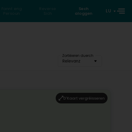
Fannt eng
Reverse
Sech
LU
Persoun
Sich
aloggen
Zortéieren duerch
Relevanz
D'Kaart vergréisseren