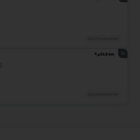
Sportsveräiner
10
30,8 km
z)
Sportsveräiner