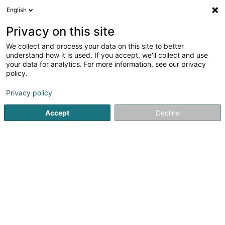
English
LU
Privacy on this site
We collect and process your data on this site to better
Raffinéiert Är Sich
understand how it is used. If you accept, we'll collect and use
your data for analytics. For more information, see our privacy
Autour de moi
Top bewäert
Online-Accès
(4)
(6)
policy.
53
Architekten zu Esch-sur-Alzette
Resultat(er) fir
en 47ms
Privacy policy
Startsäit
Architekten
Esch-sur-Alzette
Accept
Decline
1
WW+ architektur +
management Sàrl
OAI
53 Rue de l'Usine
L-4340
Esch-sur-Alzette (Esch-Uelzecht)
Nous sommes une entreprise internationale établie
depuis 2003 à Esch-sur-Alzette (L) et depuis janvier 2023
à Wasserbillig (L). Nos directeurs Luc Wagner et Jörg
Weber dirigent actuellement 70 salariés répartis dans
différentes équipes de projet.Les...