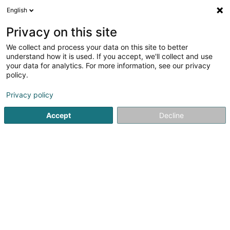
English
LU
Privacy on this site
We collect and process your data on this site to better
Raffinéiert Är Sich
understand how it is used. If you accept, we'll collect and use
your data for analytics. For more information, see our privacy
Autour de moi
Top bewäert
Parking
Zit
(2)
(4)
policy.
21
Alternativ Energie zu Esch-sur-Alzette
Resultat(er) fir
en
Privacy policy
43ms
Accept
Decline
Startsäit
Alternativ Energie
Esch-sur-Alzette
1
Encevo SA
2 Domaine du Schlassgoard
L-4327
Esch-sur-Alzette (Esch-Uelzecht)
Encevo est un acteur majeur et durable dans le domaine
de l'énergie au Luxembourg et dans la Grande Région.
Engagé à garantir un accès sûr et un approvisionnement
compétitif en énergie, Encevo contribue activement à