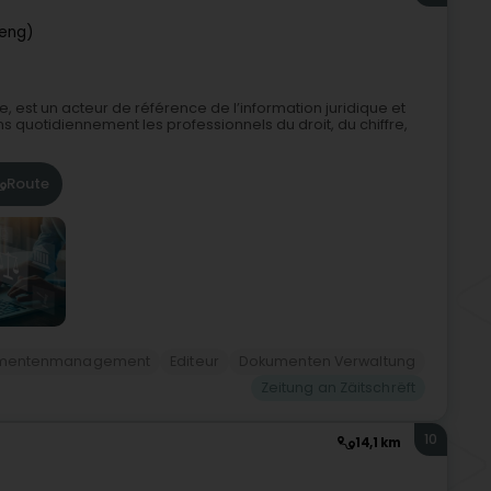
reng)
e, est un acteur de référence de l’information juridique et
uotidiennement les professionnels du droit, du chiffre,
Route
kumentenmanagement
Editeur
Dokumenten Verwaltung
Zeitung an Zäitschrëft
10
14,1 km