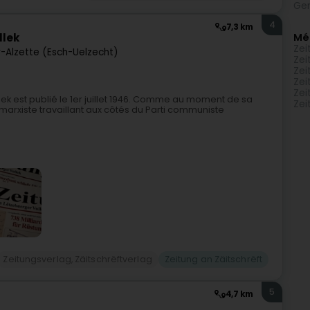
Gen
4
7,3 km
Mé
llek
Zei
r-Alzette (Esch-Uelzecht)
Zei
Zei
Zei
Zei
k est publié le 1er juillet 1946. Comme au moment de sa
Zei
 marxiste travaillant aux côtés du Parti communiste
Zeitungsverlag, Zäitschrëftverlag
Zeitung an Zäitschrëft
5
4,7 km