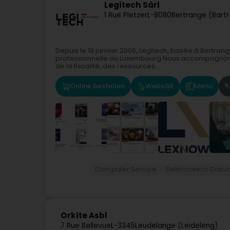
Legitech Sàrl
1 Rue Pletzer
L-8080
Bertrange (Bart
Depuis le 19 janvier 2006, Legitech, basée à Bertrang
professionnelle au Luxembourg.Nous accompagnons q
de la fiscalité, des ressources...
Online bestellen
Websäit
Menu
Computer Service
Elektronesch Do
Orkite Asbl
7 Rue Bellevue
L-3345
Leudelange (Leideleng)