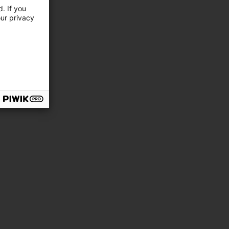
. If you
our privacy