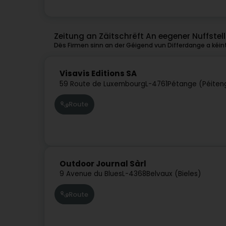
Zeitung an Zäitschrëft An eegener Nuffstel
Dës Firmen sinn an der Géigend vun Differdange a kéint
Visavis Editions SA
59 Route de Luxembourg
L-4761
Pétange (Péiten
Route
Outdoor Journal Sàrl
9 Avenue du Blues
L-4368
Belvaux (Bieles)
Route