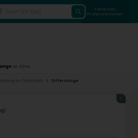
Fannt een
Professionnellen
dange
en 33ms
Zeitung an Zäitschrëft
Differdange
1
ng)