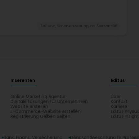
Zeitung, Wochenzeitung an Zeitschrëft
Inserenten
Editus
Online Marketing Agentur
Über
Digitale Lösungen für Unternehmen
Kontakt
Website erstellen
Karriere
E-Commerce-Website erstellen
Editus myBus
Registrierung Gelben Seiten
Editus Insigh
Bank, Finanz, Versécherung
Déngschtleeschtung fir Profess