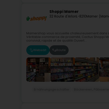
Shoppi Mamer
32 Route d'Arlon
L-8210
Mamer (Mam
Mamershop vous accueille chaleureusement dans so
Véritable commerce de proximité, Cactus Shoppi Mame
convivial, rapide et de qualité.Ouvert...
Websäit
Route
Ernährungsgeschäfter
Bäckereien, Pâtisser