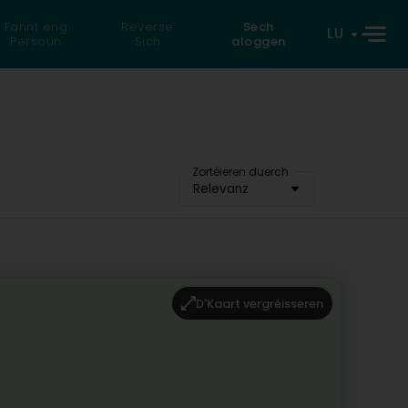
Fannt eng
Reverse
Sech
LU
Persoun
Sich
aloggen
Zortéieren duerch
Relevanz
D'Kaart vergréisseren