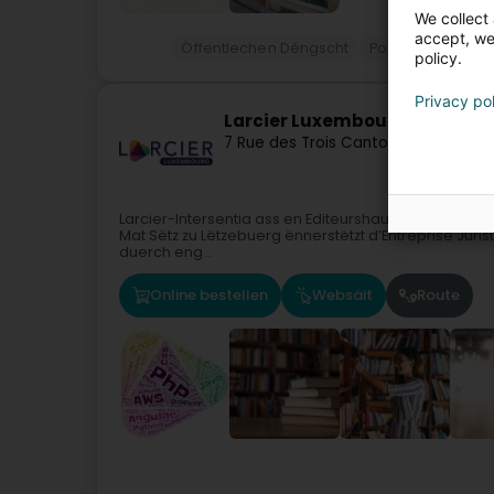
We collect 
accept, we'
Öffentlechen Déngscht
Postbüro
Schr
policy.
Privacy po
Larcier Luxembourg
7 Rue des Trois Cantons
L-8399
Wind
Larcier-Intersentia ass en Editeurshaus spezialiséie
Mat Sëtz zu Lëtzebuerg ënnerstëtzt d’Entreprise Jurist
duerch eng...
Online bestellen
Websäit
Route