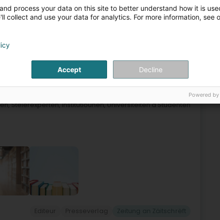
and process your data on this site to better understand how it is used
ll collect and use your data for analytics. For more information, see 
eiwwueren
Elektronesch Zigarett
Zeitung an Zäitschrëft
7
licy
14,6 km
hof (Koerich)
Accept
Decline
Powered by
rt op lëtzebuergescht, europäescht an internationaalt Recht.
en, Steierexperten, Institutiounen, Universitéiten a Studenten
Editeur
Presseverlag
Zeitung an Zäitschrëft