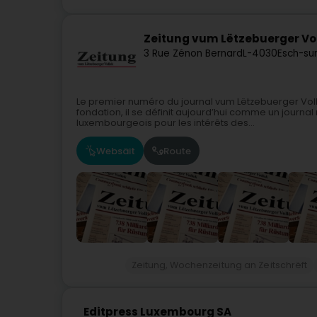
Zeitung vum Lëtzebuerger Vo
3 Rue Zénon Bernard
L-4030
Esch-su
Le premier numéro du journal vum Lëtzebuerger Volle
fondation, il se définit aujourd’hui comme un journal
luxembourgeois pour les intérêts des...
Websäit
Route
Zeitung, Wochenzeitung an Zeitschrëft
Editpress Luxembourg SA