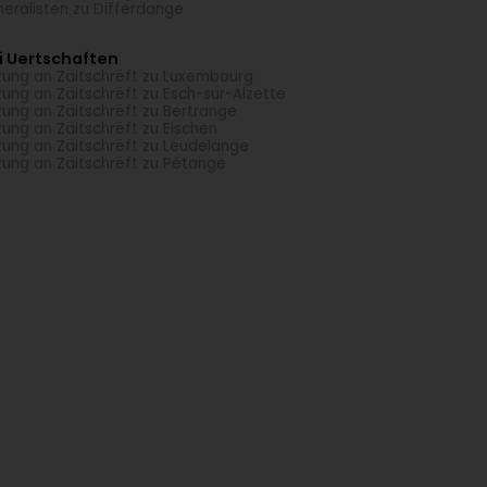
eralisten zu Differdange
i Uertschaften
tung an Zäitschrëft zu Luxembourg
tung an Zäitschrëft zu Esch-sur-Alzette
tung an Zäitschrëft zu Bertrange
tung an Zäitschrëft zu Eischen
tung an Zäitschrëft zu Leudelange
tung an Zäitschrëft zu Pétange