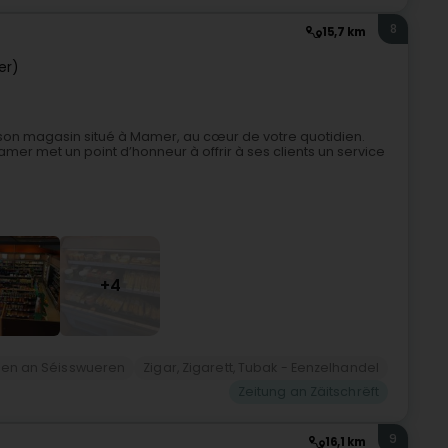
8
15,7 km
er)
n magasin situé à Mamer, au cœur de votre quotidien.
r met un point d’honneur à offrir à ses clients un service
+4
ieen an Séisswueren
Zigar, Zigarett, Tubak - Eenzelhandel
Zeitung an Zäitschrëft
9
16,1 km