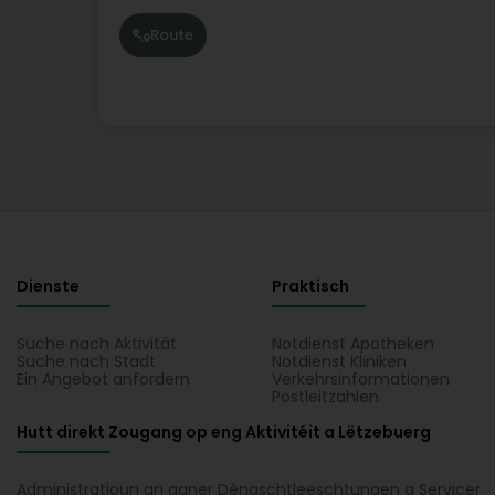
Route
Dienste
Praktisch
Suche nach Aktivität
Notdienst Apotheken
Suche nach Stadt
Notdienst Kliniken
Ein Angebot anfordern
Verkehrsinformationen
Postleitzahlen
Hutt direkt Zougang op eng Aktivitéit a Lëtzebuerg
Administratioun an aaner Déngschtleeschtungen a Servicer