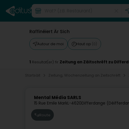
Raffinéiert Är Sich
Autour de moi
Haut op
(0)
1
Zeitung an Zäitschrëft zu Differ
Resultat(er) fir
Startsäit
Zeitung, Wochenzeitung an Zeitschrëft
Mental Média SARLS
15 Rue Emile Mark
L-4620
Differdange (Déifferda
Route