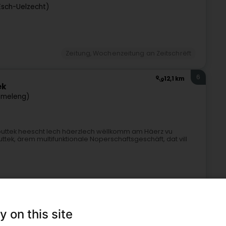
Esch-Uelzecht)
Zeitung, Wochenzeitung an Zeitschrëft
6
12,1 km
ek
ëmeleng)
uttek heescht Iech häerzlech wëllkomm am Häerz vu
, ärem multifunktionale Noperschaftsgeschäft, dat vill
y on this site