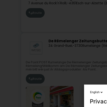
7 Avenue du Rock'n'Roll
L-4361
Esch-sur-Alzette (
Route
De Rëmelenger Zeitungsbutt
34 Grand-Rue
L-3730
Rumelange (R
De Point POST Rumelange De Rëmelenger Zeitungsb
Rëmeleng!Wëllkomm am De Rëmelenger Zeitungsbuttek
méi bitt wéi just Är Alldagsprodukter. Als Point...
Route
English
Privac