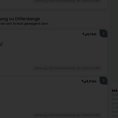
Zeitung, Wochenzeitung an Zeitschrëft
lung vu Differdange
en och fir Iech gëeegent sinn.
2
4,1 km
g)
Zeitung, Wochenzeitung an Zeitschrëft
3
4,3 km
Méi
Zei
Res
Kin
Caf
Imm
Zeitung, Wochenzeitung an Zeitschrëft
Coi