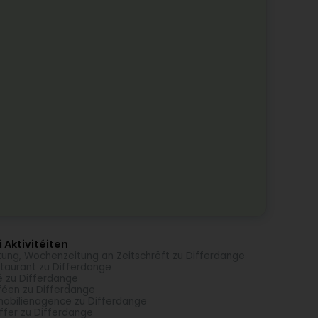
 Aktivitéiten
tung, Wochenzeitung an Zeitschrëft zu Differdange
taurant zu Differdange
é zu Differdange
éen zu Differdange
obilienagence zu Differdange
ffer zu Differdange