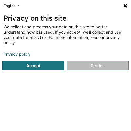
English
LU
Privacy on this site
We collect and process your data on this site to better
Raffinéiert Är Sich
understand how it is used. If you accept, we'll collect and use
your data for analytics. For more information, see our privacy
Autour de moi
Haut op
(0)
policy.
1
Bauingenieur zu Belvaux
Resultat(er) fir
en 44ms
Privacy policy
Startsäit
Berodent Ingénieuren
Bauingenieur
Belvaux
Accept
Decline
1
Aif Lux SARLS
9 Avenue du Blues
L-4368
Belvaux (Bieles)
Berodent Ingénieuren