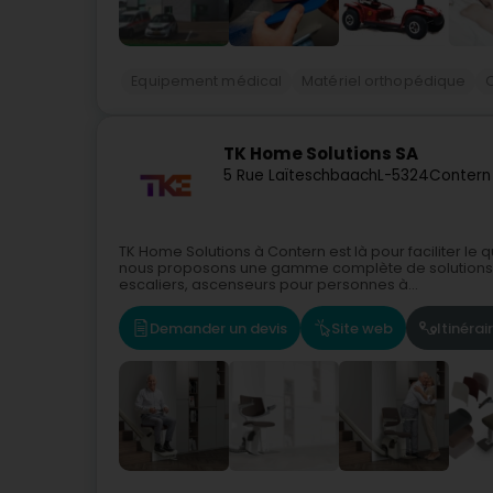
Equipement médical
Matériel orthopédique
TK Home Solutions SA
5 Rue Laïteschbaach
L-5324
Contern
TK Home Solutions à Contern est là pour faciliter le 
nous proposons une gamme complète de solutions d
escaliers, ascenseurs pour personnes à...
Demander un devis
Site web
Itinérai