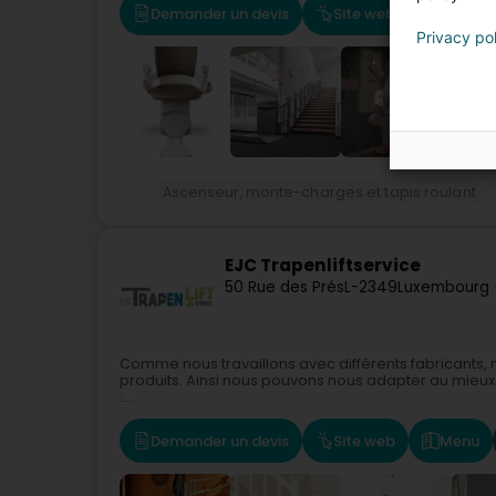
Demander un devis
Site web
Itinérai
Privacy po
Ascenseur, monte-charges et tapis roulant
EJC Trapenliftservice
50 Rue des Prés
L-2349
Luxembourg 
Comme nous travaillons avec différents fabricants
produits. Ainsi nous pouvons nous adapter au mieux 
:...
Demander un devis
Site web
Menu