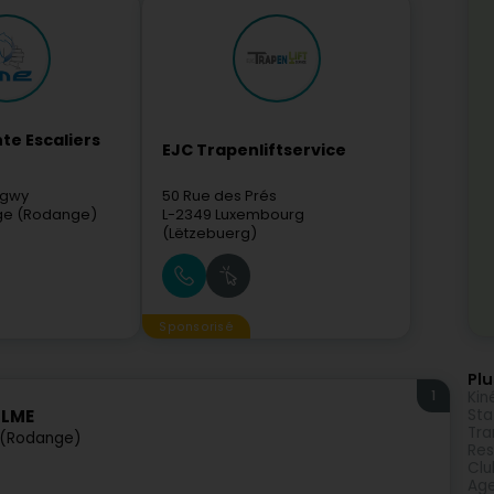
te Escaliers
EJC Trapenliftservice
ngwy
50 Rue des Prés
e (Rodange)
L-2349
Luxembourg
(Lëtzebuerg)
Sponsorisé
Plu
1
Kin
Sta
 LME
Tra
(Rodange)
Res
Clu
Age