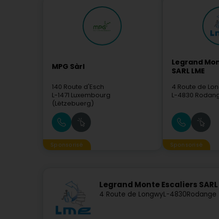
Legrand Mon
MPG Sàrl
SARL LME
140 Route d'Esch
4 Route de Lo
L-1471
Luxembourg
L-4830
Rodang
(Lëtzebuerg)
Sponsorisé
Sponsorisé
Legrand Monte Escaliers SARL
4 Route de Longwy
L-4830
Rodange 