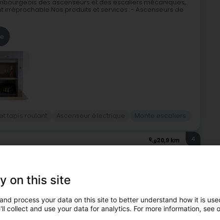
embourgeois des ascenseurs et des escaliers mécaniques,
nt irréprochable.Nos produits et services :- Ascenseurs de
re
 tapis roulant
Ascenseur électrique
Monte escaliers
4
20,9 km
Lëtzebuerg)
y on this site
6, MPG Sàrl est spécialisée dans les monte-escaliers et
lations, nous proposons des monte-escaliers Otolift, des
and process your data on this site to better understand how it is used
ll collect and use your data for analytics. For more information, see 