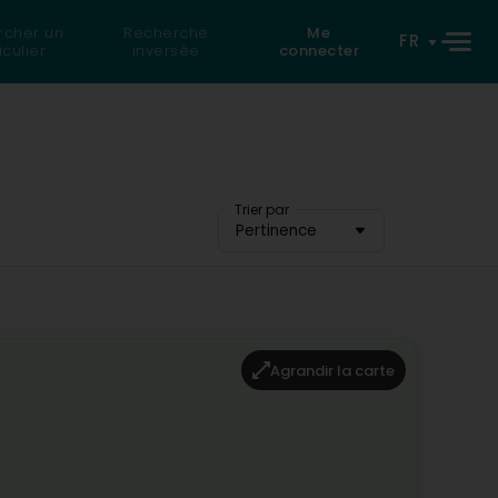
rcher un
Recherche
Me
FR
iculier
inversée
connecter
Trier par
Pertinence
Agrandir la carte