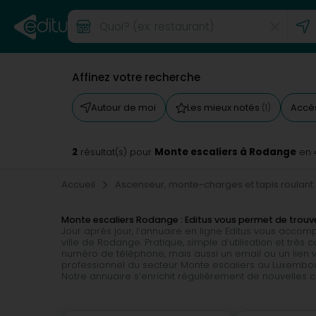
Affinez votre recherche
Autour de moi
Les mieux notés
Accè
(1)
2
Monte escaliers à Rodange
résultat(s) pour
en 
Accueil
Ascenseur, monte-charges et tapis roulant
Monte escaliers Rodange : Editus vous permet de trou
Jour après jour, l’annuaire en ligne Editus vous acco
ville de Rodange. Pratique, simple d’utilisation et tr
numéro de téléphone, mais aussi un email ou un lien ve
professionnel du secteur Monte escaliers au Luxembour
Notre annuaire s’enrichit régulièrement de nouvelles