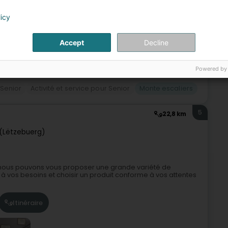
re
licy
Accept
Decline
Powered by
Senior
Activité et service pour Senior
Monte escaliers
5
22,8 km
(Lëtzebuerg)
, nous pouvons vous proposer une grande variété de
à vos besoins et choisir un produit conforme à vos attentes
Itinéraire