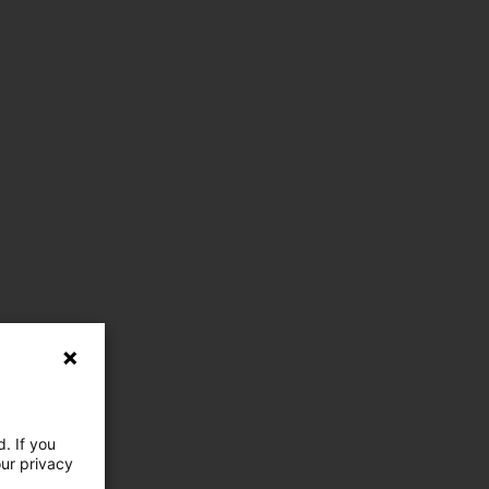
. If you
our privacy