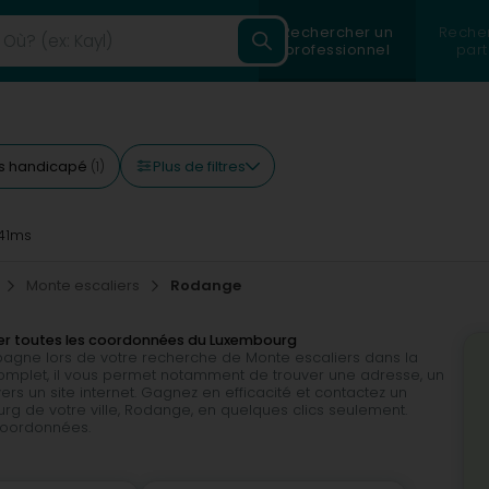
Rechercher un
Reche
professionnel
part
Plus de filtres
s handicapé
(1)
41ms
Monte escaliers
Rodange
ver toutes les coordonnées du Luxembourg
mpagne lors de votre recherche de Monte escaliers dans la
ès complet, il vous permet notamment de trouver une adresse, un
rs un site internet. Gagnez en efficacité et contactez un
g de votre ville, Rodange, en quelques clics seulement.
 coordonnées.