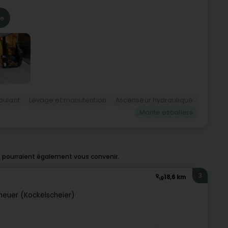
re
oulant
Levage et manutention
Ascenseur hydraulique
Monte escaliers
t pourraient également vous convenir.
3
18,6 km
heuer (Kockelscheier)