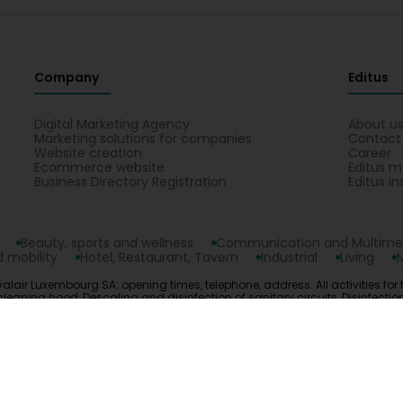
Company
Editus
Digital Marketing Agency
About u
Marketing solutions for companies
Contact
Website creation
Career
Ecommerce website
Editus m
Business Directory Registration
Editus In
Beauty, sports and wellness
Communication and Multime
 mobility
Hotel, Restaurant, Tavern
Industrial
Living
lair Luxembourg SA: opening times, telephone, address. All activities for 
eaning hood, Descaling and disinfection of sanitary circuits, Disinfectio
ng, Indoor Air Quality, Laboratory, Laboratory, Laboratory analysis of wa
te your contact Novalair Luxembourg SA on a map in Dudelange.
opyright © 2026
Editus Luxembourg S.A.
208, rue de Noertzan