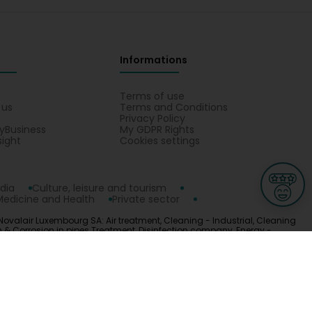
Informations
s
Terms of use
 us
Terms and Conditions
Privacy Policy
yBusiness
My GDPR Rights
sight
Cookies settings
dia
Culture, leisure and tourism
Medicine and Health
Private sector
Novalair Luxembourg SA: Air treatment, Cleaning - Industrial, Cleaning
n & Corrosion in pipes Treatment, Disinfection company, Energy -
ter, Professional cleaning, Research of legionella on all types of
ge
L-3670 Kayl