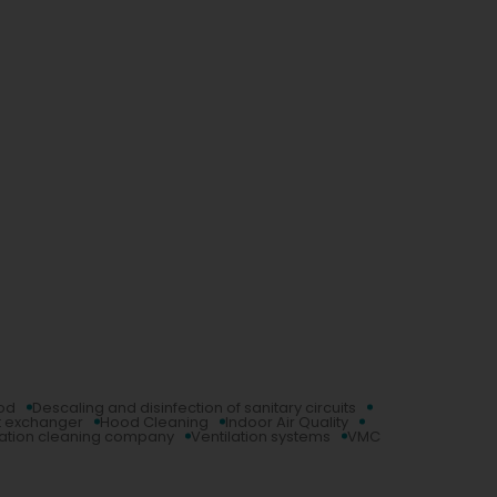
od
Descaling and disinfection of sanitary circuits
 exchanger
Hood Cleaning
Indoor Air Quality
lation cleaning company
Ventilation systems
VMC