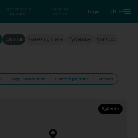
Search for a
Reverse
EN
Login
private
search
Email
Getting There
Website
Contact
S
Legal information
Contact persons
Articles
Route