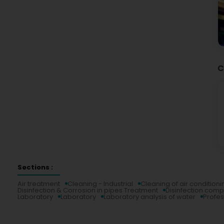
C
Sections :
Air treatment
Cleaning - Industrial
Cleaning of air conditioni
Disinfection & Corrosion in pipes Treatment
Disinfection com
Laboratory
Laboratory
Laboratory analysis of water
Profes