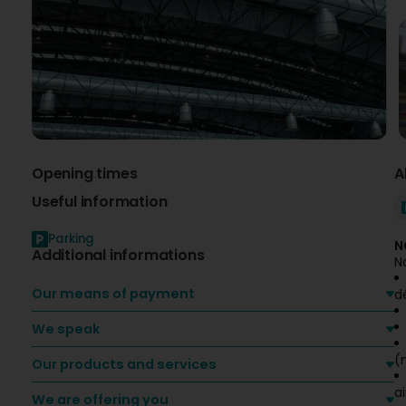
Opening times
A
Useful information
Parking
N
Additional informations
N
Our means of payment
d
We speak
(
Our products and services
a
We are offering you