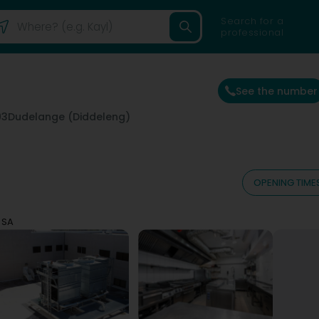
Search for a
professional
See the number
93
Dudelange (Diddeleng)
OPENING TIME
 SA