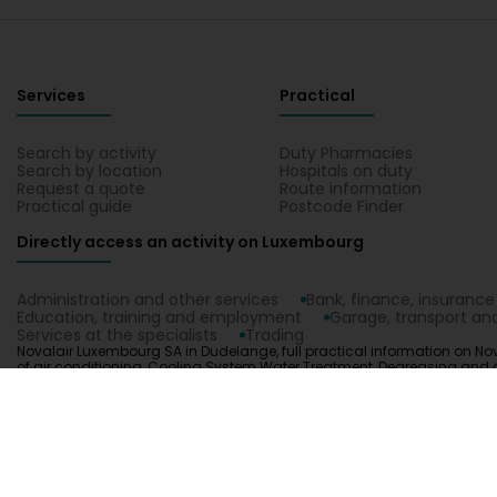
Services
Practical
Search by activity
Duty Pharmacies
Search by location
Hospitals on duty
Request a quote
Route information
Practical guide
Postcode Finder
Directly access an activity on Luxembourg
Administration and other services
Bank, finance, insurance
Education, training and employment
Garage, transport and
Services at the specialists
Trading
Novalair Luxembourg SA in Dudelange, full practical information on Nova
of air conditioning, Cooling System Water Treatment, Degreasing and cl
Management, Health, Safety and Environment, Heat exchanger, Hood Cleani
water, Ventilation cleaning company, Ventilation systems, VMC. Loca
1.0.2606.0809
C