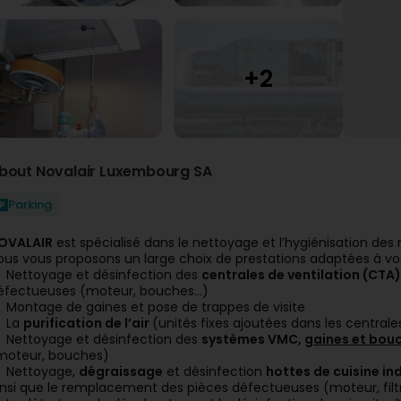
bout Novalair Luxembourg SA
Parking
OVALAIR
est spécialisé dans le nettoyage et l’hygiénisation des
ous vous proposons un large choix de prestations adaptées à vos
Nettoyage et désinfection des
centrales de ventilation (CTA)
éfectueuses (moteur, bouches…)
Montage de gaines et pose de trappes de visite
La
purification de l’air
(unités fixes ajoutées dans les centrales
Nettoyage et désinfection des
systèmes VMC,
gaines et bou
moteur, bouches)
Nettoyage,
dégraissage
et désinfection
hottes de cuisine ind
insi que le remplacement des pièces défectueuses (moteur, filt