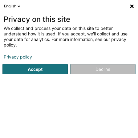
English
EN
Privacy on this site
We collect and process your data on this site to better
Refine your search
understand how it is used. If you accept, we'll collect and use
your data for analytics. For more information, see our privacy
Autour de moi
Top rated
Disabled access
(7)
(6)
policy.
22
Public social service in Luxembourg-City
result(s) for
Privacy policy
en 105ms
Accept
Decline
Home page
Public administration
Public social service
L
1
Act Together Asbl
39 Rue de Bouillon
L-1248
Luxembourg (Lëtzebuerg)
actTogether est une asbl fondée conjointement par les
fondations MAISON DE LA PORTE OUVERTE et PRO
FAMILIA. infoMann:Nous nous proposons de travailler avec
les hommes, les garçons et leurs réalités multiples.des