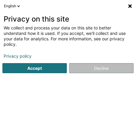
English
DE
Privacy on this site
We collect and process your data on this site to better
Verfeinere deine Suche
understand how it is used. If you accept, we'll collect and use
your data for analytics. For more information, see our privacy
Autour de moi
Heute geöffnet
(0)
policy.
2
Uhr in Weiswampach
Ergebnis(se) für
en 38ms
Privacy policy
Startseite
Schmuck
Uhr
Weiswampach
Accept
Decline
1
Watch Collector - Christian Bissener
2 Beelerstrooss
L-9991
Weiswampach (Wäiswampech)
Schmuck