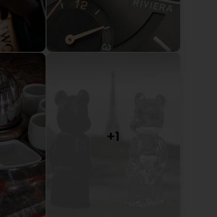
dlichen Worte und die Empfehlung. Es freut uns, dass
. Wir freuen uns darauf, Sie erneut bei uns
itor
e! We'll be happy to come back. (Original) Sehr
er.
für Ihre positive Bewertung, und freuen uns, Sie bald
 unser Team Ihnen gerne zur Verfügung. Mit