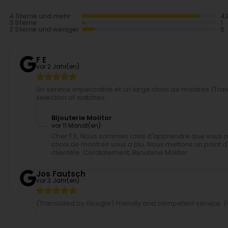
4 Sterne und mehr
3 Sterne
2 Sterne und weniger
F E
vor 2 Jahr(en)
Un service impeccable et un large choix de montres (Tra
selection of watches
Bijouterie Molitor
vor 11 Monat(en)
Cher F E, Nous sommes ravis d'apprendre que vous a
choix de montres vous a plu. Nous mettons un point d'
clientèle. Cordialement, Bijouterie Molitor
Jos Fautsch
vor 3 Jahr(en)
(Translated by Google) Friendly and competent service. (
Bijouterie Molitor