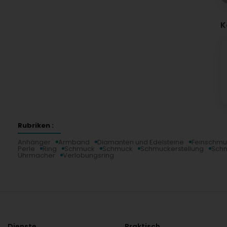
K
Rubriken :
Anhänger
Armband
Diamanten und Edelsteine
Feinschmu
Perle
Ring
Schmuck
Schmuck
Schmuckerstellung
Schm
Uhrmacher
Verlobungsring
Dienste
Praktisch