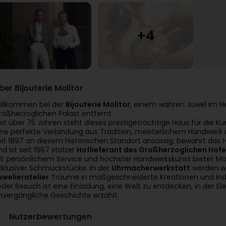
ber Bijouterie Molitor
illkommen bei der
Bijouterie Molitor
, einem wahren Juwel im H
roßherzoglichen Palast entfernt.
eit über 75 Jahren steht dieses prestigeträchtige Haus für die K
ine perfekte Verbindung aus Tradition, meisterlichem Handwerk 
eit 1897 an diesem historischen Standort ansässig, bewahrt da
nd ist seit 1967 stolzer
Hoflieferant des Großherzoglichen Hof
it persönlichem Service und höchster Handwerkskunst bietet Mol
xklusiver Schmuckstücke. In der
Uhrmacherwerkstatt
werden we
uwelieratelier
Träume in maßgeschneiderte Kreationen und indi
eder Besuch ist eine Einladung, eine Welt zu entdecken, in der E
nvergängliche Geschichte erzählt.
Nutzerbewertungen