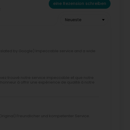
eine Rezension schreiben
Neueste
nslated by Google) Impeccable service and a wide
vez trouvé notre service impeccable et que notre
honneur à offrir une expérience de qualité à notre
Original) Freundlicher und kompetenter Service.