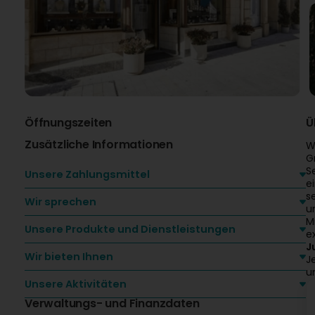
Öffnungszeiten
Ü
Zusätzliche Informationen
W
G
S
Unsere Zahlungsmittel
e
s
Wir sprechen
u
M
Unsere Produkte und Dienstleistungen
e
J
Wir bieten Ihnen
J
u
Unsere Aktivitäten
Verwaltungs- und Finanzdaten