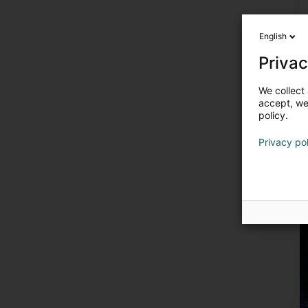
English
Privac
We collect 
accept, we'
policy.
U
Privacy po