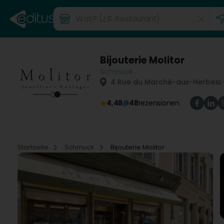
Bijouterie Molitor
Schmuck
4 Rue du Marché-aux-Herbes
L
4,48
48
rezensionen
Startseite
Schmuck
Bijouterie Molitor