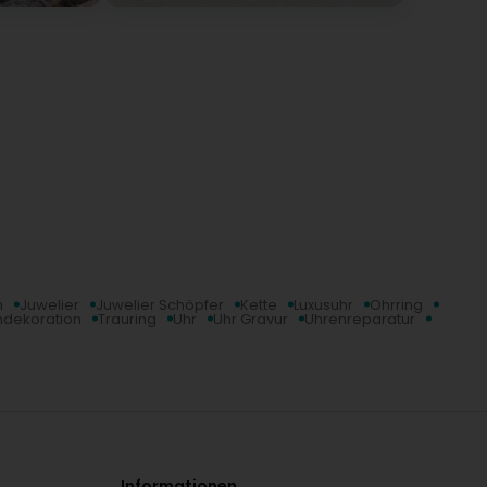
n
Juwelier
Juwelier Schöpfer
Kette
Luxusuhr
Ohrring
hdekoration
Trauring
Uhr
Uhr Gravur
Uhrenreparatur
Informationen