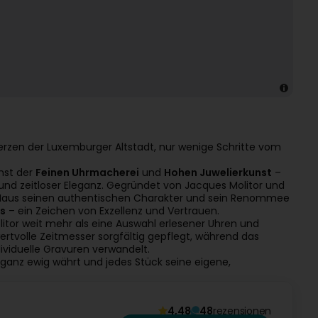
erzen der Luxemburger Altstadt, nur wenige Schritte vom
unst der
Feinen Uhrmacherei
und
Hohen Juwelierkunst
–
und zeitloser Eleganz. Gegründet von Jacques Molitor und
s Haus seinen authentischen Charakter und sein Renommee
es
– ein Zeichen von Exzellenz und Vertrauen.
itor weit mehr als eine Auswahl erlesener Uhren und
rtvolle Zeitmesser sorgfältig gepflegt, während das
viduelle Gravuren verwandelt.
leganz ewig währt und jedes Stück seine eigene,
4,48
48
rezensionen