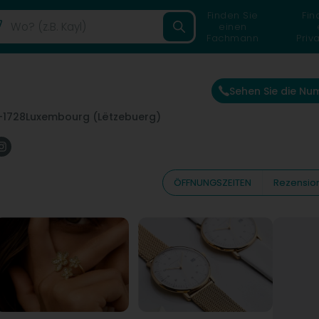
Finden Sie
Fin
einen
Fachmann
Priv
Sehen Sie die N
-1728
Luxembourg (Lëtzebuerg)
ÖFFNUNGSZEITEN
Rezensio