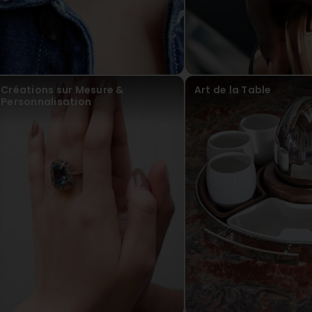
Bijouterie Molitor
vor 11 Monat(en)
Sehr geehrte(r) Bones96 x, vielen Dank für Ihre freun
Sie mit der Beratung und unserem Team zufrieden sind
begrüßen zu dürfen. Freundliche Grüße Bijouterie Mol
Créations sur Mesure &
Art de la Table
P T
Personnalisation
vor 3 Jahr(en)
(Translated by Google) Very good advice and great servic
gute Beratung und toller Service ! Wir kommen gerne wied
Bijouterie Molitor
vor 3 Jahr(en)
Sehr geehrter Kunde, Wir bedanken uns ganz herzlich 
wieder bei uns begrüssen zu dürfen. Bei Fragen steht
freundlichen Grüssen Bijouterie Molitor