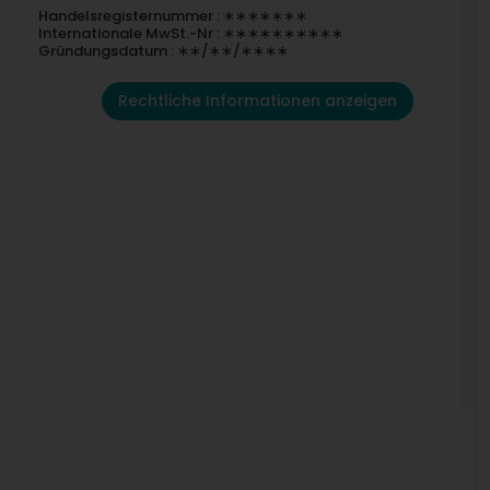
Handelsregisternummer : ∗∗∗∗∗∗∗
Internationale MwSt.-Nr : ∗∗∗∗∗∗∗∗∗∗
Gründungsdatum : ∗∗/∗∗/∗∗∗∗
Rechtliche Informationen anzeigen