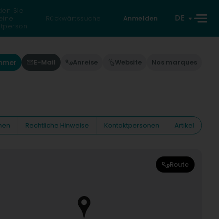
den Sie
DE
eine
Rückwärtssuche
Anmelden
atperson
ummer
E-Mail
Anreise
Website
Nos marques
nen
Rechtliche Hinweise
Kontaktpersonen
Artikel
Route