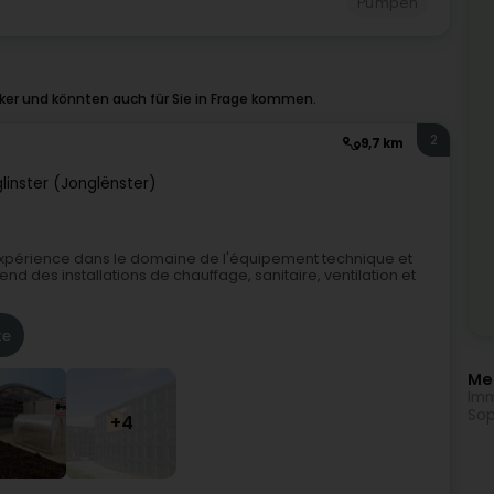
Pumpen
er und könnten auch für Sie in Frage kommen.
2
9,7 km
linster (Jonglënster)
périence dans le domaine de l'équipement technique et
end des installations de chauffage, sanitaire, ventilation et
te
Meh
Imm
Sop
+4