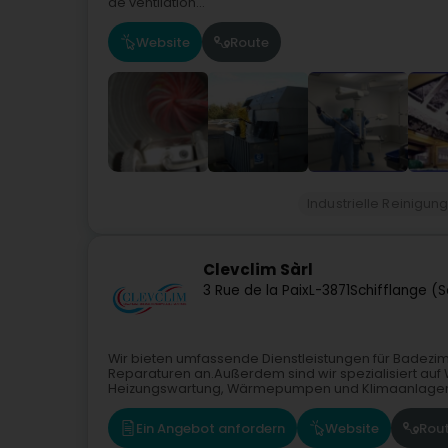
de ventilation...
Website
Route
Industrielle Reinigun
Clevclim Sàrl
3 Rue de la Paix
L-3871
Schifflange (
Wir bieten umfassende Dienstleistungen für Badezi
Reparaturen an.Außerdem sind wir spezialisiert auf
Heizungswartung, Wärmepumpen und Klimaanlagen.Pr
Ein Angebot anfordern
Website
Rou