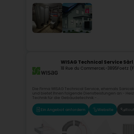
WISAG Technical Service Sàrl
18 Rue du Commerce
L-3895
Foetz (F
Die Firma WISAG Technical Service, ehemals Sanicalo
und bietet Ihnen folgende Dienstleistungen an:- Hei
Technik für die Gebäudetechnik.-...
Ein Angebot anfordern
Website
Rou