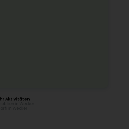
r Aktivitäten
obilien in Wecker
arfi in Wecker