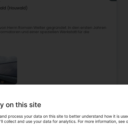
r
ald (Houwald)
von Herrn Romain Welter gegründet. In den ersten Jahren
ormatoren und einer speziellen Werkstatt für die
trizität
Alternative Energie
Elektrische Spule
Pumpen
y on this site
6
25,4 km
and process your data on this site to better understand how it is used
 (Dikrech)
ll collect and use your data for analytics. For more information, see 