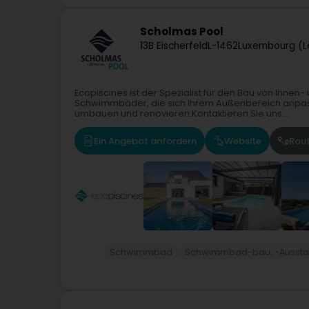
Scholmas Pool
13B Eischerfeld
L-1462
Luxembourg (L
Ecopiscines ist der Spezialist für den Bau von Innen
Schwimmbäder, die sich Ihrem Außenbereich anp
umbauen und renovieren.Kontaktieren Sie uns...
Ein Angebot anfordern
Website
Rou
Schwimmbad
Schwimmbad-bau, -Ausstatt