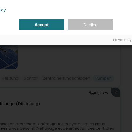
licy
rrn Sergio Rocha, begrüßt Sie von Montag bis Freitag von
m Geschäft in Diekirch.Unser Team stellt Ihnen seine Erfahrung
Accept
Decline
te
Powered by
Heizung
Sanitär
Zentralheizungsanlagen
Pumpen
7
33,9 km
elange (Diddeleng)
énisation des réseaux aérauliques et hydrauliques.Nous
ées à vos besoins :Nettoyage et désinfection des centrales