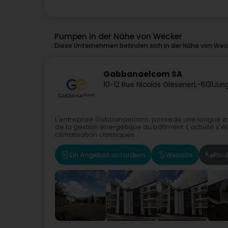
Pumpen in der Nähe von Wecker
Diese Unternehmen befinden sich in der Nähe von Weck
Gabbanaelcom SA
10-12 Rue Nicolas Glesener
L-6131
Jung
L'entreprise Gabbanaelcom possède une longue ex
de la gestion énergétique du bâtiment. L'activité s'ét
climatisation classiques...
Ein Angebot anfordern
Website
Rou