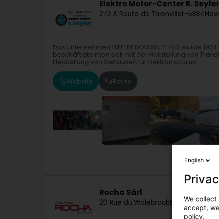
Elektro Motor-Center R. Seyle
272 A Route de Thionville
L-5884
How
Das Unternehmen WELTER ROMAIN ET FILS wurde 1974 
beschäftigte man sich mit der Herstellung von Transf
Herstellung von Gehäusen für Elektromotoren...
Website
Route
Elek
English
Privac
Rocha Sàrl
We collect 
20 Rue du Walebroch
L-9291
Diekirch
accept, we'
policy.