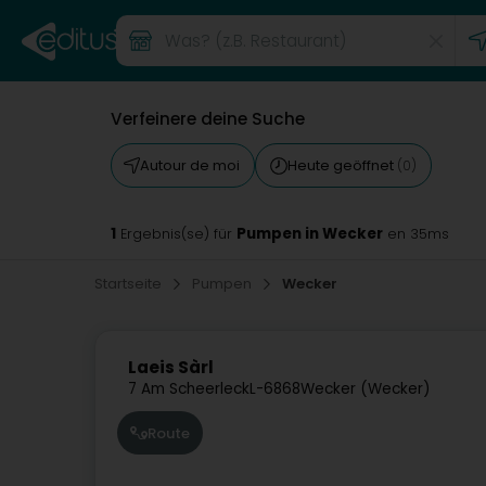
Verfeinere deine Suche
Autour de moi
Heute geöffnet
(0)
1
Pumpen in Wecker
Ergebnis(se) für
en 35ms
Startseite
Pumpen
Wecker
Laeis Sàrl
7 Am Scheerleck
L-6868
Wecker (Wecker)
Route