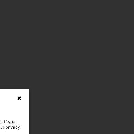
. If you
our privacy