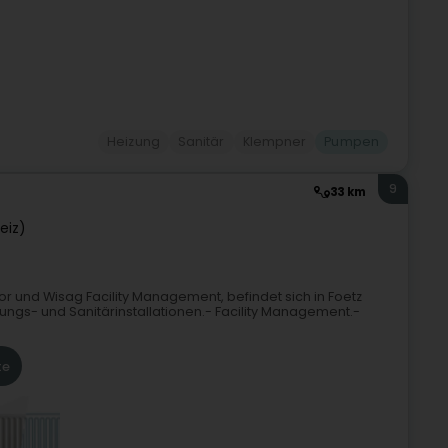
Heizung
Sanitär
Klempner
Pumpen
9
33 km
eiz)
r und Wisag Facility Management, befindet sich in Foetz
zungs- und Sanitärinstallationen.- Facility Management.-
te