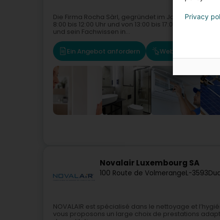
Privacy po
Die Firma Rocha Sàrl, gegründet im Jahr 2002 von He
8:00 bis 12:00 Uhr und von 13:00 bis 17:00 Uhr in ihre
und sein Fachwissen in...
Ein Angebot anfordern
Website
Rou
Novalair Luxembourg SA
100 Route de Volmerange
L-3593
Dud
NOVALAIR est spécialisé dans le nettoyage et l’hygi
vous proposons un large choix de prestations adapt