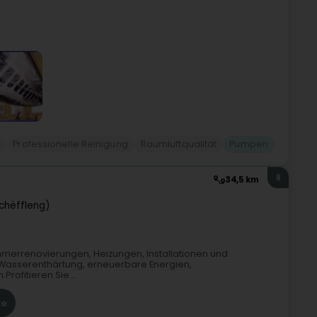
g
Professionelle Reinigung
Raumluftqualität
Pumpen
8
34,5 km
Schëffleng)
mmerrenovierungen, Heizungen, Installationen und
 Wasserenthärtung, erneuerbare Energien,
ofitieren Sie...
te