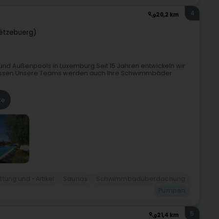
4
20,2 km
ëtzebuerg)
- und Außenpools in Luxemburg.Seit 15 Jahren entwickeln wir
assen.Unsere Teams werden auch Ihre Schwimmbäder
te
ung und -Artikel
Saunas
Schwimmbadüberdachung
Pumpen
5
21,4 km