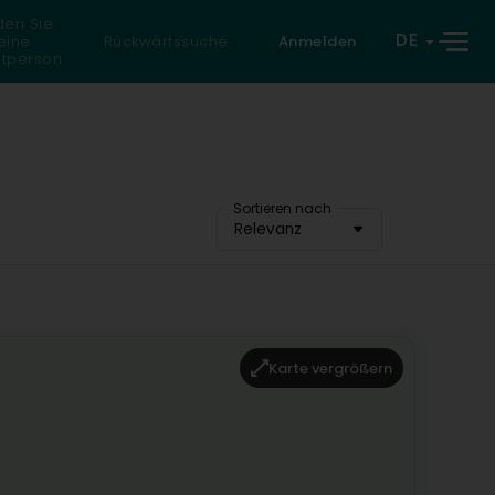
den Sie
DE
eine
Rückwärtssuche
Anmelden
atperson
Sortieren nach
Relevanz
Karte vergrößern