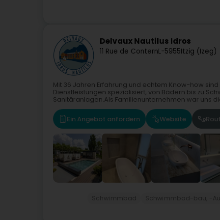
Delvaux Nautilus Idros
11 Rue de Contern
L-5955
Itzig (Izeg)
Mit 36 Jahren Erfahrung und echtem Know-how sind 
Dienstleistungen spezialisiert, von Bädern bis zu Sc
Sanitäranlagen.Als Familienunternehmen war uns die
Ein Angebot anfordern
Website
Rou
Schwimmbad
Schwimmbad-bau, -Auss