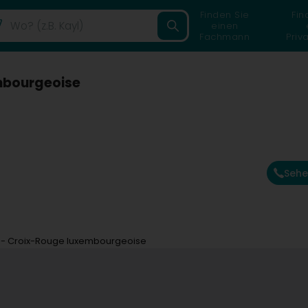
Finden Sie
Fin
einen
Fachmann
Priv
mbourgeoise
Sehe
 - Croix-Rouge luxembourgeoise