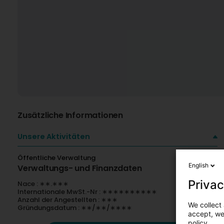
Zusätzliche Informationen
Unsere Aktivitäten
Öffentliche Verwaltung
English
Verwaltungs- und Finanzdaten
Privac
Nace : ∗∗.∗∗∗
Internationale MwSt.-Nr : ∗∗∗∗∗∗∗∗∗∗
Anzahl der Angestellten : ∗∗∗
We collect 
Gründungsdatum : ∗∗/∗∗/∗∗∗∗
accept, we'
policy.