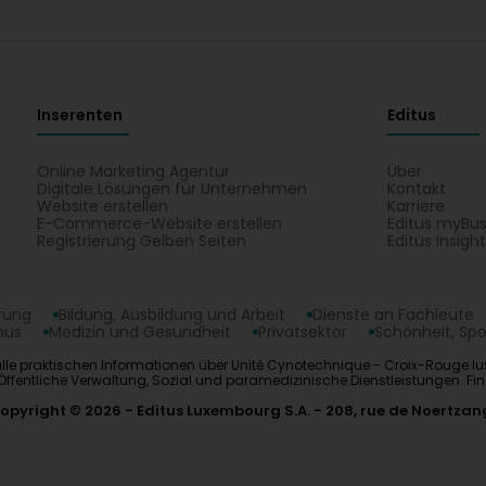
Inserenten
Editus
Online Marketing Agentur
Über
Digitale Lösungen für Unternehmen
Kontakt
Website erstellen
Karriere
E-Commerce-Website erstellen
Editus myBus
Registrierung Gelben Seiten
Editus Insigh
erung
Bildung, Ausbildung und Arbeit
Dienste an Fachleute
mus
Medizin und Gesundheit
Privatsektor
Schönheit, Spo
le praktischen Informationen über Unité Cynotechnique - Croix-Rouge lu
ffentliche Verwaltung, Sozial und paramedizinische Dienstleistungen. Fi
opyright © 2026
Editus Luxembourg S.A.
208, rue de Noertzan