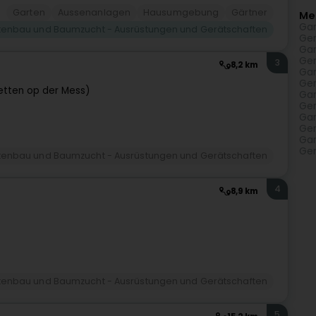
Garten
Aussenanlagen
Hausumgebung
Gärtner
Me
Gar
tenbau und Baumzucht - Ausrüstungen und Gerätschaften
Ger
Gar
Ger
3
8,2 km
Gar
Ger
etten op der Mess)
Gar
Ger
Gar
Ger
Gar
Ger
tenbau und Baumzucht - Ausrüstungen und Gerätschaften
4
8,9 km
tenbau und Baumzucht - Ausrüstungen und Gerätschaften
5