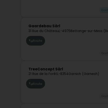
Gar
Gaardebau Sàrl
31 Rue du Château
L-4976
Bettange-sur-Mess (B
Route
Gar
TreeConcept Sàrl
21 Rue de la Forêt
L-8354
Garnich (Garnech)
Route
Gar