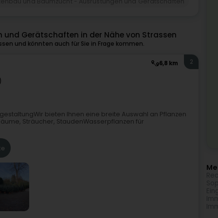
tenbau und Baumzucht - Ausrüstungen und Gerätschaften
und Gerätschaften in der Nähe von Strassen
ssen und könnten auch für Sie in Frage kommen.
2
6,8 km
)
ngestaltungWir bieten Ihnen eine breite Auswahl an Pflanzen
:Bäume, Sträucher, StaudenWasserpflanzen für
te
Meh
Rec
Sop
Ein
Imm
Imm