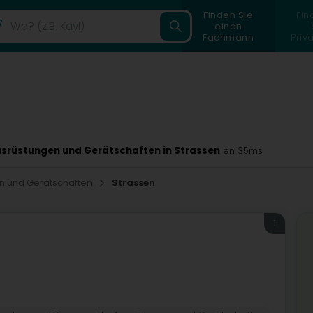
Finden Sie
Fin
einen
Fachmann
Priv
srüstungen und Gerätschaften in Strassen
en 35ms
n und Gerätschaften
Strassen
1