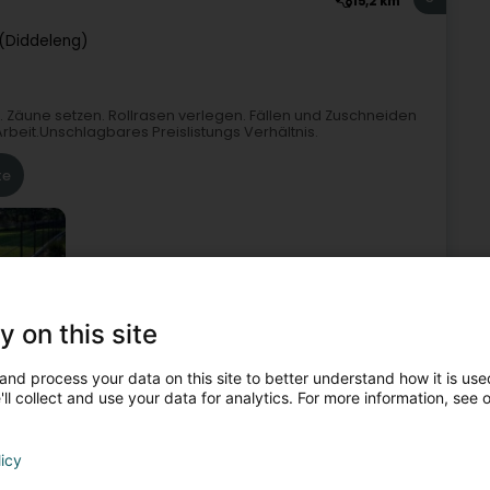
15,2 km
(Diddeleng)
 Zäune setzen. Rollrasen verlegen. Fällen und Zuschneiden
eit.Unschlagbares Preislistungs Verhältnis.
te
y on this site
tenbau und Baumzucht - Ausrüstungen und Gerätschaften
and process your data on this site to better understand how it is used
ll collect and use your data for analytics. For more information, see 
6
15,9 km
ter (Jonglënster)
licy