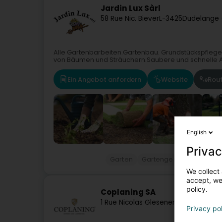
Jardin Lux Sàrl
58 Rue Nic. Biever
L-3425
Dudelange 
Alle Gartenbarbeiten.Gartenbau. Grundstückspflege.
von Bäumen und Sträuchern.Saubere und schnelle Arb
Ein Angebot anfordern
Website
Rou
English
Privac
Garten
Gartengestaltung
Gar
We collect 
accept, we'
policy.
Coplaning SA
1 Rue Nicolas Glesener
L-6131
Junglins
Privacy po