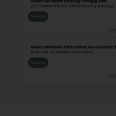
Gaart AN Heem Kéinzig-Féngig Asbl
23 A Chemin d'Arlon
L-4964
Clemency (Kéinzig)
Route
Gar
Gaart AN Heem Fëlschdref,Association S
19 Am Eck
L-5741
Filsdorf (Fëlschdref)
Route
Gar