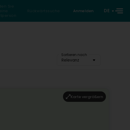
den Sie
DE
eine
Rückwärtssuche
Anmelden
atperson
Sortieren nach
Relevanz
Karte vergrößern