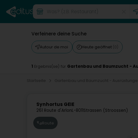
Verfeinere deine Suche
Autour de moi
Heute geöffnet
(0)
1
Gartenbau und Baumzucht - Au
Ergebnis(se) für
Startseite
Gartenbau und Baumzucht - Ausrüstunge
Synhortus GEIE
261 Route d'Arlon
L-8011
Strassen (Stroossen)
Route