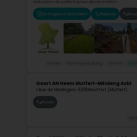
exécutons de petits travaux de rénovation...
Ein Angebot anfordern
Website
Rou
Garten
Gartengestaltung
Gärtner
Gar
Gaart AN Heem Mutfert-Méideng Asbl
1 Rue de Medingen
L-5335
Moutfort (Mutfert)
Route
Gar