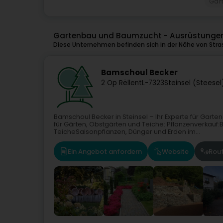
Gar
Gartenbau und Baumzucht - Ausrüstungen 
Diese Unternehmen befinden sich in der Nähe von Stra
Bamschoul Becker
2 Op Rëllent
L-7323
Steinsel (Steesel
Bamschoul Becker in Steinsel – Ihr Experte für Garte
für Gärten, Obstgärten und Teiche: Pflanzenverkauf
TeicheSaisonpflanzen, Dünger und Erden im...
Ein Angebot anfordern
Website
Rou