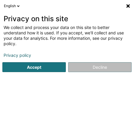
English
DE
Privacy on this site
We collect and process your data on this site to better
Verfeinere deine Suche
understand how it is used. If you accept, we'll collect and use
your data for analytics. For more information, see our privacy
Autour de moi
Heute geöffnet
(0)
policy.
1
Ergebnis(se) für
Privacy policy
Gartenbau und Baumzucht - Ausrüstungen und
Gerätschaften in Doncols
Accept
Decline
en 57ms
Startseite
Gartenbau und Baumzucht - Ausrüstungen und Gerä
1
Christmas Team Events SA
27 Rue Jean-Baptiste Determe
L-9647
Doncols (Donkels)