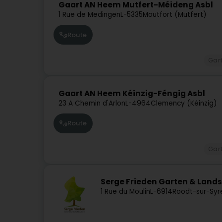
Gaart AN Heem Mutfert-Méideng Asbl
1 Rue de Medingen
L-5335
Moutfort (Mutfert)
Route
Gar
Gaart AN Heem Kéinzig-Féngig Asbl
23 A Chemin d'Arlon
L-4964
Clemency (Kéinzig)
Route
Gar
Serge Frieden Garten & Land
1 Rue du Moulin
L-6914
Roodt-sur-Syr