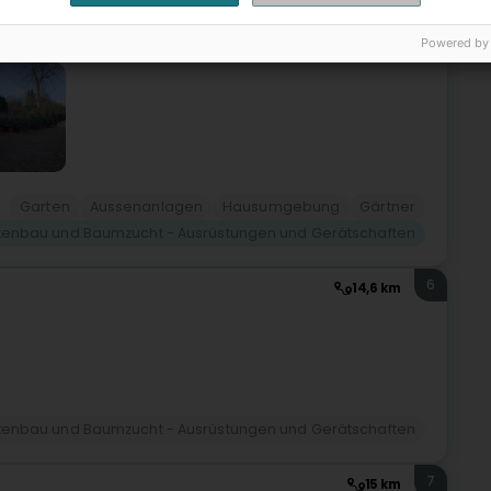
te
Powered by
Garten
Aussenanlagen
Hausumgebung
Gärtner
tenbau und Baumzucht - Ausrüstungen und Gerätschaften
6
14,6 km
tenbau und Baumzucht - Ausrüstungen und Gerätschaften
7
15 km