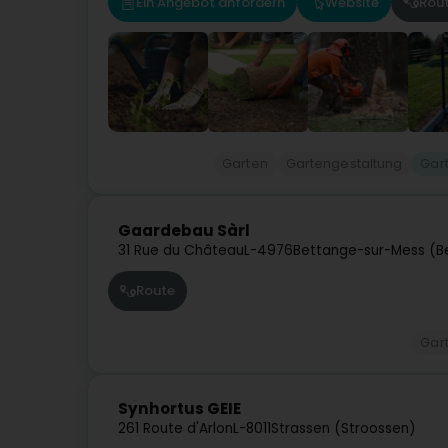
Ein Angebot anfordern
Website
Rou
Garten
Gartengestaltung
Gar
Gaardebau Sàrl
31 Rue du Château
L-4976
Bettange-sur-Mess (B
Route
Gar
Synhortus GEIE
261 Route d'Arlon
L-8011
Strassen (Stroossen)