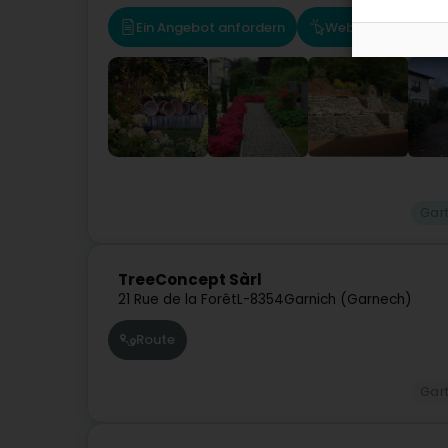
Ein Angebot anfordern
Website
Rou
Gar
TreeConcept Sàrl
21 Rue de la Forêt
L-8354
Garnich (Garnech)
Route
Gar