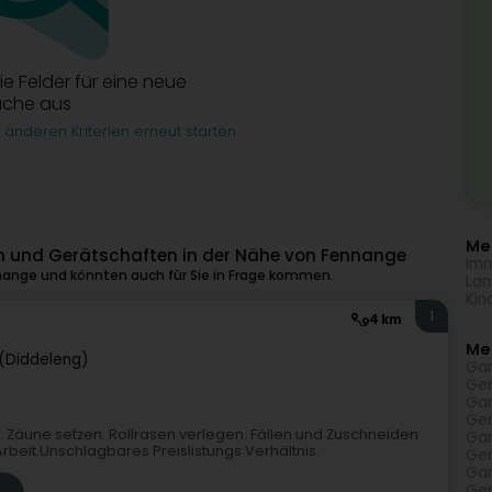
die Felder für eine neue
uche aus
 anderen Kriterien erneut starten
Meh
 und Gerätschaften in der Nähe von Fennange
Imm
nange und könnten auch für Sie in Frage kommen.
Lan
Kin
1
4 km
Me
(Diddeleng)
Gar
Ger
Gar
Ger
 Zäune setzen. Rollrasen verlegen. Fällen und Zuschneiden
Gar
eit.Unschlagbares Preislistungs Verhältnis.
Ger
Gar
Ger