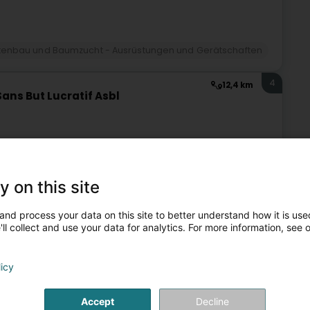
tenbau und Baumzucht - Ausrüstungen und Gerätschaften
4
12,4 km
ans But Lucratif Asbl
tenbau und Baumzucht - Ausrüstungen und Gerätschaften
y on this site
5
17,6 km
and process your data on this site to better understand how it is used
ll collect and use your data for analytics. For more information, see 
)
licy
ngestaltungWir bieten Ihnen eine breite Auswahl an Pflanzen
:Bäume, Sträucher, StaudenWasserpflanzen für
Accept
Decline