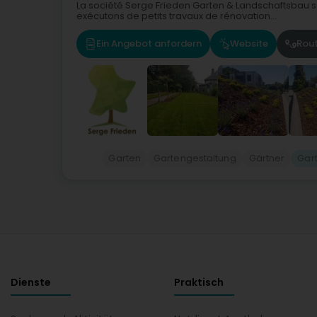
La société Serge Frieden Garten & Landschaftsbau s.à
exécutons de petits travaux de rénovation...
Ein Angebot anfordern
Website
Rou
Garten
Gartengestaltung
Gärtner
Gar
Dienste
Praktisch