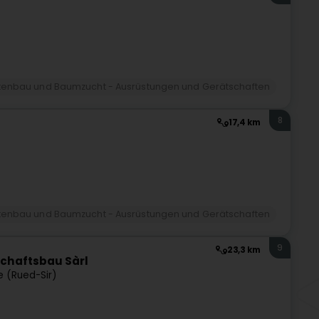
tenbau und Baumzucht - Ausrüstungen und Gerätschaften
8
17,4 km
tenbau und Baumzucht - Ausrüstungen und Gerätschaften
9
23,3 km
schaftsbau Sàrl
e (Rued-Sir)