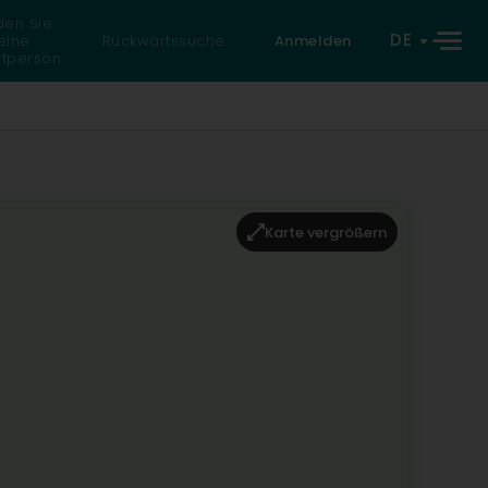
den Sie
DE
eine
Rückwärtssuche
Anmelden
atperson
Karte vergrößern