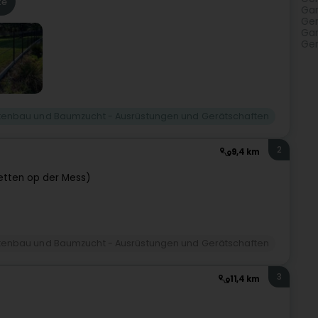
te
Gar
Ger
Gar
Ger
tenbau und Baumzucht - Ausrüstungen und Gerätschaften
2
9,4 km
etten op der Mess)
tenbau und Baumzucht - Ausrüstungen und Gerätschaften
3
11,4 km