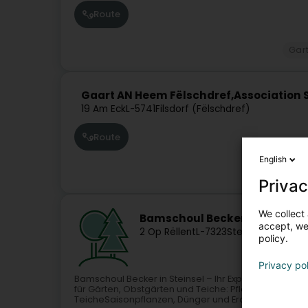
Route
Gar
Gaart AN Heem Fëlschdref,Association S
19 Am Eck
L-5741
Filsdorf (Fëlschdref)
Route
English
Gar
Privac
We collect 
Bamschoul Becker
accept, we'
2 Op Rëllent
L-7323
Steinsel (Steesel
policy.
Privacy po
Bamschoul Becker in Steinsel – Ihr Experte für Garte
für Gärten, Obstgärten und Teiche: Pflanzenverkauf
TeicheSaisonpflanzen, Dünger und Erden im...