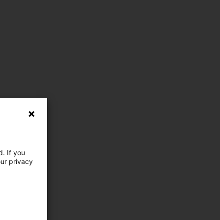
. If you
our privacy