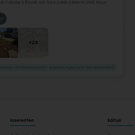
 r.l située à Roodt-sur-Syre a été créée fin 2015. Nous
te
+24
tenbau und Baumzucht - Ausrüstungen und Gerätschaften
Inserenten
Editus