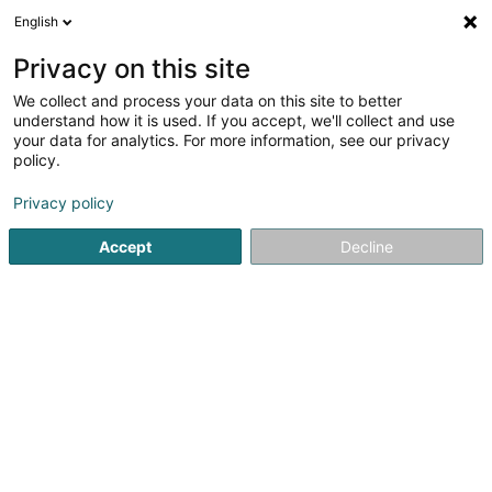
English
DE
Privacy on this site
We collect and process your data on this site to better
Verfeinere deine Suche
understand how it is used. If you accept, we'll collect and use
your data for analytics. For more information, see our privacy
Autour de moi
Heute geöffnet
(0)
policy.
2
Angelverein in Sandweiler
Ergebnis(se) für
en 45ms
Privacy policy
Startseite
Sportverein
Angelverein
Sandweiler
Accept
Decline
1
Sportfëscherveräin Stébârw Sandweiler
Asbl
42 Rue Principale
L-5241
Sandweiler (Sandweiler)
Sportverein