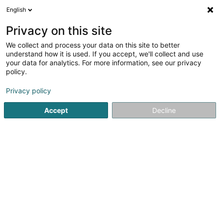
English
Privacy on this site
We collect and process your data on this site to better
Verfeinere deine Suche
understand how it is used. If you accept, we'll collect and use
your data for analytics. For more information, see our privacy
Autour de moi
Heute geöffnet
(0)
policy.
4
Unternehmensberatung in Roeser
Ergebnis(se) für
en
Privacy policy
43ms
Accept
Decline
Startseite
Unternehmensberatung
Roeser
ISS Facility Services SA
5-7 Rue Léon Laval
- Bâtiment Triologie -
L-3372
Leudelange (Leideleng)