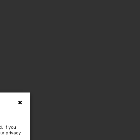
. If you
our privacy