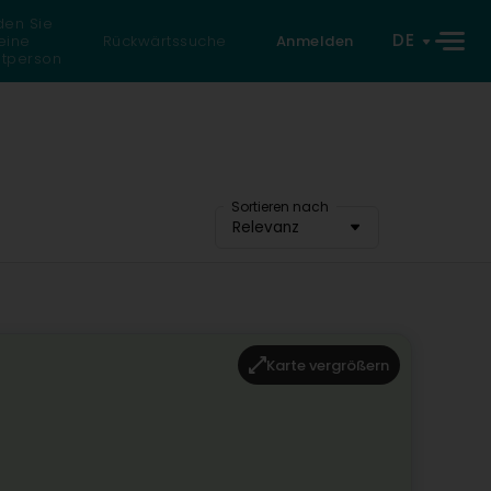
den Sie
DE
eine
Rückwärtssuche
Anmelden
atperson
Sortieren nach
Relevanz
Karte vergrößern