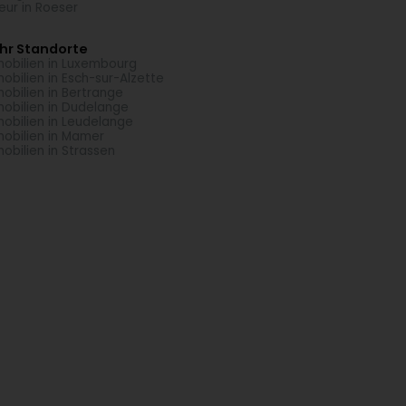
seur in Roeser
hr Standorte
obilien in Luxembourg
obilien in Esch-sur-Alzette
obilien in Bertrange
obilien in Dudelange
obilien in Leudelange
obilien in Mamer
obilien in Strassen