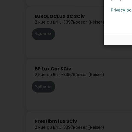
Privacy po
EUROLOCLUX SC SCiv
2 Rue du Brill
L-3397
Roeser (Réiser)
Route
BP Lux Car SCiv
2 Rue du Brill
L-3397
Roeser (Réiser)
Route
Prestibm lux SCiv
2 Rue du Brill
L-3397
Roeser (Réiser)