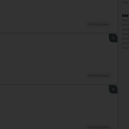
Fri
Me
Imm
Immobilien
Imm
Imm
Imm
3
Imm
Imm
Imm
Immobilien
4
Immobilien