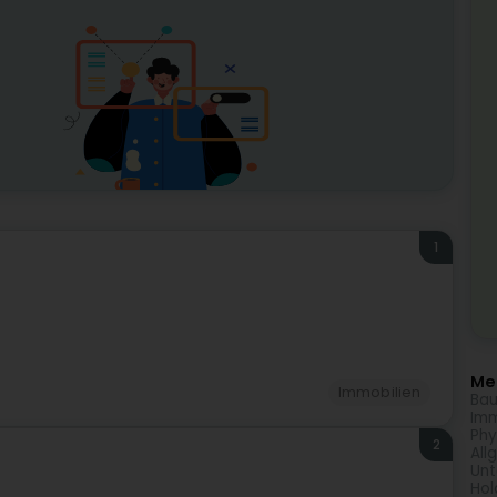
1
Meh
Immobilien
Bau
Imm
Phy
2
All
Unt
Hol