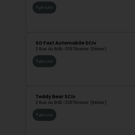
Route
SO Fast Automobile SCiv
2 Rue du Brill
L-3397
Roeser (Réiser)
Route
Teddy Bear SCiv
2 Rue du Brill
L-3397
Roeser (Réiser)
Route