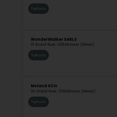
Route
WonderWalker SARLS
13 Grand-Rue
L-3394
Roeser (Réiser)
Route
Mcland SCiv
33 Grand-Rue
L-3394
Roeser (Réiser)
Route