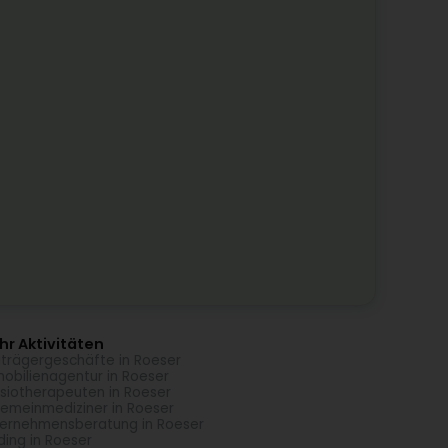
r Aktivitäten
trägergeschäfte in Roeser
obilienagentur in Roeser
siotherapeuten in Roeser
gemeinmediziner in Roeser
ernehmensberatung in Roeser
ding in Roeser