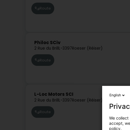
Route
Philoc SCiv
2 Rue du Brill
L-3397
Roeser (Réiser)
Route
L-Loc Motors SCI
English
2 Rue du Brill
L-3397
Roeser (Réiser)
Privac
Route
We collect 
accept, we'
policy.