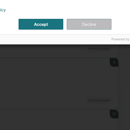
licy
10
Accept
Decline
Powered by
Immobilien
11
Immobilien
12