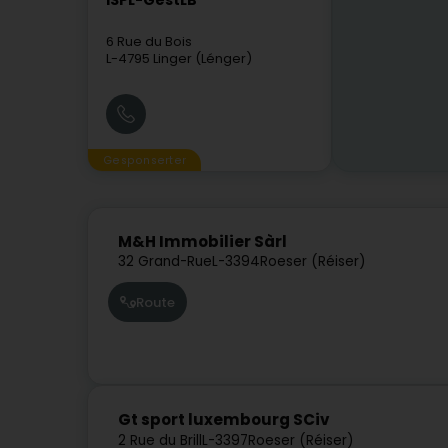
ISPL-GestLB
6 Rue du Bois
L-4795
Linger (Lénger)
Gesponserter
M&H Immobilier Sàrl
32 Grand-Rue
L-3394
Roeser (Réiser)
Route
Gt sport luxembourg SCiv
2 Rue du Brill
L-3397
Roeser (Réiser)