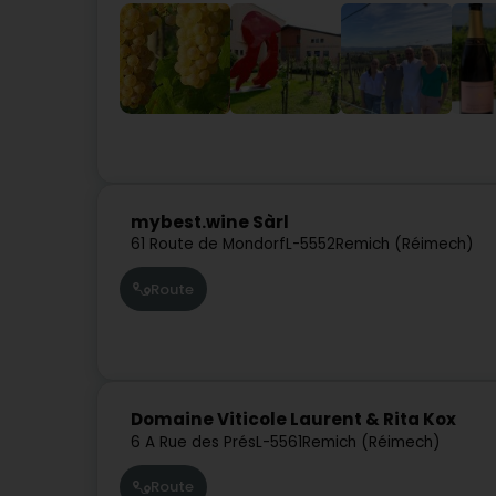
mybest.wine Sàrl
61 Route de Mondorf
L-5552
Remich (Réimech)
Route
Domaine Viticole Laurent & Rita Kox
6 A Rue des Prés
L-5561
Remich (Réimech)
Route