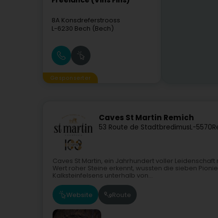
Freelance (Vins Fins)
8A Konsdreferstrooss
L-6230
Bech (Bech)
Gesponserter
Caves St Martin Remich
53 Route de Stadtbredimus
L-5570
R
Caves St Martin, ein Jahrhundert voller Leidenschaf
Wert roher Steine erkennt, wussten die sieben Pion
Kalksteinfelsens unterhalb von...
Website
Route