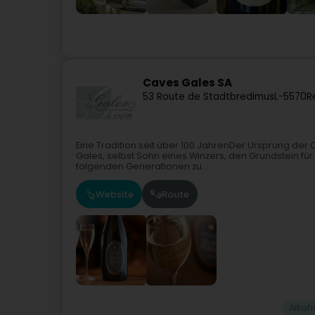
Caves Gales SA
53 Route de Stadtbredimus
L-5570
R
Eine Tradition seit über 100 JahrenDer Ursprung der C
Gales, selbst Sohn eines Winzers, den Grundstein für
folgenden Generationen zu...
Website
Route
Alkoh