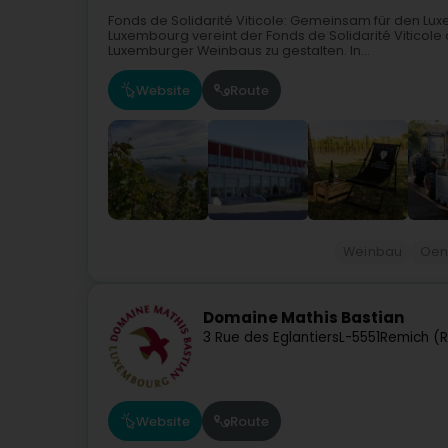
Fonds de Solidarité Viticole: Gemeinsam für den 
Luxembourg vereint der Fonds de Solidarité Viticol
Luxemburger Weinbaus zu gestalten. In...
Website
Route
Weinbau
Oen
Domaine Mathis Bastian
3 Rue des Eglantiers
L-5551
Remich (
Website
Route