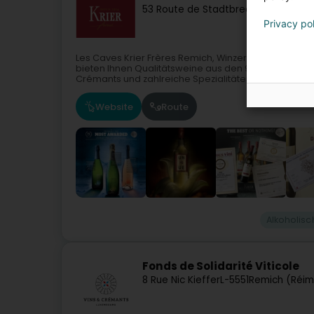
53 Route de Stadtbredimus
L-5570
R
Privacy po
Les Caves Krier Frères Remich, Winzer und Weinhänd
bieten Ihnen Qualitätsweine aus den 9 in unserer 
Crémants und zahlreiche Spezialitäten...
Website
Route
Alkoholis
Fonds de Solidarité Viticole
8 Rue Nic Kieffer
L-5551
Remich (Réi