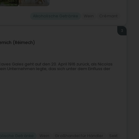
Alkoholische Getränke
Wein
Crémant
3
emich (Réimech)
aves Gales geht auf den 20. April 1916 zurück, als Nicolas
 ein Unternehmen legte, das sich unter dem Einfluss der
olische Getränke
Wein
Großhandel für Händler
Sekt