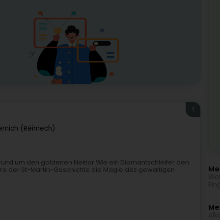
1
emich (Réimech)
t rund um den goldenen Nektar.Wie ein Diamantschleifer den
Meh
iere der St-Martin-Geschichte die Magie des gewaltigen
Wei
Ein
Me
Alk