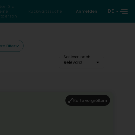
den Sie
DE
eine
Rückwärtssuche
Anmelden
atperson
re Filter
Sortieren nach
Relevanz
Karte vergrößern