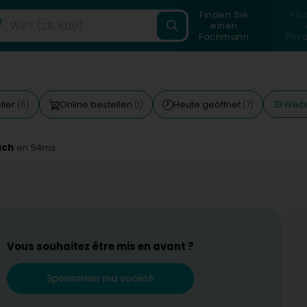
Finden Sie
Fin
einen
Fachmann
Priv
Weite
ller
Online bestellen
Heute geöffnet
(6)
(1)
(7)
ich
en 54ms
Vous souhaitez être mis en avant ?
Sponsoriser ma société