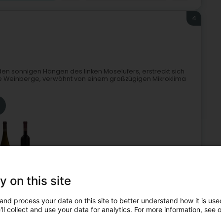
4
n sonnigen Hängen des linken Moselufers, erstreckt sich
Die Weinberge, verwöhnt von einem großzügigen Mikroklima
y on this site
enologen
Weine, Spirituosen und Aperitifs - Einzelhandel
and process your data on this site to better understand how it is used
5
ll collect and use your data for analytics. For more information, see 