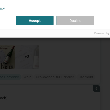
emich (Réimech)
licy
ler seit vier Generationen im luxemburgischen Moseltal,
Accept
Decline
Appellation angebauten Rebsorten sowie Schaumweine,
Powered by
+3
che Getränke
Wein
Großhandel für Händler
Crémant
6
mech)