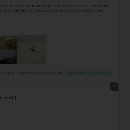
Luxemburger WeinbauUnter der Dachmarke Vins & Crémants
e alle Winzer des Landes, um gemeinsam die Zukunft des
+2
ologen
Luxemburgischer Wein
Alkoholische Getränke
7
Réimech)