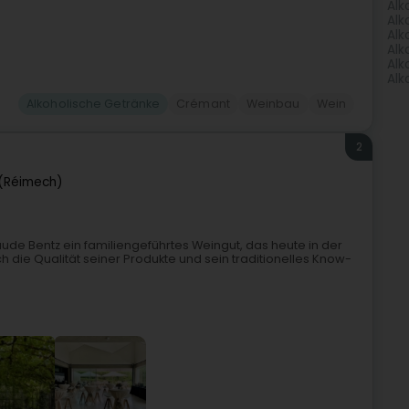
Alk
Alk
Alk
Alk
Alk
Alk
Alkoholische Getränke
Crémant
Weinbau
Wein
2
(Réimech)
ude Bentz ein familiengeführtes Weingut, das heute in der
ch die Qualität seiner Produkte und sein traditionelles Know-