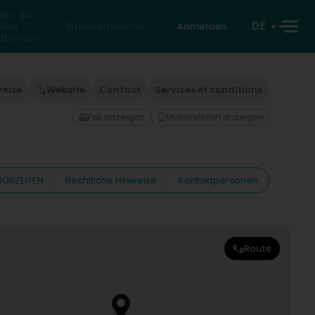
den Sie
DE
eine
Rückwärtssuche
Anmelden
atperson
reise
Website
Contact
Services et conditions
Fax anzeigen
Mobiltelefon anzeigen
GSZEITEN
Rechtliche Hinweise
Kontaktpersonen
Route