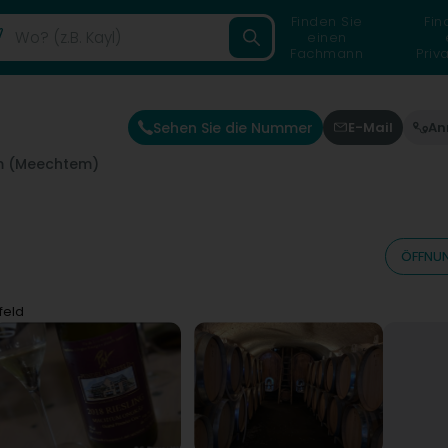
Finden Sie
Fin
einen
Fachmann
Priv
Sehen Sie die Nummer
E-Mail
An
 (Meechtem)
ÖFFNUN
feld