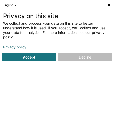
English
DE
Privacy on this site
We collect and process your data on this site to better
Verfeinere deine Suche
understand how it is used. If you accept, we'll collect and use
your data for analytics. For more information, see our privacy
Autour de moi
Heute geöffnet
(0)
policy.
1
Ergebnis(se) für
Privacy policy
Geräte, Zubehör und elektronische Komponenten in
Pétange
Accept
Decline
en 38ms
Startseite
Haushaltsgeräte
Geräte, Zubehör und elektroni
1
Cash Services Sàrl
21 Avenue de la Gare
L-4734
Pétange (Péiteng)