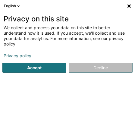
English
DE
Privacy on this site
We collect and process your data on this site to better
Cliqo SARLS
understand how it is used. If you accept, we'll collect and use
your data for analytics. For more information, see our privacy
Geräte, Zubehör und elektronische Komponenten
policy.
23 Rue Tony Neuman
L-2241
Luxembourg (Lëtzebuerg)
Privacy policy
Accept
Decline
Sehen Sie die Nummer
Anreise
Startseite
Haushaltsgeräte
Geräte, Zubehör und elektro