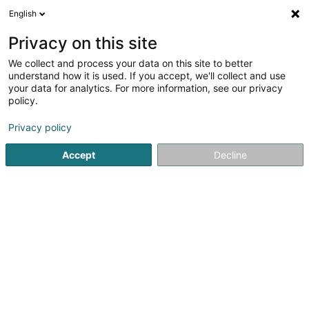
English
DE
Privacy on this site
We collect and process your data on this site to better
Verfeinere deine Suche
understand how it is used. If you accept, we'll collect and use
your data for analytics. For more information, see our privacy
Autour de moi
Steinfort
Parkplatz
Angebots
(1)
(1)
policy.
2
Ergebnis(se) für
Privacy policy
Messgerät und Regulierung der Temperatur
en 43ms
Accept
Decline
Startseite
Heizung
Messgerät und Regulierung der Temp
Neuberg
74 Route de Longwy
L-8080
Bertrange (Bartreng)