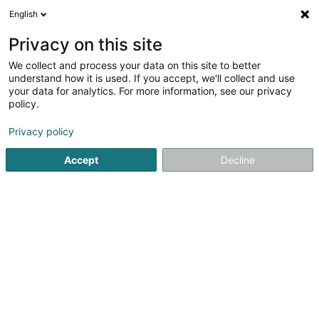
English
DE
Privacy on this site
We collect and process your data on this site to better
Mylabo Sàrl
understand how it is used. If you accept, we'll collect and use
your data for analytics. For more information, see our privacy
Geräte, Zubehör und elektronische Komponenten
policy.
43 Rue des Martyrs
L-4236
Esch-sur-Alzette (Esch-Uelzecht)
Privacy policy
Accept
Decline
Sehen Sie die Nummer
Anreise
Startseite
Haushaltsgeräte
Geräte, Zubehör und elektro