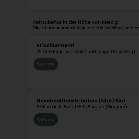
Reitzubehör in der Nähe von Merzig
Diese Unternehmen befinden sich in der Nähe von Merz
Krischler Henri
23 Cité Beaulieu
L-3383
Noertzange (Näerzeng)
Route
Novahealthdistribution (Nhd) Sàrl
63 Rue de la Forêt
L-3317
Bergem (Biergem)
Route