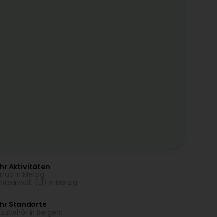
r Aktivitäten
rrad in Merzig
htsanwalt (L1) in Merzig
hr Standorte
tzubehör in Bergem