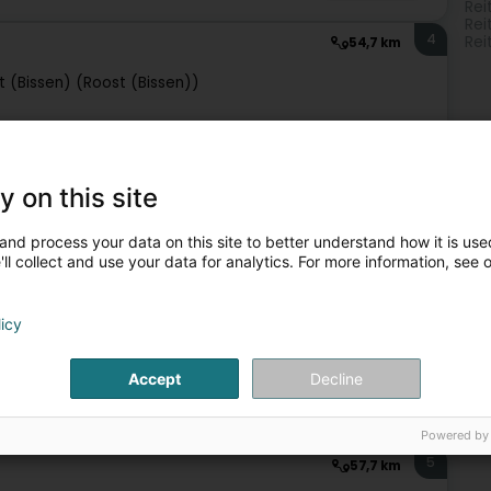
Rei
Rei
4
Rei
54,7 km
t (Bissen) (Roost (Bissen))
en Reitsportgeschäft für Dressur und Springreiten.Wir
r Reiter und Pferde: technische Reitbekleidung,
y on this site
and process your data on this site to better understand how it is used
ll collect and use your data for analytics. For more information, see 
licy
Accept
Decline
Reitzubehör
Reitsport
Pferdeausrüstung
Powered by
5
57,7 km