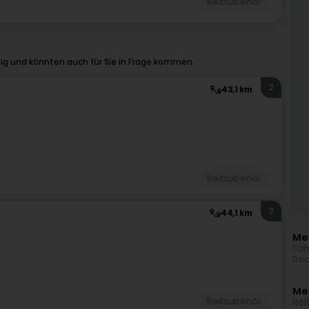
Reitzubehör
ig und könnten auch für Sie in Frage kommen.
2
43,1 km
Reitzubehör
3
44,1 km
Meh
Fah
Rec
Me
Reitzubehör
Rei