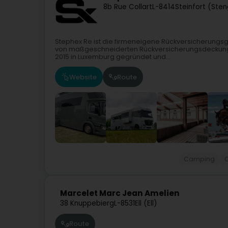
8b Rue Collart
L-8414
Steinfort (Ste
Stephex Re ist die firmeneigene Rückversicherungsge
von maßgeschneiderten Rückversicherungsdeckungen
2015 in Luxemburg gegründet und...
Website
Route
Camping
Marcelet Marc Jean Amelien
38 Knuppebierg
L-8531
Ell (Ell)
Route