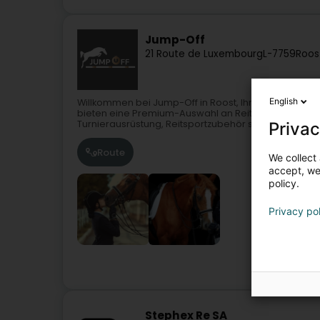
Jump-Off
21 Route de Luxembourg
L-7759
Roos
English
Willkommen bei Jump-Off in Roost, Ihrem hochwertig
bieten eine Premium-Auswahl an Reitsportartikeln fü
Turnierausrüstung, Reitsportzubehör sowie...
Privac
Route
We collect 
accept, we'
policy.
Privacy po
Stephex Re SA