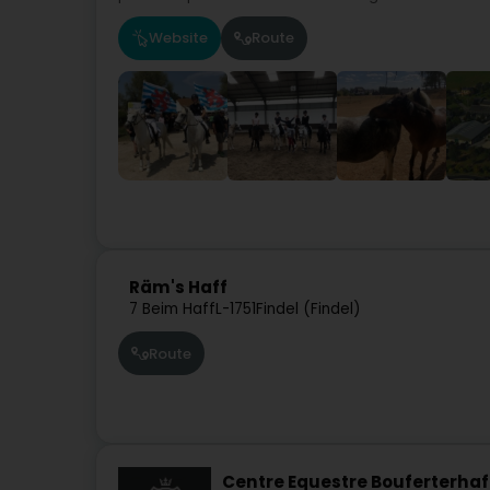
Website
Route
Räm's Haff
7 Beim Haff
L-1751
Findel (Findel)
Route
Centre Equestre Bouferterhaf