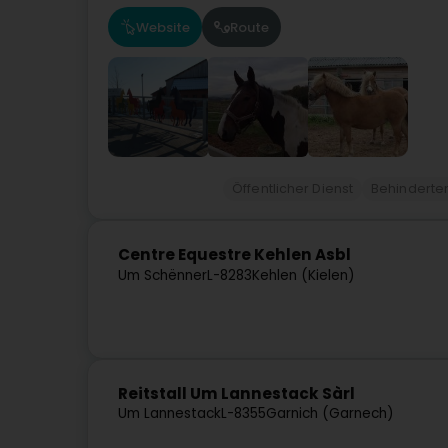
Website
Route
Öffentlicher Dienst
Behinderte
Centre Equestre Kehlen Asbl
Um Schënner
L-8283
Kehlen (Kielen)
Reitstall Um Lannestack Sàrl
Um Lannestack
L-8355
Garnich (Garnech)