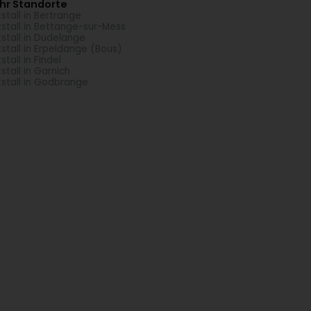
hr Standorte
tstall in Bertrange
tstall in Bettange-sur-Mess
tstall in Dudelange
tstall in Erpeldange (Bous)
stall in Findel
tstall in Garnich
tstall in Godbrange