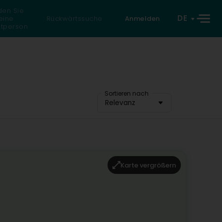
den Sie
DE
eine
Rückwärtssuche
Anmelden
atperson
Sortieren nach
Relevanz
Karte vergrößern