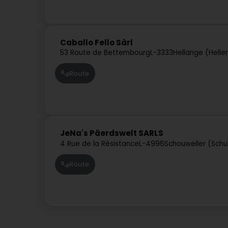
Caballo Fello Sàrl
53 Route de Bettembourg
L-3333
Hellange (Helle
Route
JeNa's Päerdswelt SARLS
4 Rue de la Résistance
L-4996
Schouweiler (Schul
Route