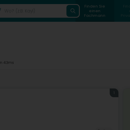
Finden Sie
Fin
einen
Fachmann
Priv
n 43ms
1