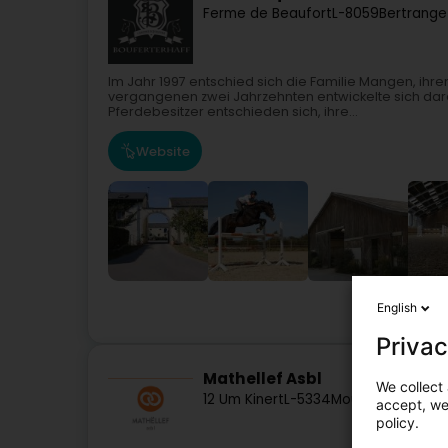
Ferme de Beaufort
L-8059
Bertrange
Im Jahr 1997 entschied sich die Familie Mangen, ihr
vergangenen zwei Jahrzehnten entwickelte sich da
Pferdebesitzer entschieden sich, ihre...
Website
English
Privac
Mathellef Asbl
We collect 
12 Um Kinert
L-5334
Moutfort (Mutfer
accept, we'
policy.