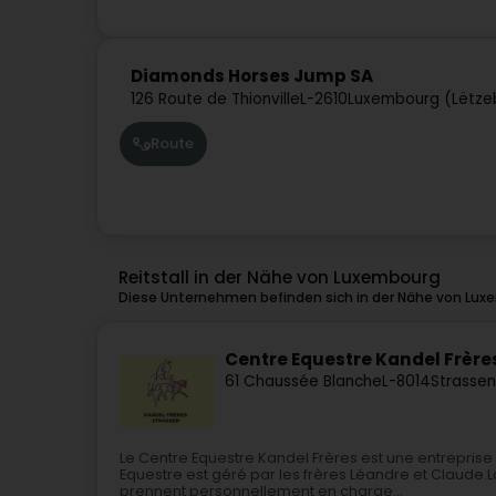
Diamonds Horses Jump SA
126 Route de Thionville
L-2610
Luxembourg (Lëtze
Route
Reitstall in der Nähe von Luxembourg
Diese Unternehmen befinden sich in der Nähe von Lux
Centre Equestre Kandel Frère
61 Chaussée Blanche
L-8014
Strassen
Le Centre Equestre Kandel Frères est une entreprise f
Equestre est géré par les frères Léandre et Claude.L
prennent personnellement en charge...