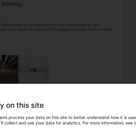
 (Bartreng)
en Bauernhof in ein Reitzentrum umzuwandeln.In den
raus eine beeindruckende Erfolgsgeschichte. Immer mehr
+5
Reiten
Reitstall
Reitsport
Pferdeboxvermietung
y on this site
6
10,4 km
and process your data on this site to better understand how it is used
t)
ll collect and use your data for analytics. For more information, see 