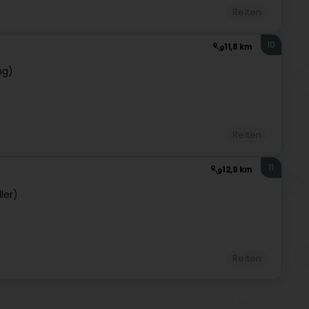
Reiten
10
11,8 km
ng)
Reiten
11
12,9 km
ler)
Reiten