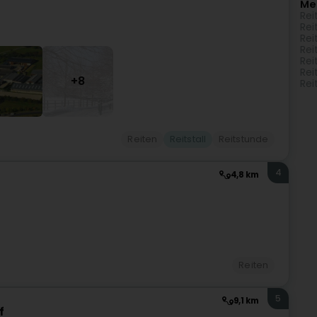
Me
Rei
Rei
Rei
Rei
Reit
Rei
+8
Rei
Reiten
Reitstall
Reitstunde
4
4,8 km
Reiten
5
9,1 km
f