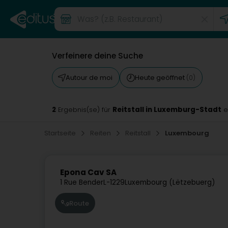
Verfeinere deine Suche
Autour de moi
Heute geöffnet
(0)
2
Reitstall in Luxemburg-Stadt
Ergebnis(se) für
e
Startseite
Reiten
Reitstall
Luxembourg
Epona Cav SA
1 Rue Bender
L-1229
Luxembourg (Lëtzebuerg)
Route