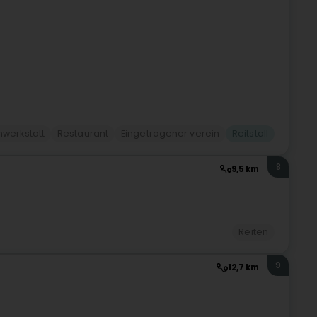
nwerkstatt
Restaurant
Eingetragener verein
Reitstall
8
9,5 km
Reiten
9
12,7 km