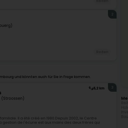
Reiten
2
buerg)
Reiten
embourg und könnten auch für Sie in Frage kommen.
3
5,2 km
s
Meh
 (Stroossen)
Rei
Hol
Inv
Bau
amiliale. Il a été créé en 1980.Depuis 2002, le Centre
a gestion de l'écurie est aux mains des deux frères qui