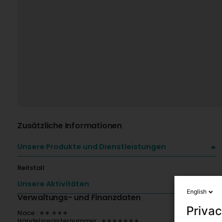
Zusätzliche Informationen
Unsere Produkte und Dienstleistungen
Reitstall
Unsere Aktivitäten
English
Verwaltungs- und Finanzdaten
Privac
Nace : ∗∗.∗∗∗
Handelsregisternummer : ∗∗∗∗∗∗∗