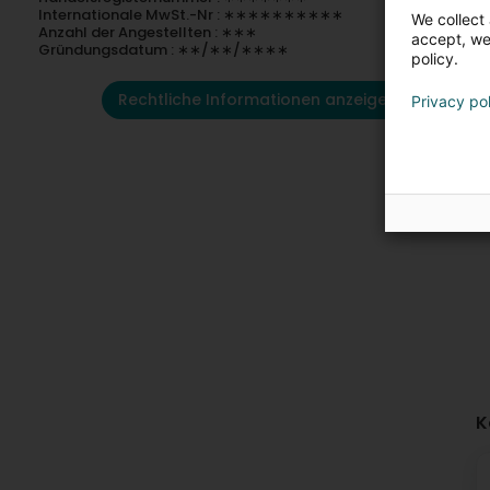
Internationale MwSt.-Nr : ∗∗∗∗∗∗∗∗∗∗
We collect 
Anzahl der Angestellten : ∗∗∗
accept, we'
Gründungsdatum : ∗∗/∗∗/∗∗∗∗
policy.
Rechtliche Informationen anzeigen
Privacy po
K