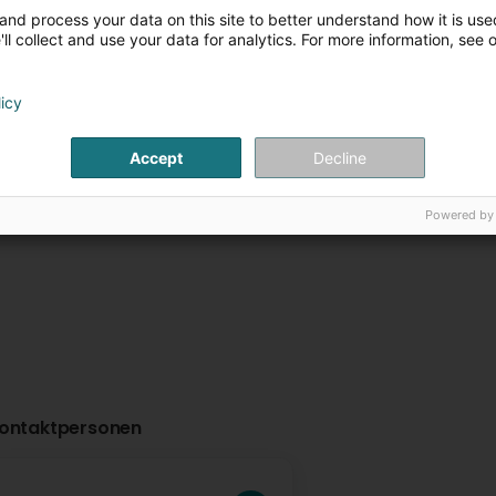
and process your data on this site to better understand how it is used
ll collect and use your data for analytics. For more information, see 
Centre Equestre Kandel
Centre Equest
Frères
Bouferterhaff
61 Chaussée Blanche
L-8014
Ferme de Beaufort
licy
Strassen (Stroossen)
- rte de Longwy -
L
Bertrange (Bartre
Accept
Decline
Plus d'infos
Plus d'in
Powered by
ontaktpersonen