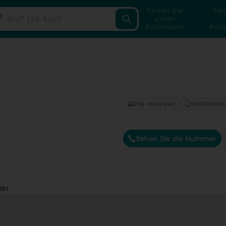
Finden Sie
Fin
einen
Fachmann
Priv
Fax anzeigen
Mobiltelef
Sehen Sie die Nummer
àrl