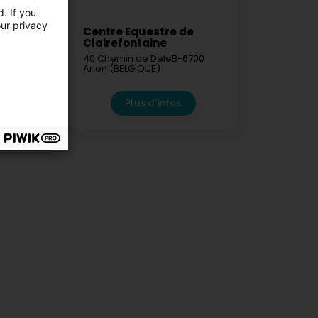
. If you
our privacy
re
Centre Equestre de
Clairefontaine
40 Chemin de Dele
B-6700
-8059
Arlon (BELGIQUE)
ng)
fos
Plus d'infos