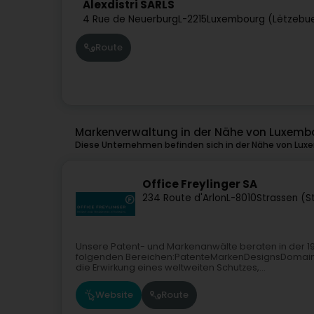
Alexdistri SARLS
4 Rue de Neuerburg
L-2215
Luxembourg (Lëtzebu
Route
Markenverwaltung in der Nähe von Luxemb
Diese Unternehmen befinden sich in der Nähe von Lux
Office Freylinger SA
234 Route d'Arlon
L-8010
Strassen (S
Unsere Patent- und Markenanwälte beraten in der 1
folgenden Bereichen:PatenteMarkenDesignsDomainna
die Erwirkung eines weltweiten Schutzes,...
Website
Route