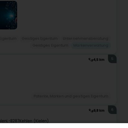
 Eigentum
Geistiges Eigentum
Unternehmensberatung
Geistiges Eigentum
Markenverwaltung
5
4,5 km
Patente, Marken und geistiges Eigentum
6
9,8 km
hlen
L-8287
Kehlen (Kielen)