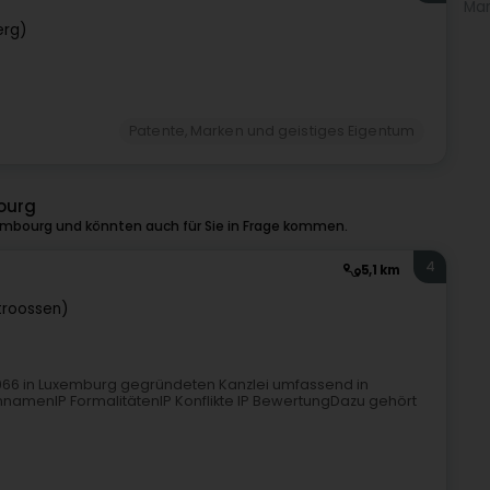
Mar
erg)
Patente, Marken und geistiges Eigentum
ourg
embourg und könnten auch für Sie in Frage kommen.
4
5,1 km
troossen)
966 in Luxemburg gegründeten Kanzlei umfassend in
menIP FormalitätenIP Konflikte IP BewertungDazu gehört