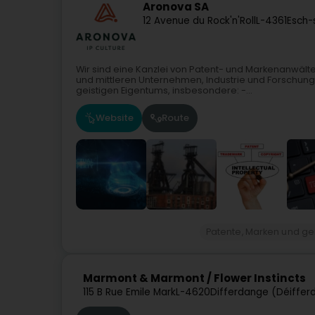
Aronova SA
12 Avenue du Rock'n'Roll
L-4361
Esch-
Wir sind eine Kanzlei von Patent- und Markenanwälte
und mittleren Unternehmen, Industrie und Forschung.
geistigen Eigentums, insbesondere: -...
Website
Route
Patente, Marken und ge
Marmont & Marmont / Flower Instincts
115 B Rue Emile Mark
L-4620
Differdange (Déiffer