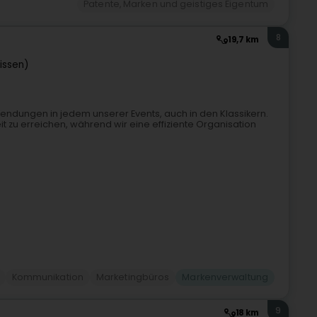
Patente, Marken und geistiges Eigentum
8
19,7 km
iissen)
endungen in jedem unserer Events, auch in den Klassikern.
keit zu erreichen, während wir eine effiziente Organisation
Kommunikation
Marketingbüros
Markenverwaltung
9
18 km