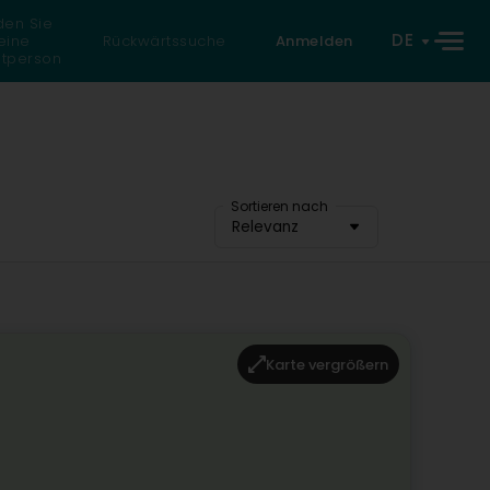
den Sie
DE
eine
Rückwärtssuche
Anmelden
atperson
Sortieren nach
Relevanz
Karte vergrößern