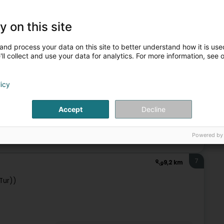
m Bereich des gewerblichen Rechtsschutzes spezialisiert und
y on this site
eine und mittlere Unternehmen sowie multinationale Konzerne.
and process your data on this site to better understand how it is used
ll collect and use your data for analytics. For more information, see 
licy
Accept
Decline
Powered by
tiges Eigentum
Geistiges Eigentum
Markenverwaltung
7
9,2 km
 Tur))