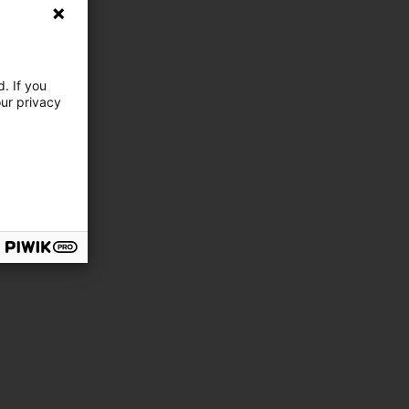
. If you
our privacy