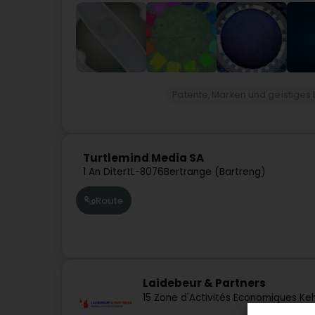
Patente, Marken und geistiges
Turtlemind Media SA
1 An Ditert
L-8076
Bertrange (Bartreng)
Route
Laidebeur & Partners
15 Zone d'Activités Economiques Ke