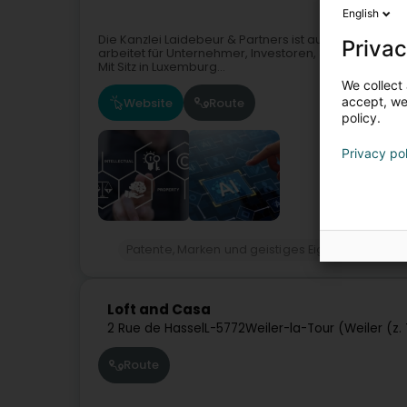
English
Die Kanzlei Laidebeur & Partners ist auf Beratung i
Privac
arbeitet für Unternehmer, Investoren, Start-ups, kl
Mit Sitz in Luxemburg...
We collect 
accept, we'
Website
Route
policy.
Privacy po
Patente, Marken und geistiges Eigentum
Geis
Loft and Casa
2 Rue de Hassel
L-5772
Weiler-la-Tour (Weiler (z.
Route