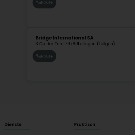
Route
Bridge International SA
3 Op der Tom
L-9760
Lellingen (Lellgen)
Route
Dienste
Praktisch