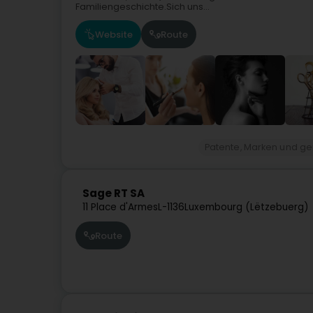
Familiengeschichte.Sich uns...
Website
Route
Patente, Marken und ge
Sage RT SA
11 Place d'Armes
L-1136
Luxembourg (Lëtzebuerg)
Route