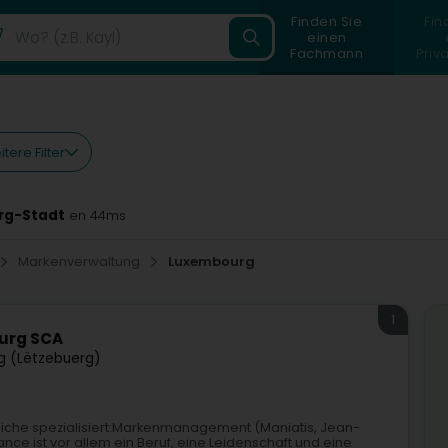
Finden Sie
Fin
einen
Fachmann
Priv
tere Filter
rg-Stadt
en 44ms
Markenverwaltung
Luxembourg
1
urg SCA
g (Lëtzebuerg)
eiche spezialisiert:Markenmanagement (Maniatis, Jean-
ance ist vor allem ein Beruf, eine Leidenschaft und eine