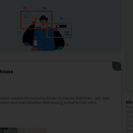
1
chlass
etet unsere Einrichtung einen sicheren Rahmen, der das
Meh
täten und individueller Betreuung schaffen wir eine
Res
Far
Zah
Spo
Fri
Sch