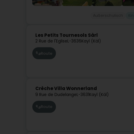
Außerschulisch
Ki
Les Petits Tournesols Sàrl
2 Rue de l'Eglise
L-3636
Kayl (Käl)
Route
Crèche Villa Wonnerland
9 Rue de Dudelange
L-3631
Kayl (Käl)
Route