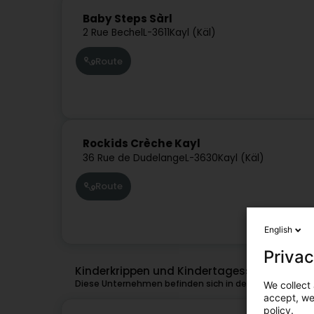
Baby Steps Sàrl
2 Rue Bechel
L-3611
Kayl (Käl)
Route
Rockids Crèche Kayl
36 Rue de Dudelange
L-3630
Kayl (Käl)
Route
English
Privac
Kinderkrippen und Kindertagesstätten in d
Diese Unternehmen befinden sich in der Nähe von Kayl
We collect 
accept, we'
policy.