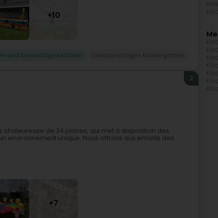
Imm
Hoc
+10
Me
Kin
Kin
en und Kindertagesstätten
Zweisprachiger Kindergarten
Kin
Kin
Kin
2
Kin
Kin
e chaleureuse de 24 places, qui met à disposition des
 un environnement unique. Nous offrons aux enfants des
+7