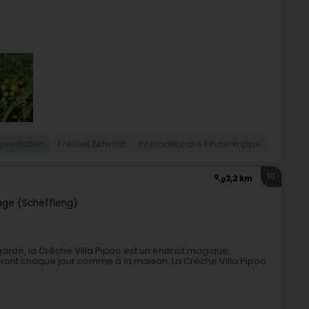
gesstätten
Freizeit Aktivität
Internationale Kinderkrippe
10
3,2 km
ange (Schëffleng)
e garde, la Crèche Villa Pipoo est un endroit magique,
iront chaque jour comme à la maison. La Crèche Villa Pipoo