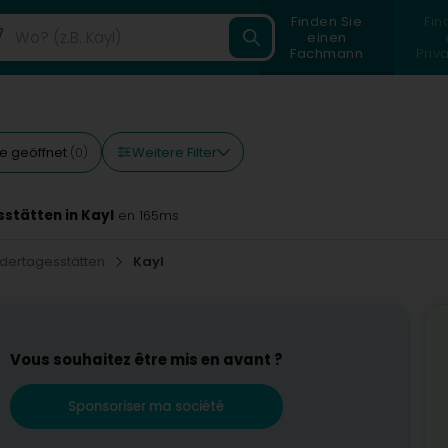
Finden Sie
Fin
einen
Fachmann
Priv
Weitere Filter
e geöffnet
(0)
stätten in Kayl
en 165ms
ndertagesstätten
Kayl
Vous souhaitez être mis en avant ?
Sponsoriser ma société