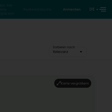
den Sie
DE
eine
Rückwärtssuche
Anmelden
atperson
Sortieren nach
Relevanz
Karte vergrößern