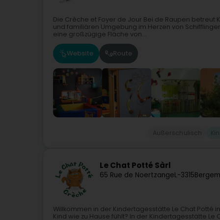
Die Crèche et Foyer de Jour Bei de Raupen betreut Ki
und familiären Umgebung im Herzen von Schifflingen
eine großzügige Fläche von...
Website
Route
Außerschulisch
Ki
Le Chat Potté Sàrl
65 Rue de Noertzange
L-3315
Bergem
Willkommen in der Kindertagesstätte Le Chat Potté in
Kind wie zu Hause fühlt? In der Kindertagesstätte Le