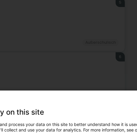
5
Außerschulisch
6
Außerschulisch
y on this site
er Nähe von Kayl
 und könnten auch für Sie in Frage kommen.
and process your data on this site to better understand how it is used
ll collect and use your data for analytics. For more information, see 
7
1 km