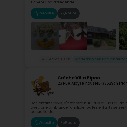
sichere und anregende...
Website
Route
Außerschulisch
Kinderkrippen und Kinderta
Crèche Villa Pipoo
23 Rue Aloyse Kayser
L-3852
Schiffl
Des enfants ravis, c'est notre but...Plus qu'un lieu d
avec une ambiance familiale, où les enfants se sent
accueille des...
Website
Route