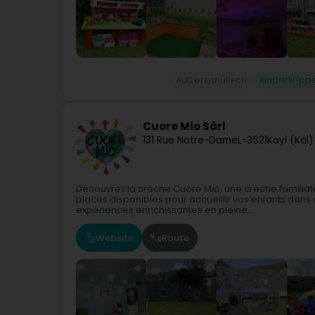
Außerschulisch
Kinderkripp
Cuore Mio Sàrl
131 Rue Notre-Dame
L-3621
Kayl (Käl)
Découvrez la crèche Cuore Mio, une crèche familial
places disponibles pour accueillir vos enfants dans
expériences enrichissantes en pleine...
Website
Route