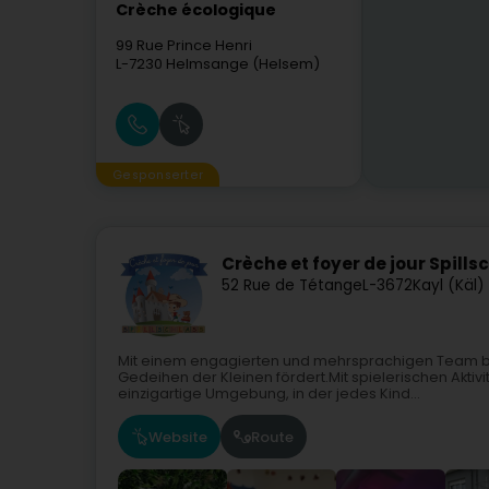
Crèche écologique
99 Rue Prince Henri
L-7230
Helmsange (Helsem)
Gesponserter
Crèche et foyer de jour Spills
52 Rue de Tétange
L-3672
Kayl (Käl)
Mit einem engagierten und mehrsprachigen Team bi
Gedeihen der Kleinen fördert.Mit spielerischen Aktivi
einzigartige Umgebung, in der jedes Kind...
Website
Route