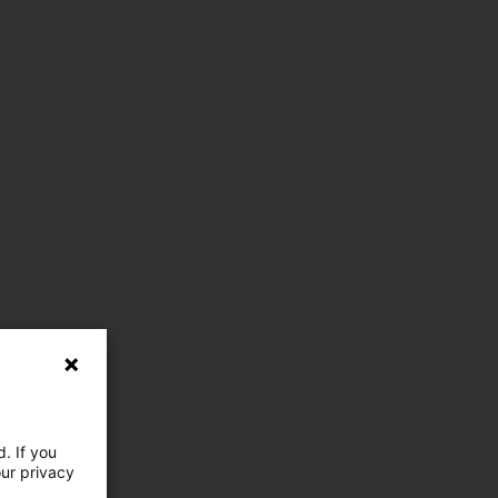
. If you
our privacy