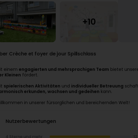
ber Crèche et foyer de jour Spillschlass
it einem
engagierten und mehrsprachigen Team
bietet unser
er Kleinen
fördert.
it
spielerischen Aktivitäten
und
individueller Betreuung
schaff
armonisch erkunden, wachsen und gedeihen
kann.
illkommen in unserer fürsorglichen und bereichernden Welt!
Nutzerbewertungen
4 Sterne und mehr