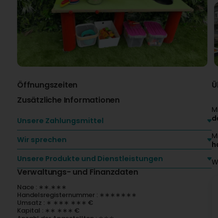
Öffnungszeiten
Ü
Zusätzliche Informationen
M
d
Unsere Zahlungsmittel
M
Wir sprechen
h
Unsere Produkte und Dienstleistungen
W
Verwaltungs- und Finanzdaten
Nace : ∗∗.∗∗∗
Handelsregisternummer : ∗∗∗∗∗∗∗
Umsatz : ∗ ∗∗∗ ∗∗∗ €
Kapital : ∗∗ ∗∗∗ €