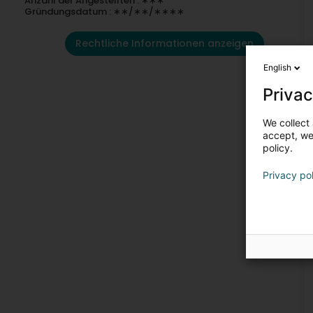
Anzahl der Angestellten : ∗∗∗
Gründungsdatum : ∗∗/∗∗/∗∗∗∗
Rechtliche Informationen anzeigen
English
Privac
We collect 
accept, we'
policy.
Privacy po