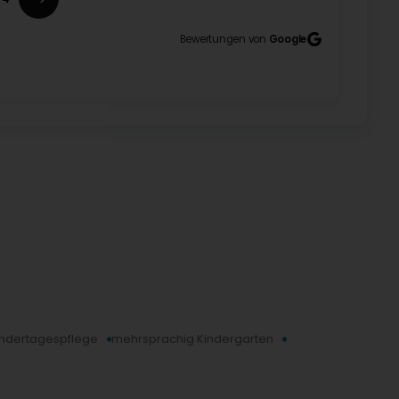
Bewertungen von
Google
re so happy :) (Original) Mein kleines Mädchen ist in
indertagespflege
mehrsprachig Kindergarten