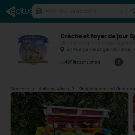
Crèche et foyer de jour S
Kinderkrippen und Kindertagesst
52 Rue de Tétange
L-3672
Kayl 
4
16
rezensionen
Startseite
Außerschulisch
Kinderkrippen und Kinderta