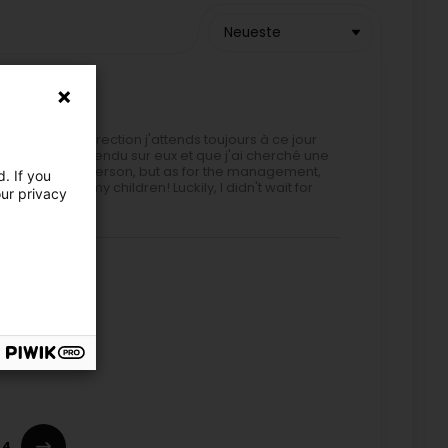
Neueste
 quant à la direction j'attends toujours à ce jour
ue j'ai pas attendu sur eux et que j'ai cherché une
th a very nice person, but as for the management,
. If you
childcare for my children! Luckily, I didn't wait for
our privacy
r prochainement
4