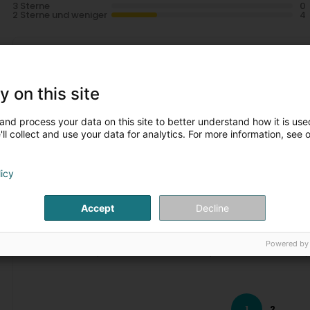
3 Sterne
2 Sterne und weniger
Emilie G.
vor 4 Monat(en)
y on this site
Je me suis entretenue avec une personne très gentille mais
leur retour pour faire garder mes enfants! Heureusement q
autre crèche. Honteux ! (Translated by Google) I spoke wi
and process your data on this site to better understand how it is used
I'm still waiting for them to get back to me so I can arrange 
ll collect and use your data for analytics. For more information, see 
them and looked for another daycare. Shameful!
Veronique RITTER
licy
vor 1 Jahr(en)
Accept
Decline
Crèche et foyer de jour Spillschlass
vor 1 Jahr(en)
Powered by
Merci pour cette belle note, au plaisir de vous revoi
Camille LASSERET
vor 1 Jahr(en)
1
2
...