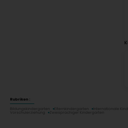
K
Rubriken :
Bildungskindergarten
Elternkindergarten
Internationale Kin
Vorschulerziehung
Zweisprachiger Kindergarten