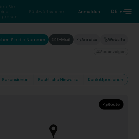
den Sie
DE
eine
Rückwärtssuche
Anmelden
atperson
ehen Sie die Nummer
E-Mail
Anreise
Website
Fax anzeigen
Rezensionen
Rechtliche Hinweise
Kontaktpersonen
Route