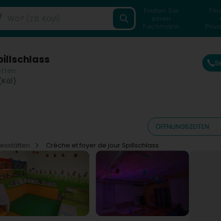
Finden Sie
Fin
einen
Fachmann
Priv
pillschlass
S
ätten
(Käl)
ÖFFNUNGSZEITEN
gesstätten
Crèche et foyer de jour Spillschlass