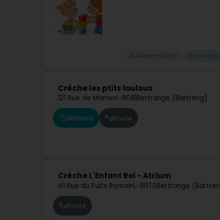
Außerschulisch
Kinderkri
Crèche les ptits loulous
121 Rue de Mamer
L-8081
Bertrange (Bartreng)
Website
Route
Crèche L'Enfant Roi - Atrium
41 Rue du Puits Romain
L-8070
Bertrange (Bartre
Route