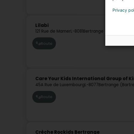
Privacy po
Lilabi
121 Rue de Mamer
L-8081
Bertrange (Bartreng)
Route
Care Your Kids International Group of K
45A Rue de Luxembourg
L-8077
Bertrange (Bartr
Route
Crèche Rockids Bertrange