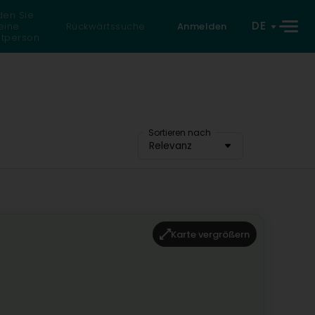
den Sie
DE
eine
Rückwärtssuche
Anmelden
atperson
Sortieren nach
Relevanz
Karte vergrößern