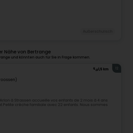
Außerschulisch
er Nähe von Bertrange
range und könnten auch für Sie in Frage kommen.
12
1,5 km
roossen)
Arlon à Strassen accueille vos enfants de 2 mois à 4 ans
nt.Petite crèche familiale avec 22 enfants. Nous sommes