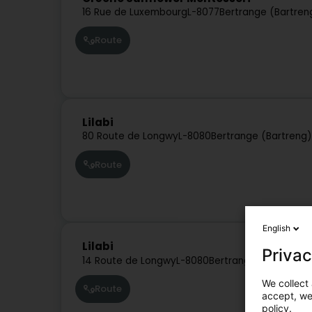
16 Rue de Luxembourg
L-8077
Bertrange (Bartren
Route
Lilabi
80 Route de Longwy
L-8080
Bertrange (Bartreng)
Route
English
Lilabi
Privac
14 Route de Longwy
L-8080
Bertrange (Bartreng)
We collect 
Route
accept, we'
policy.