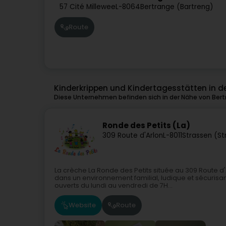
57 Cité Millewee
L-8064
Bertrange (Bartreng)
Route
Kinderkrippen und Kindertagesstätten in d
Diese Unternehmen befinden sich in der Nähe von Bert
Ronde des Petits (La)
309 Route d'Arlon
L-8011
Strassen (St
La crèche La Ronde des Petits située au 309 Route d'
dans un environnement familial, ludique et sécurisa
ouverts du lundi au vendredi de 7H...
Website
Route