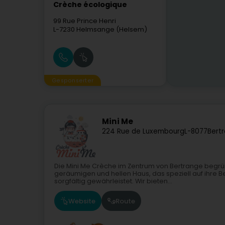
Crèche écologique
99 Rue Prince Henri
L-7230
Helmsange (Helsem)
Gesponserter
Mini Me
224 Rue de Luxembourg
L-8077
Bert
Die Mini Me Crèche im Zentrum von Bertrange begrüß
geräumigen und hellen Haus, das speziell auf ihre Bed
sorgfältig gewährleistet. Wir bieten...
Website
Route