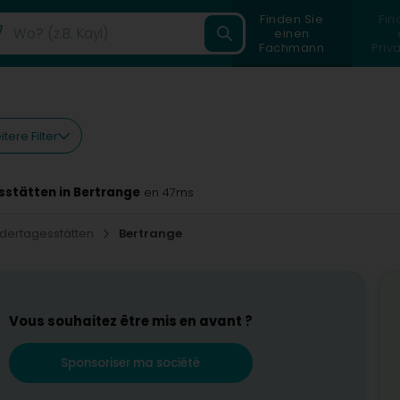
Finden Sie
Fin
einen
Fachmann
Priv
tere Filter
sstätten in Bertrange
en 47ms
ndertagesstätten
Bertrange
Vous souhaitez être mis en avant ?
Sponsoriser ma société