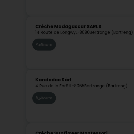
Crèche Madagascar SARLS
14 Route de Longwy
L-8080
Bertrange (Bartreng)
Route
Kandodoo Sàrl
4 Rue de la Forêt
L-8065
Bertrange (Bartreng)
Route
Crèche Sunflower Montessori