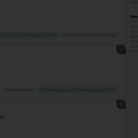
Kle
Me
Kin
Kin
Kin
ppen und Kindertagesstätten
Internationale Kinderkrippe
Kin
Kin
Kin
2
Kin
Außerschulisch
Kinderkrippen und Kindertagesstätten
3
ng)