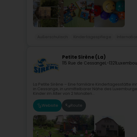
Außerschulisch
Kindertagespflege
Internatio
Petite Sirène (La)
115 Rue de Cessange
L-1321
Luxembou
La Petite Sirène – Eine familiäre Kindertagesstätte i
in Cessange, in unmittelbarer Nähe des Luxemburge
Kinder im Alter von 2 Monaten...
Website
Route