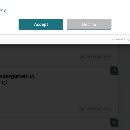
Außerschulisch
licy
9
Accept
Decline
Powered by
Außerschulisch
10
indergarten SA
eng)
Außerschulisch
11