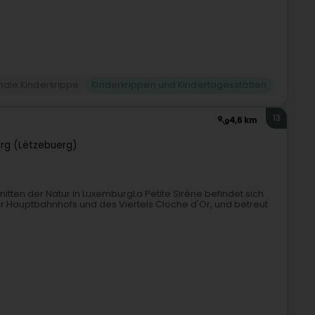
nale Kinderkrippe
Kinderkrippen und Kindertagesstätten
13
4,6 km
rg (Lëtzebuerg)
nmitten der Natur in LuxemburgLa Petite Sirène befindet sich
r Hauptbahnhofs und des Viertels Cloche d'Or, und betreut