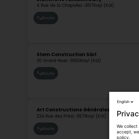
4 Rue de la Chapelle
L-3617
Kayl (Käl)
Route
Stem Construction Sàrl
30 Grand-Rue
L-3650
Kayl (Käl)
Route
English
Art Constructions Générales SA
Privac
23A Rue des Prés
L-3671
Kayl (Käl)
We collect 
Route
accept, we'
policy.