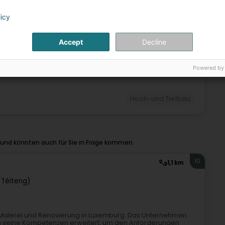
Hoch-und Tiefbau
licy
9
Accept
Decline
Powered by
Hoch-und Tiefbau
 und könnten auch für Sie in Frage kommen.
10
1,1 km
(Téiteng)
ch Malerei und Renovierung in Luxemburg. Das Unternehmen
ch seine Kompetenzen erweitert, um den Anforderungen