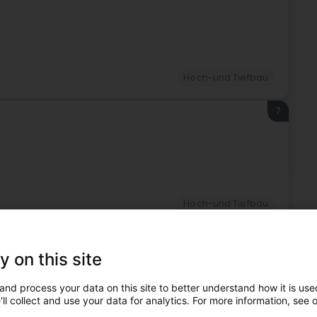
Hoch-und Tiefbau
7
Hoch-und Tiefbau
8
y on this site
and process your data on this site to better understand how it is used
ll collect and use your data for analytics. For more information, see 