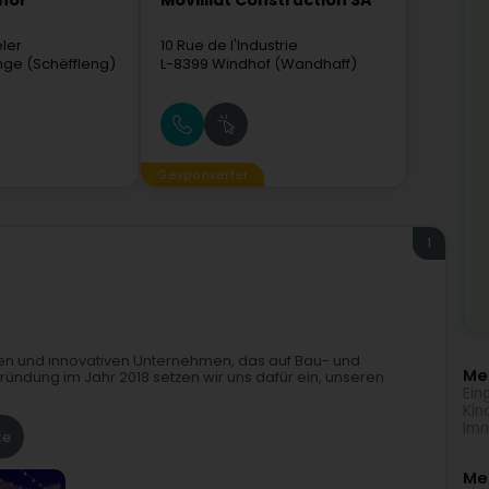
nor
Movilliat Construction SA
ler
10 Rue de l'Industrie
ange (Schëffleng)
L-8399
Windhof (Wandhaff)
Gesponserter
1
)
n und innovativen Unternehmen, das auf Bau- und
Meh
Gründung im Jahr 2018 setzen wir uns dafür ein, unseren
Ein
Kin
Imm
te
Me