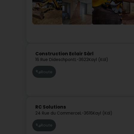
Construction Eclair Sàrl
16 Rue Dideschpont
L-3622
Kayl (Käl)
Route
RC Solutions
24 Rue du Commerce
L-3616
Kayl (Käl)
Route