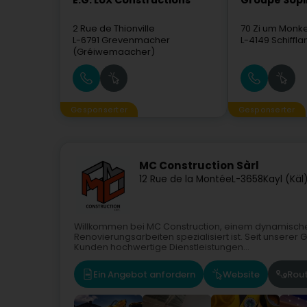
E.G. LUX Constructions
Groupe Sopi
2 Rue de Thionville
70 Zi um Monke
L-6791
Grevenmacher
L-4149
Schiffl
(Gréiwemaacher)
Gesponserter
Gesponserter
MC Construction Sàrl
12 Rue de la Montée
L-3658
Kayl (Käl
Willkommen bei MC Construction, einem dynamische
Renovierungsarbeiten spezialisiert ist. Seit unserer 
Kunden hochwertige Dienstleistungen...
Ein Angebot anfordern
Website
Rou