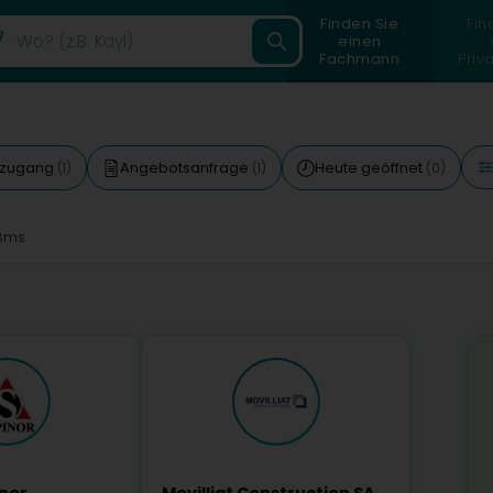
Finden Sie
Fin
einen
Fachmann
Priv
etzugang
Angebotsanfrage
Heute geöffnet
(1)
(1)
(0)
8ms