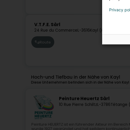
Privacy po
V.T.F.E. Sàrl
24 Rue du Commerce
L-3616
Kayl (Käl)
Route
Hoch-und Tiefbau in der Nähe von Kayl
Diese Unternehmen befinden sich in der Nähe von Kayl
Peinture Heuertz Sàrl
10 Rue Pierre Schiltz
L-3786
Tétange 
Peinture HEUERTZ ist ein führender Akteur im Berei
wurde 1927 gegründet und hat seitdem kontinuierli