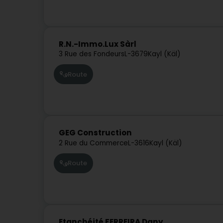
R.N.-Immo.Lux Sàrl
3 Rue des Fondeurs
L-3679
Kayl (Käl)
Route
GEG Construction
2 Rue du Commerce
L-3616
Kayl (Käl)
Route
Etanchéité FERREIRA Dany