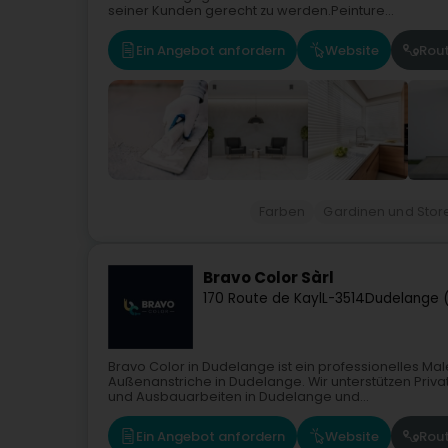
seiner Kunden gerecht zu werden.Peinture...
Ein Angebot anfordern
Website
Rou
Farben
Gardinen und Stor
Bravo Color Sàrl
170 Route de Kayl
L-3514
Dudelange 
Bravo Color in Dudelange ist ein professionelles Ma
Außenanstriche in Dudelange. Wir unterstützen Pri
und Ausbauarbeiten in Dudelange und...
Ein Angebot anfordern
Website
Rou