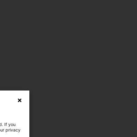
. If you
our privacy