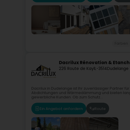
Farben
Dacrilux Rénovation & Etanch
226 Route de Kayl
L-3514
Dudelange 
Dacrilux in Dudelange ist Ihr zuverlässiger Partner fü
Abdichtungen und Wärmedämmung und bieten langleb
gewerbliche Kunden. Ob zum Schutz...
Ein Angebot anfordern
Route