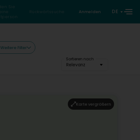
den Sie
DE
eine
Rückwärtssuche
Anmelden
atperson
Weitere Filter
Sortieren nach
Relevanz
Karte vergrößern