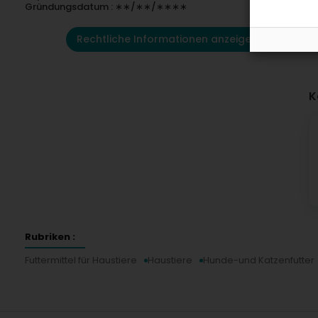
Gründungsdatum : ∗∗/∗∗/∗∗∗∗
Rechtliche Informationen anzeigen
K
Rubriken :
Futtermittel für Haustiere
Haustiere
Hunde-und Katzenfutter