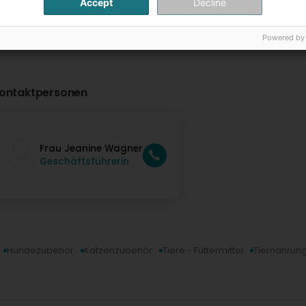
Accept
Decline
Powered by
ontaktpersonen
Frau Jeanine Wagner
Geschäftsführerin
Hundezubehör
Katzenzubehör
Tiere - Futtermittel
Tiernahrun