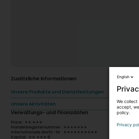
English
Zusätzliche Informationen
Privac
Unsere Produkte und Dienstleistungen
We collect 
Unsere Aktivitäten
accept, we'
Verwaltungs- und Finanzdaten
policy.
Nace : ∗∗.∗∗∗
Privacy po
Handelsregisternummer : ∗∗∗∗∗∗∗
Internationale MwSt.-Nr : ∗∗∗∗∗∗∗∗∗∗
Kapital : ∗∗ ∗∗∗ €