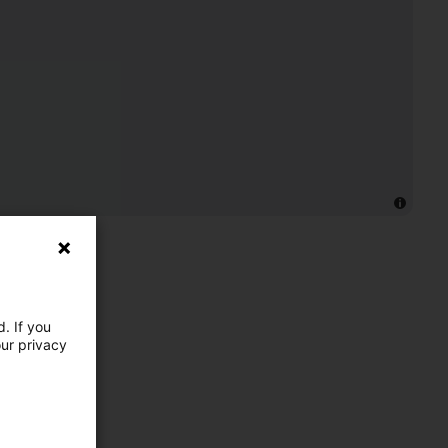
. If you
our privacy