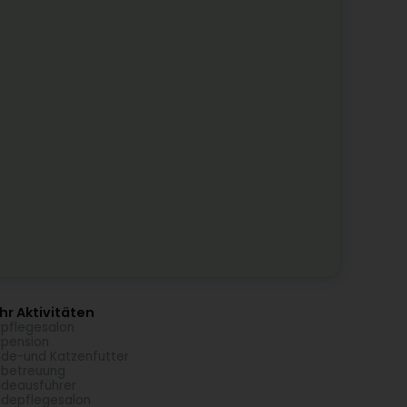
r Aktivitäten
rpflegesalon
rpension
de-und Katzenfutter
rbetreuung
deausführer
depflegesalon