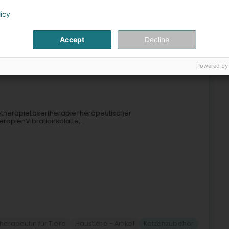
licy
ustiere
Tierpflegesalon
Tierzubehör
Katzenzubehör
Accept
Decline
3
Powered by
tert (Réiden (Atert))
rotherapieLasertherapieTherapeutischer
apienVibrationsplatte,...
herapeutin für Tiere
Haustiere - Artikel
Katzenzubehör