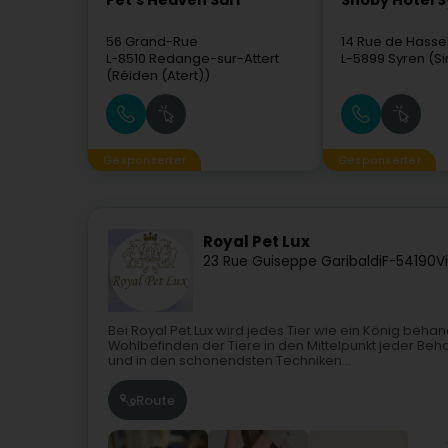
Pet's Heaven Sàrl
Snoby Hôtel 
56 Grand-Rue
14 Rue de Hasse
L-8510
Redange-sur-Attert
L-5899
Syren (Si
(Réiden (Atert))
Gesponserter
Gesponserter
Royal Pet Lux
23 Rue Guiseppe Garibaldi
F-54190
V
Bei Royal Pet Lux wird jedes Tier wie ein König behand
Wohlbefinden der Tiere in den Mittelpunkt jeder Behan
und in den schonendsten Techniken...
Route