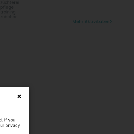
rzüchterei
rpflege
rtraining
rzubehör
Mehr Aktivitäten
. If you
our privacy