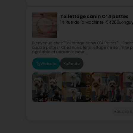
Toilettage canin O’ 4 pattes
14 Rue de la Machine
F-54260
Longu
Bienvenue chez "Toilettage canin O'4 Pattes" – l'a
quatre pattes ! Chez nous, le toilettage ne se limit
agréable et relaxante pour...
Website
Route
Haustiere