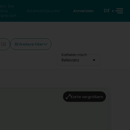
den Sie
DE
eine
Rückwärtssuche
Anmelden
atperson
Weitere Filter
t
(3)
Sortieren nach
Relevanz
Karte vergrößern