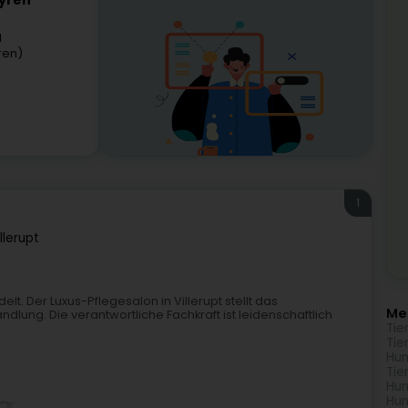
Syren
l
ren)
1
illerupt
elt. Der Luxus-Pflegesalon in Villerupt stellt das
Meh
dlung. Die verantwortliche Fachkraft ist leidenschaftlich
Tie
Tie
Hun
Tie
Hun
Hun