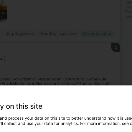
Tie
Tie
Tie
Tie
Tierpflegesalon
Hundepflegesalon
Katzenzubehör
2
er)
Hunde und Katzen in Hesperingen, Luxemburg!Suchen Sie
Produkte für Ihren Hund oder Ihre Katze? Suchen Sie nicht
y on this site
and process your data on this site to better understand how it is used
+39
ll collect and use your data for analytics. For more information, see 