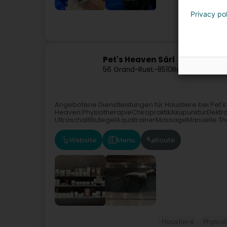
Privacy po
Ha
Pet's Heaven Sàrl
56 Grand-Rue
L-8510
Redange-sur-At
Angebotene Dienstleistungen für Haustiere bei Pet's
Heaven:PhysiotherapieChiropraktikAkupunkturElekt
UltraschallBlutegelAquatrainerMassageManuelle Ther
Website
Menu
Route
Haustiere
Physiot