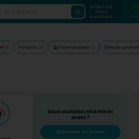
Finden Sie
Fin
einen
Fachmann
Priv
et
Parkplatz
Online bestellen
Heute geöffne
(3)
(3)
(1)
Vous souhaitez être mis en
avant ?
Sponsoriser ma société