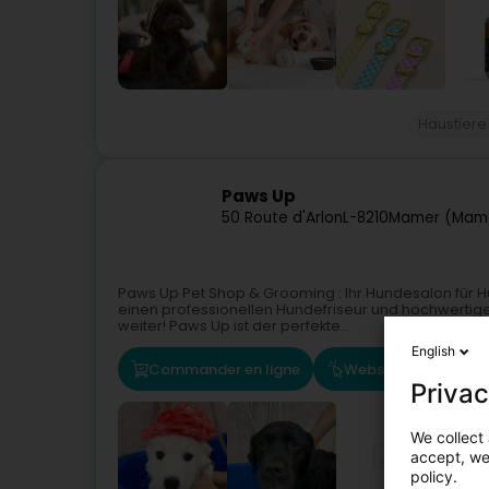
Haustiere
Paws Up
50 Route d'Arlon
L-8210
Mamer (Mam
Paws Up Pet Shop & Grooming : Ihr Hundesalon für 
einen professionellen Hundefriseur und hochwertige 
weiter! Paws Up ist der perfekte...
English
Commander en ligne
Website
Route
Privac
We collect 
accept, we'
policy.