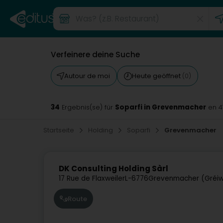
Verfeinere deine Suche
Autour de moi
Heute geöffnet
(0)
34
Soparfi in Grevenmacher
Ergebnis(se) für
en 
Startseite
Holding
Soparfi
Grevenmacher
DK Consulting Holding Sàrl
17 Rue de Flaxweiler
L-6776
Grevenmacher (Gréi
Route