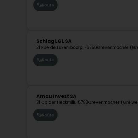
Route
Schlag LGL SA
31 Rue de Luxembourg
L-6750
Grevenmacher (Gr
Route
Arnau Invest SA
31 Op der Heckmill
L-6783
Grevenmacher (Gréiw
Route