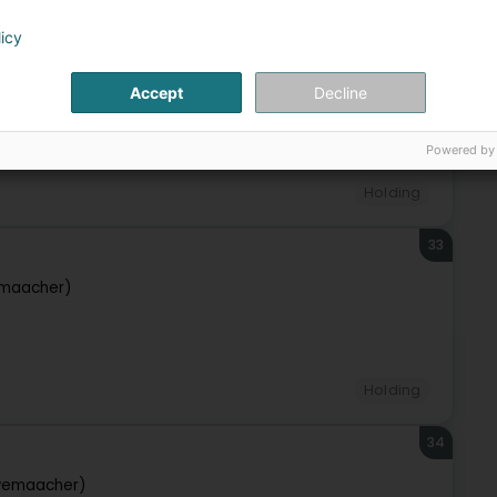
licy
32
wemaacher)
Accept
Decline
Powered by
Holding
33
maacher)
Holding
34
wemaacher)