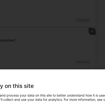
Holding
30
emaacher)
Holding
31
wemaacher)
y on this site
and process your data on this site to better understand how it is used
ll collect and use your data for analytics. For more information, see 
Holding