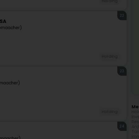
Holding
22
 SA
emaacher)
Holding
23
maacher)
Meh
Hol
Holding
Inv
Res
24
Arc
Tan
Imm
emaacher)