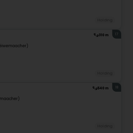
Holding
17
310 m
éiwemaacher)
Holding
18
540 m
emaacher)
Holding