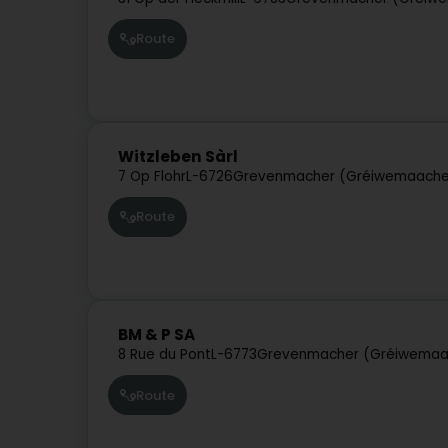
Route
Witzleben Sàrl
7 Op Flohr
L-6726
Grevenmacher (Gréiwemaache
Route
BM & P SA
8 Rue du Pont
L-6773
Grevenmacher (Gréiwemaa
Route