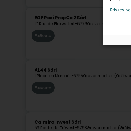
Privacy po
EOF Resi PropCo 2 Sàrl
17 Rue de Flaxweiler
L-6776
Grevenmacher (Gréi
Route
AL44 Sàrl
1 Place du Marché
L-6755
Grevenmacher (Gréiwe
Route
Calmira Invest Sàrl
53 Route de Trèves
L-6793
Grevenmacher (Gréi