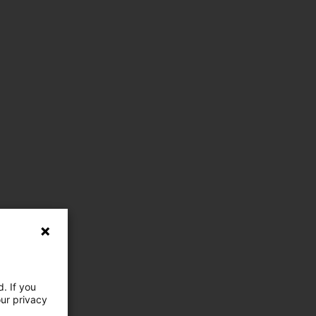
. If you
our privacy