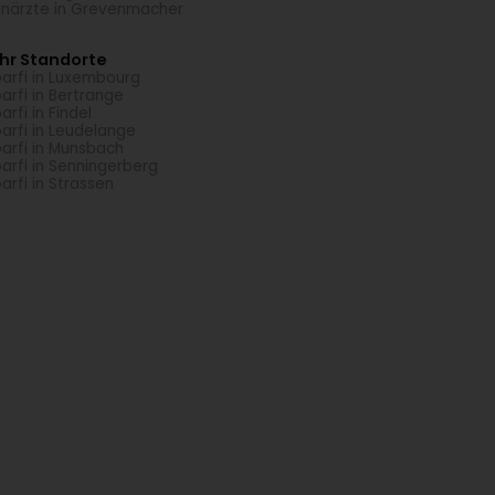
närzte in Grevenmacher
hr Standorte
arfi in Luxembourg
arfi in Bertrange
arfi in Findel
arfi in Leudelange
arfi in Munsbach
arfi in Senningerberg
arfi in Strassen