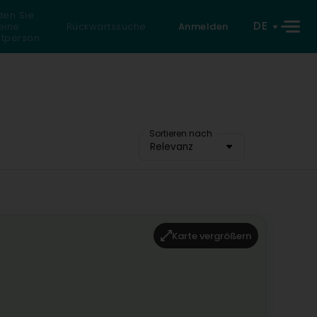
den Sie
DE
eine
Rückwärtssuche
Anmelden
atperson
Sortieren nach
Relevanz
Karte vergrößern