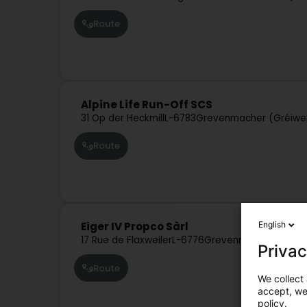
Route
Alpine Life Run-Off SCS
31 Op der Heckmill
L-6783
Grevenmacher (Gréiw
Route
English
Eiger IV Propco Sàrl
17 Rue de Flaxweiler
L-6776
Grevenmacher (Gréi
Privac
Route
We collect 
accept, we'
policy.