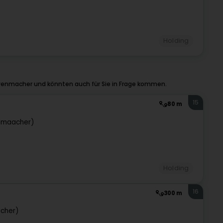
Holding
venmacher und könnten auch für Sie in Frage kommen.
15
80 m
emaacher)
Holding
16
300 m
cher)