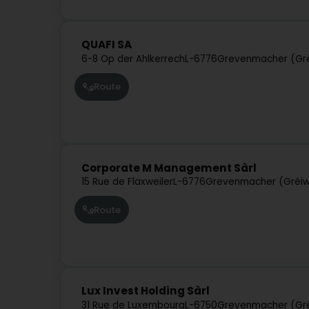
QUAFI SA
6-8 Op der Ahlkerrech
L-6776
Grevenmacher (Gr
Route
Corporate M Management Sàrl
15 Rue de Flaxweiler
L-6776
Grevenmacher (Gréi
Route
Lux Invest Holding Sàrl
31 Rue de Luxembourg
L-6750
Grevenmacher (Gr