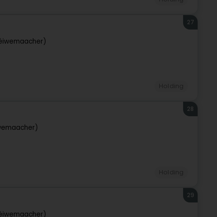
27
éiwemaacher)
Holding
28
wemaacher)
Holding
29
éiwemaacher)