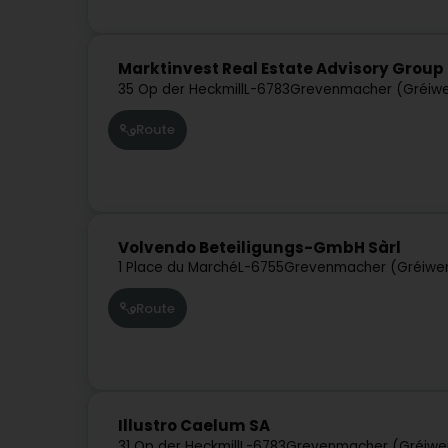
Marktinvest Real Estate Advisory Group
35 Op der Heckmill
L-6783
Grevenmacher (Gréiw
Route
Volvendo Beteiligungs-GmbH Sàrl
1 Place du Marché
L-6755
Grevenmacher (Gréiwe
Route
Illustro Caelum SA
31 Op der Heckmill
L-6783
Grevenmacher (Gréiw