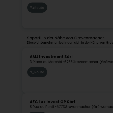
Route
Soparfi in der Nähe von Grevenmacher
Diese Unternehmen befinden sich in der Nähe von Gre
AMJ Investment Sàrl
3 Place du Marché
L-6755
Grevenmacher (Gréiw
Route
AFC Lux Invest GP Sàrl
8 Rue du Pont
L-6773
Grevenmacher (Gréiwemaa